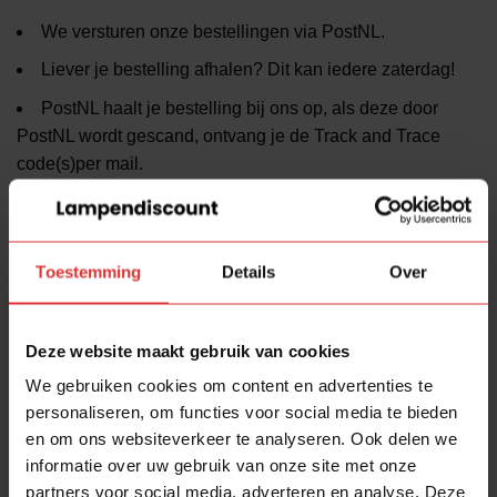
We versturen onze bestellingen via PostNL.
Liever je bestelling afhalen? Dit kan iedere zaterdag!
PostNL haalt je bestelling bij ons op, als deze door
PostNL wordt gescand, ontvang je de Track and Trace
code(s)per mail.
Bestel je bij ons? Dan heb je de lamp(en) met 3 a 4
werkdagen in huis.
Onze service
Toestemming
Details
Over
24 maanden Carry-in garantie
op een juiste werking.
Hebben wij
in onze lampenschuur
en kan direct
Deze website maakt gebruik van cookies
worden meegenomen.
We gebruiken cookies om content en advertenties te
Minimaal 10% korting* bij afhalen!!! *t.o.v. de
personaliseren, om functies voor social media te bieden
winkeladviesprijs
en om ons websiteverkeer te analyseren. Ook delen we
informatie over uw gebruik van onze site met onze
Gratis wat te drinken (koffie, thee, water, pakje drinken
partners voor social media, adverteren en analyse. Deze