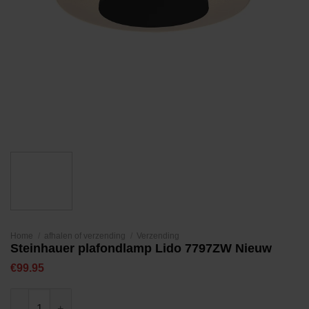
Home
/
afhalen of verzending
/
Verzending
Steinhauer plafondlamp Lido 7797ZW Nieuw
€
99.95
Steinhauer plafondlamp Lido 7797ZW Nieuw aantal