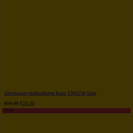
Steinhauer plafondlamp Ikaro 1365ZW Sale
Oorspronkelijke
Huidige
€
54.95
€
15.00
prijs
prijs
-71%
was:
is:
€54.95.
€15.00.