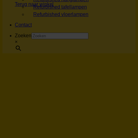
Terug naar winkel
Refurbished tafellampen
Refurbished vloerlampen
Contact
Zoeken
×