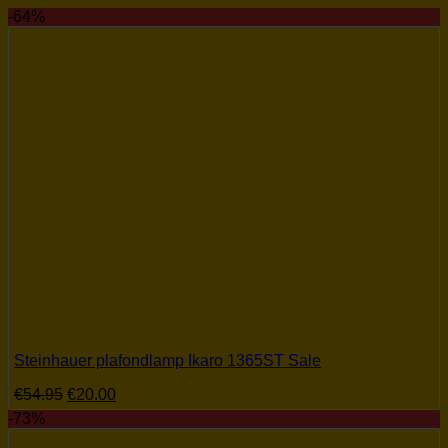
-64%
Steinhauer plafondlamp Ikaro 1365ST Sale
Oorspronkelijke
Huidige
€
54.95
€
20.00
prijs
prijs
-73%
was:
is:
€54.95.
€20.00.