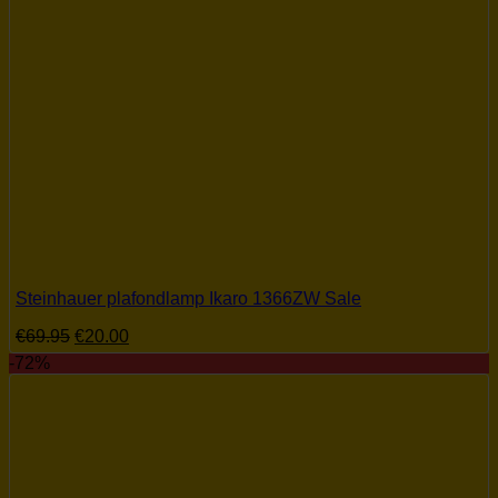
Steinhauer plafondlamp Ikaro 1366ZW Sale
Oorspronkelijke
Huidige
€
69.95
€
20.00
prijs
prijs
-72%
was:
is:
€69.95.
€20.00.