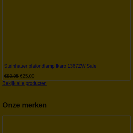
Steinhauer plafondlamp Ikaro 1367ZW Sale
Oorspronkelijke
Huidige
€
89.95
€
25.00
prijs
prijs
Bekijk alle producten
was:
is:
€89.95.
€25.00.
Onze merken