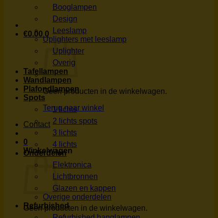
Booglampen
Design
Leeslamp
€
0.00
0
Uplighters met leeslamp
Uplighter
Overig
Tafellampen
Wandlampen
Plafondlampen
Geen producten in de winkelwagen.
Spots
Terug naar winkel
1 lichts
2 lichts spots
Contact
3 lichts
0
4 lichts
Winkelwagen
Onderdelen
Elektronica
Lichtbronnen
Glazen en kappen
Overige onderdelen
Refurbished
Geen producten in de winkelwagen.
Refurbished hanglampen