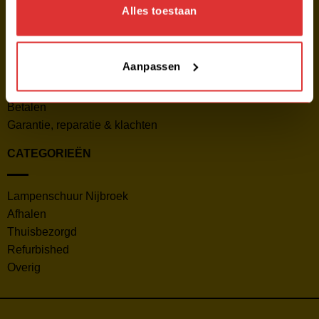
Klantbeoordelingen
Alles toestaan
HULP & INFORMATIE
Aanpassen
Verzenden
Retourneren
Betalen
Garantie, reparatie & klachten
CATEGORIEËN
Lampenschuur Nijbroek
Afhalen
Thuisbezorgd
Refurbished
Overig