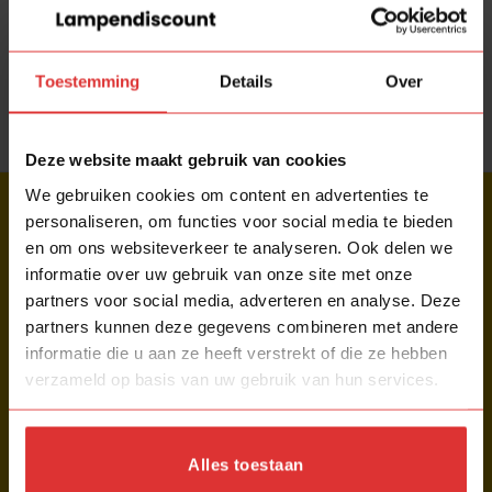
Onze klanten worden
niet beloond
voor het
schrijven van reviews. Er worden geen kortingen of
andere cadeautjes gegeven.
Toestemming
Details
Over
Deze website maakt gebruik van cookies
We gebruiken cookies om content en advertenties te
OVER LAMPENDISCOUNT
personaliseren, om functies voor social media te bieden
en om ons websiteverkeer te analyseren. Ook delen we
Home
informatie over uw gebruik van onze site met onze
Over ons
partners voor social media, adverteren en analyse. Deze
Contact
partners kunnen deze gegevens combineren met andere
Maak een afspraak
informatie die u aan ze heeft verstrekt of die ze hebben
Routebeschrijving
verzameld op basis van uw gebruik van hun services.
Klantbeoordelingen
HULP & INFORMATIE
Alles toestaan