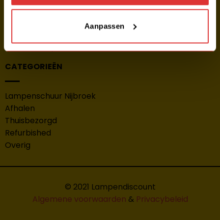
Verzenden
Retourneren
Aanpassen
Betalen
Garantie, reparatie & klachten
CATEGORIEËN
Lampenschuur Nijbroek
Afhalen
Thuisbezorgd
Refurbished
Overig
© 2021 Lampendiscount
Algemene voorwaarden
&
Privacybeleid