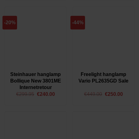
E27
(12)
E14
(3)
E14 + GU10
(1)
-20%
-44%
E27 + GU10
(2)
Product Vaste module in armatuur
Nee
(16)
Steinhauer hanglamp
Freelight hanglamp
Bollique New 3801ME
Vario PL2635GD Sale
Internetretour
Oorspronkelijke
Huidige
Oorspronkelijk
Huidig
€
299.95
€
240.00
€
449.00
€
250.00
prijs
prijs
prijs
prijs
was:
is:
was:
is:
€299.95.
€240.00.
€449.00.
€250.0