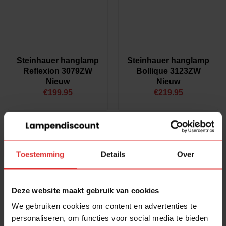
Product Dimmer soort
Afhankelijk van de lichtbron
(11)
Externe dimmer / schakelaar
(4)
Product Eigenschap
Steinhauer hanglamp
Steinhauer hanglamp
Reflexion 3079ZW
Bollique 3123ZW
Afhalen
(5)
Nieuw
Nieuw
Verzending
(13)
€
199.95
€
219.95
Product Meegeleverde lichtbron
Nee
(15)
-20%
-20%
Product Conditie
Toestemming
Details
Over
Nieuw
(8)
2dekansje
(4)
Deze website maakt gebruik van cookies
Internetretour
(3)
We gebruiken cookies om content en advertenties te
Sale
(3)
personaliseren, om functies voor social media te bieden