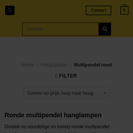
Ga
Contact
0
naar
inhoud
Home
/
Hanglampen
/
Multipendel rond
FILTER
Ronde multipendel hanglampen
Ontdek nu voordelige en trendy ronde multipendel