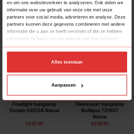
Product Type lamp
en om ons websiteverkeer te analyseren. Ook delen we
Steinhauer hanglamp
Steinhauer hanglamp
Bollique 2730ME
Bollique New 2730ZW
informatie over uw gebruik van onze site met onze
Sale
(2)
Internetretour
Internetretour
partners voor social media, adverteren en analyse. Deze
2dekansje
(5)
Oorspronkelijke
Huidige
Oorspronkelijk
Huidig
€
279.95
€
225.00
€
279.95
€
225.00
partners kunnen deze gegevens combineren met andere
prijs
prijs
prijs
prijs
ELD-selectie
(5)
informatie die u aan ze heeft verstrekt of die ze hebben
was:
is:
was:
is:
Magazijn
(6)
€279.95.
€225.00.
€279.95.
€225.0
verzameld op basis van uw gebruik van hun services.
Product Familie
Reflexion
(2)
Alles toestaan
Constellation
(1)
Bollique New
(3)
Cambio
(2)
Aanpassen
Bollique
(4)
Macchia
(1)
Freelight hanglamp
Steinhauer hanglamp
Vario
(1)
Dorato H2033A Nieuw
Bollique 7376ST
Dorato
(4)
Nieuw
€
230.00
€
239.95
Product Fitting