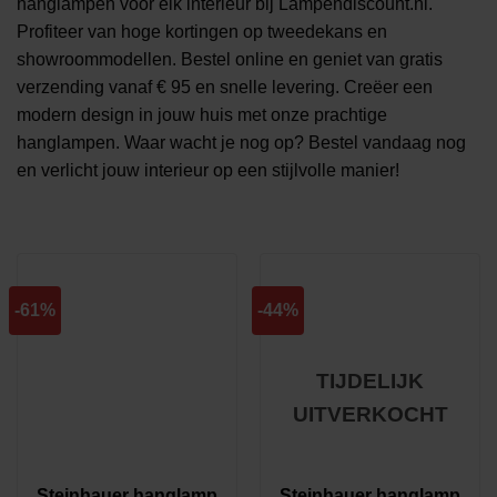
hanglampen voor elk interieur bij Lampendiscount.nl.
Profiteer van hoge kortingen op tweedekans en
showroommodellen. Bestel online en geniet van gratis
verzending vanaf € 95 en snelle levering. Creëer een
modern design in jouw huis met onze prachtige
hanglampen. Waar wacht je nog op? Bestel vandaag nog
en verlicht jouw interieur op een stijlvolle manier!
Prijs
-61%
-44%
TIJDELIJK
Product Categorie
UITVERKOCHT
Hanglampen
(18)
Product Merk
Steinhauer hanglamp
Steinhauer hanglamp