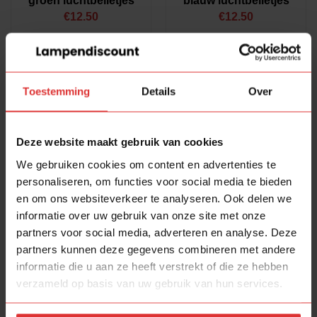
groen luchtbelletjes
blauw luchtbelletjes
€
12.50
€
12.50
Toestemming
Details
Over
Deze website maakt gebruik van cookies
We gebruiken cookies om content en advertenties te
personaliseren, om functies voor social media te bieden
en om ons websiteverkeer te analyseren. Ook delen we
Druppel glas
Druppel glas helder
informatie over uw gebruik van onze site met onze
helder/mat
€
12.50
partners voor social media, adverteren en analyse. Deze
€
12.50
partners kunnen deze gegevens combineren met andere
informatie die u aan ze heeft verstrekt of die ze hebben
verzameld op basis van uw gebruik van hun services.