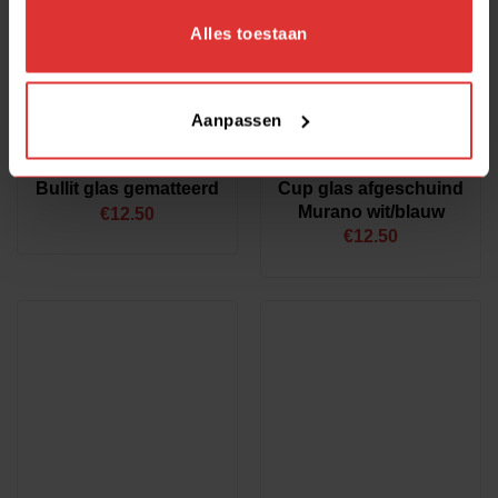
Alles toestaan
Aanpassen
Cup glas afgeschuind
Bullit glas gematteerd
Murano wit/blauw
€
12.50
€
12.50