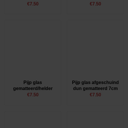
€
7.50
€
7.50
Verzending
(169)
Product Conditie
Nieuw
(16)
2dekansje
(144)
Refurbished
(9)
Product Familie
Fantasy
(11)
Product Fitting
Pijp glas
Pijp glas afgeschuind
gematteerd/helder
dun gematteerd 7cm
E27
(15)
€
7.50
€
7.50
E14
(8)
G4
(130)
G9
(16)