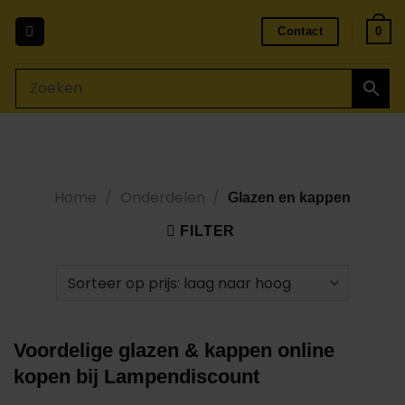
Ga
naar
Contact
0
inhoud
Home
/
Onderdelen
/
Glazen en kappen
FILTER
Voordelige glazen & kappen online
kopen bij Lampendiscount