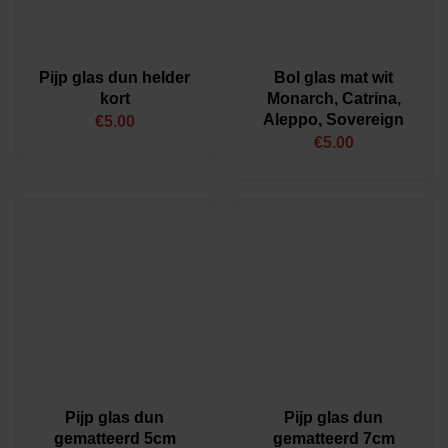
Onderdelen
(169)
Product Merk
Pijp glas dun helder
Bol glas mat wit
kort
Monarch, Catrina,
Onbekend
(107)
Aleppo, Sovereign
€
5.00
HighLight
(12)
€
5.00
LUUX licht / WATT Holland / Het Lichtlab / Lumitech
(8)
Hala Design
(2)
Steinhauer
(40)
Product Stijl
Decoratief
(2)
Design
(16)
Modern
(131)
Retro
(20)
Pijp glas dun
Pijp glas dun
gematteerd 5cm
gematteerd 7cm
Product Eigenschap