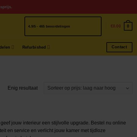
sprijs.
0
€
0.00
4.9/5 - 465 beoordelingen
Contact
delen
Refurbished
Enig resultaat
ef jouw interieur een stijlvolle upgrade. Bestel nu online
teit en service en verlicht jouw kamer met tijdloze