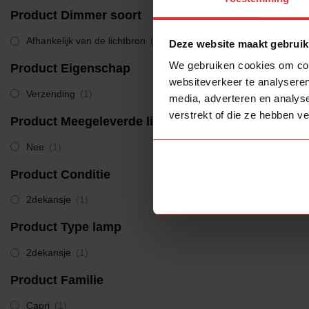
Capri
(
Product Dimmer soort
Afhankelijk van de lichtbron
(1)
Deze website maakt gebruik
We gebruiken cookies om cont
Product Eigenschap
websiteverkeer te analyseren
Verzending
(1)
media, adverteren en analys
verstrekt of die ze hebben v
Product Meegeleverde lichtbron
Nee
(1)
Product Conditie
2dekansje
(1)
Product Type lamp
2dekansje
(1)
Product Familie
Capri
(1)