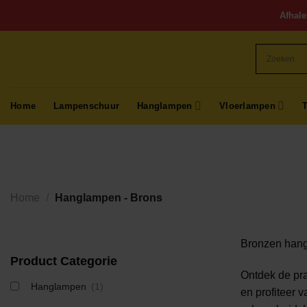
Ga
Afhale
naar
inhoud
Home
Lampenschuur
Hanglampen
Vloerlampen
Home
/
Hanglampen - Brons
Bronzen hang
Product Categorie
Ontdek de pra
Hanglampen
(1)
en profiteer v