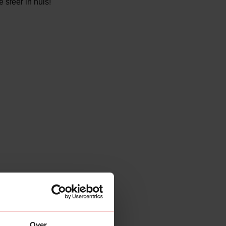
sfeer in huis!
Product Kleur
Brons
(1)
Product Lichtpunten
3
(1)
Product Eigenschap
1)
Verzending
(1)
Product Type lamp
2dekansje
(1)
Product Vaste module in armatuur
Over