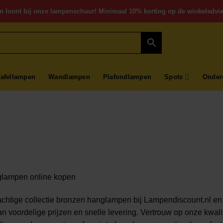
n loont bij onze lampenschuur! Minimaal 10% korting op de winkeladvie
Tafellampen
Wandlampen
Plafondlampen
Spots
Onder
lampen online kopen
chtige collectie bronzen hanglampen bij Lampendiscount.nl en ge
an voordelige prijzen en snelle levering. Vertrouw op onze kwali