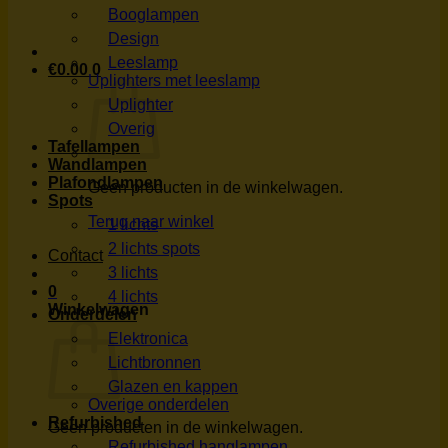
Booglampen
Design
Leeslamp
€
0.00
0
Uplighters met leeslamp
Uplighter
Overig
Tafellampen
Wandlampen
Plafondlampen
Geen producten in de winkelwagen.
Spots
Terug naar winkel
1 lichts
2 lichts spots
Contact
3 lichts
0
4 lichts
Winkelwagen
Onderdelen
Elektronica
Lichtbronnen
Glazen en kappen
Overige onderdelen
Refurbished
Geen producten in de winkelwagen.
Refurbished hanglampen