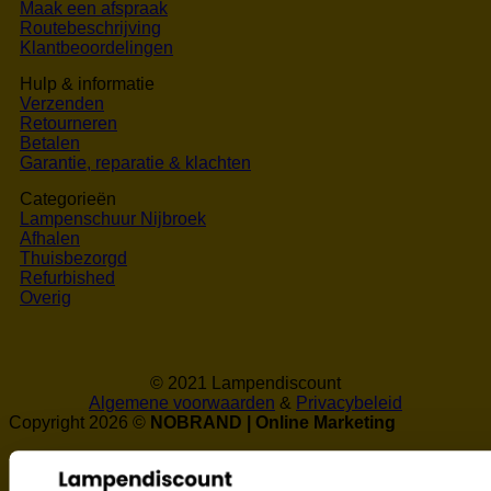
Maak een afspraak
Routebeschrijving
Klantbeoordelingen
Hulp & informatie
Verzenden
Retourneren
Betalen
Garantie, reparatie & klachten
Categorieën
Lampenschuur Nijbroek
Afhalen
Thuisbezorgd
Refurbished
Overig
© 2021 Lampendiscount
Algemene voorwaarden
&
Privacybeleid
Copyright 2026 ©
NOBRAND | Online Marketing
Home
Lampenschuur