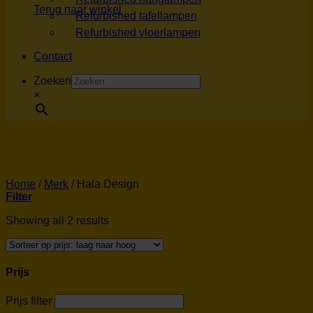
Terug naar winkel
Refurbished tafellampen
Refurbished vloerlampen
Contact
Zoeken
×
Home
/
Merk
/
Hala Design
Filter
Showing all 2 results
Prijs
Prijs filter