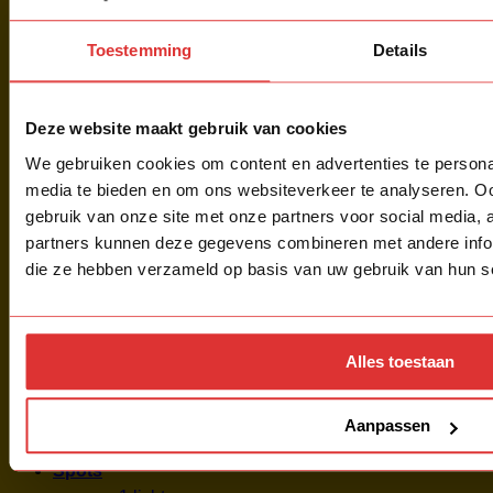
Hanglampen
Draadlamp
Toestemming
Details
Minimalistisch design
Multipendel rechthoek
Multipendel rond
Deze website maakt gebruik van cookies
Koepel
We gebruiken cookies om content en advertenties te personal
Videlampen
media te bieden en om ons websiteverkeer te analyseren. Oo
Ronde hanglamp
gebruik van onze site met onze partners voor social media,
Pendel
Vloerlampen
partners kunnen deze gegevens combineren met andere inform
Booglampen
die ze hebben verzameld op basis van uw gebruik van hun s
Design
Leeslamp
Uplighters met leeslamp
Alles toestaan
Uplighter
Overig
Tafellampen
Aanpassen
Wandlampen
Plafondlampen
Spots