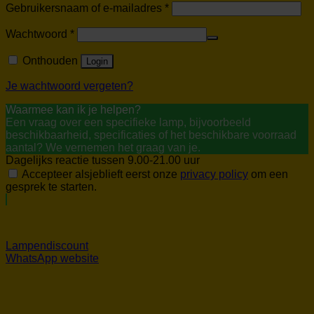
Vereist
Gebruikersnaam of e-mailadres
*
Vereist
Wachtwoord
*
Onthouden
Login
Je wachtwoord vergeten?
Waarmee kan ik je helpen?
Een vraag over een specifieke lamp, bijvoorbeeld
beschikbaarheid, specificaties of het beschikbare voorraad
aantal? We vernemen het graag van je.
Dagelijks reactie tussen 9.00-21.00 uur
Accepteer alsjeblieft eerst onze
privacy policy
om een
gesprek te starten.
Lampendiscount
WhatsApp website