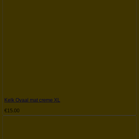
Product Dimbaar
Product Dimmer soort
Product Eigenschap
Verzending
(2)
Product Meegeleverde lichtbron
Product Conditie
2dekansje
(2)
Product Type lamp
Kelk Ovaal mat creme XL
Product Familie
€
15.00
Product Fitting
E14
(1)
G4
(1)