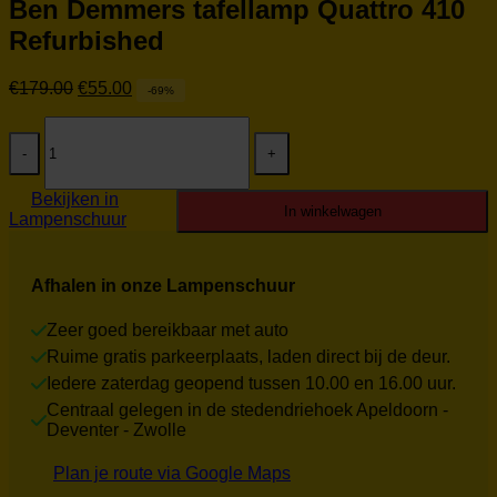
Ben Demmers tafellamp Quattro 410
Refurbished
Oorspronkelijke
Huidige
€
179.00
€
55.00
-69%
prijs
prijs
Ben
was:
is:
Demmers
€179.00.
€55.00.
tafellamp
Quattro
Bekijken in
410
In winkelwagen
Lampenschuur
Refurbished
aantal
Afhalen in onze Lampenschuur
Zeer goed bereikbaar met auto
Ruime gratis parkeerplaats, laden direct bij de deur.
Iedere zaterdag geopend tussen 10.00 en 16.00 uur.
Centraal gelegen in de stedendriehoek Apeldoorn -
Deventer - Zwolle
Plan je route via Google Maps