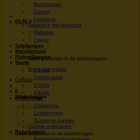
Booglampen
Design
Leeslamp
€
0.00
0
Uplighters met leeslamp
Uplighter
Overig
Tafellampen
Wandlampen
Plafondlampen
Geen producten in de winkelwagen.
Spots
Terug naar winkel
1 lichts
2 lichts spots
Contact
3 lichts
0
4 lichts
Winkelwagen
Onderdelen
Elektronica
Lichtbronnen
Glazen en kappen
Overige onderdelen
Refurbished
Geen producten in de winkelwagen.
Refurbished hanglampen