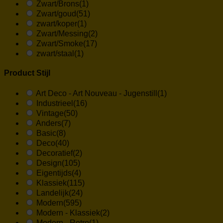
Zwart/Brons
(1)
Zwart/goud
(51)
zwart/koper
(1)
Zwart/Messing
(2)
Zwart/Smoke
(17)
zwart/staal
(1)
Product Stijl
Art Deco - Art Nouveau - Jugenstill
(1)
Industrieel
(16)
Vintage
(50)
Anders
(7)
Basic
(8)
Deco
(40)
Decoratief
(2)
Design
(105)
Eigentijds
(4)
Klassiek
(115)
Landelijk
(24)
Modern
(595)
Modern - Klassiek
(2)
Modern - Retro
(1)