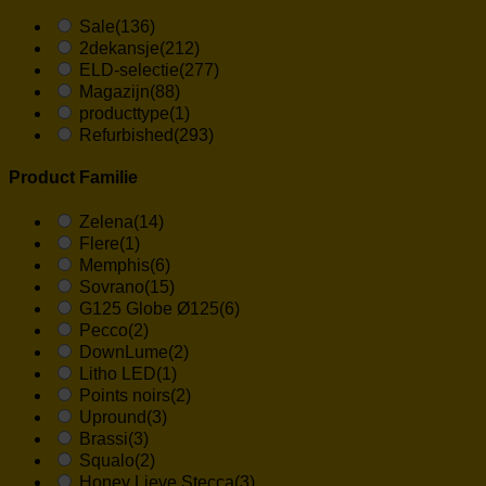
Sale
(136)
2dekansje
(212)
ELD-selectie
(277)
Magazijn
(88)
producttype
(1)
Refurbished
(293)
Product Familie
Zelena
(14)
Flere
(1)
Memphis
(6)
Sovrano
(15)
G125 Globe Ø125
(6)
Pecco
(2)
DownLume
(2)
Litho LED
(1)
Points noirs
(2)
Upround
(3)
Brassi
(3)
Squalo
(2)
Honey Lieve Stecca
(3)