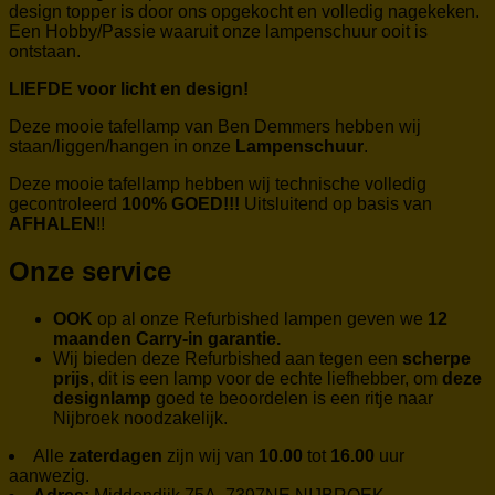
design topper is door ons opgekocht en volledig nagekeken.
Een Hobby/Passie waaruit onze lampenschuur ooit is
ontstaan.
LIEFDE voor licht en design!
Deze mooie tafellamp van Ben Demmers hebben wij
staan/liggen/hangen in onze
Lampenschuur
.
Deze mooie tafellamp hebben wij technische volledig
gecontroleerd
100% GOED!!!
Uitsluitend op basis van
AFHALEN
!!
Onze service
OOK
op al onze Refurbished lampen geven we
12
maanden Carry-in garantie.
Wij bieden deze Refurbished aan tegen een
scherpe
prijs
, dit is een lamp voor de echte liefhebber, om
deze
designlamp
goed te beoordelen is een ritje naar
Nijbroek noodzakelijk.
Alle
zaterdagen
zijn wij van
10.00
tot
16.00
uur
aanwezig.