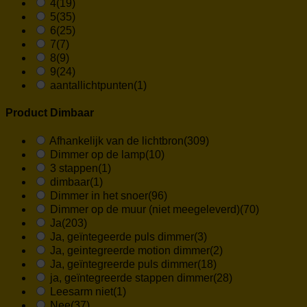
4
(19)
5
(35)
6
(25)
7
(7)
8
(9)
9
(24)
aantallichtpunten
(1)
Product Dimbaar
Afhankelijk van de lichtbron
(309)
Dimmer op de lamp
(10)
3 stappen
(1)
dimbaar
(1)
Dimmer in het snoer
(96)
Dimmer op de muur (niet meegeleverd)
(70)
Ja
(203)
Ja, geïntegeerde puls dimmer
(3)
Ja, geintegreerde motion dimmer
(2)
Ja, geïntegreerde puls dimmer
(18)
ja, geïntegreerde stappen dimmer
(28)
Leesarm niet
(1)
Nee
(37)