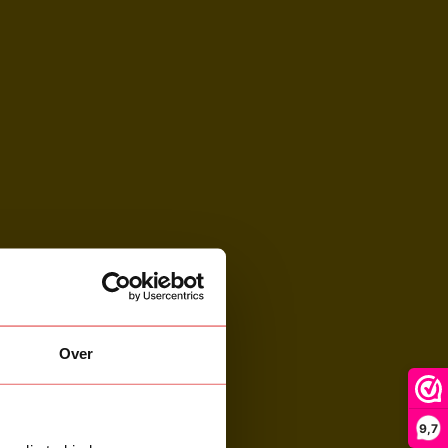
Over
9,7