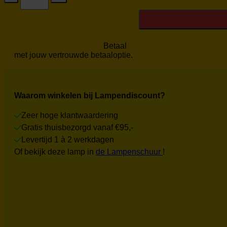
Swan
HL-
SN-
27-
ZW
Betaal
Nieuw
met jouw vertrouwde betaaloptie.
aantal
Waarom winkelen bij Lampendiscount?
Zeer hoge klantwaardering
Gratis thuisbezorgd vanaf €95,-
Levertijd 1 à 2 werkdagen
Of bekijk deze lamp in
de Lampenschuur
!