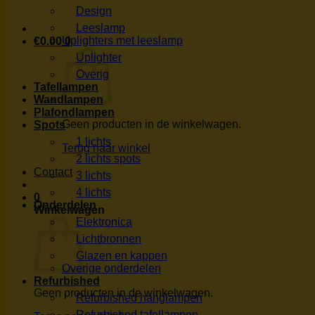
Design
Leeslamp
Uplighters met leeslamp
€
0.00
0
Uplighter
Overig
Tafellampen
Wandlampen
Plafondlampen
Geen producten in de winkelwagen.
Spots
1 lichts
Terug naar winkel
2 lichts spots
Contact
3 lichts
4 lichts
0
Onderdelen
Winkelwagen
Elektronica
Lichtbronnen
Glazen en kappen
Overige onderdelen
Refurbished
Geen producten in de winkelwagen.
Refurbished hanglampen
Refurbished tafellampen