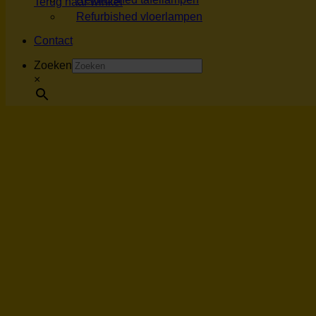
Terug naar winkel
Refurbished vloerlampen
Contact
Zoeken
×