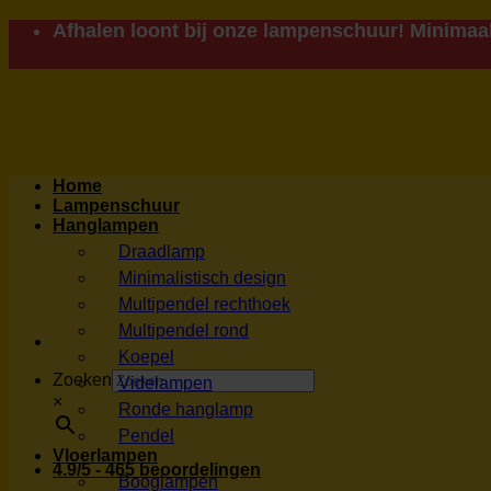
Ga
Afhalen loont bij onze lampenschuur! Minimaal
naar
inhoud
Home
Lampenschuur
Hanglampen
Draadlamp
Minimalistisch design
Multipendel rechthoek
Multipendel rond
Koepel
Zoeken
Videlampen
×
Ronde hanglamp
Pendel
Vloerlampen
4.9/5 - 465 beoordelingen
Booglampen