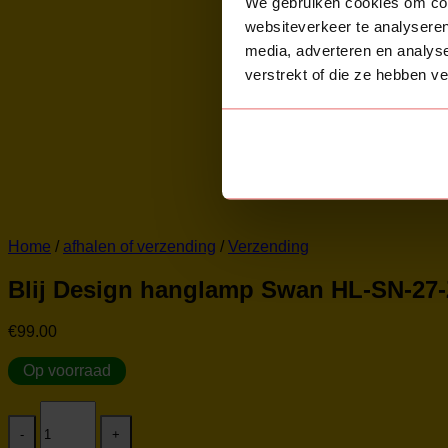
We gebruiken cookies om cont
websiteverkeer te analyseren
media, adverteren en analys
verstrekt of die ze hebben v
Home
/
afhalen of verzending
/
Verzending
Blij Design hanglamp Swan HL-SN-27
€
99.00
Op voorraad
Blij
Design
hanglamp