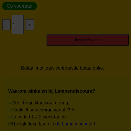
Op voorraad
Bol
glas
XL
helder
aantal
In winkelwagen
Betaal met jouw vertrouwde betaaloptie.
Waarom winkelen bij Lampendiscount?
Zeer hoge klantwaardering
Gratis thuisbezorgd vanaf €95,-
Levertijd 1 à 2 werkdagen
Of bekijk deze lamp in
de Lampenschuur
!