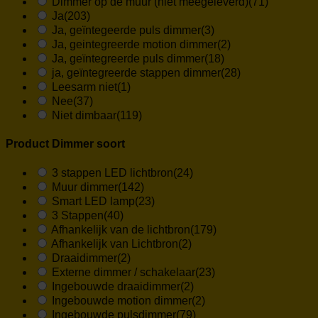
Dimmer op de muur (niet meegeleverd)
(71)
Ja
(203)
Ja, geïntegeerde puls dimmer
(3)
Ja, geintegreerde motion dimmer
(2)
Ja, geïntegreerde puls dimmer
(18)
ja, geïntegreerde stappen dimmer
(28)
Leesarm niet
(1)
Nee
(37)
Niet dimbaar
(119)
Product Dimmer soort
3 stappen LED lichtbron
(24)
Muur dimmer
(142)
Smart LED lamp
(23)
3 Stappen
(40)
Afhankelijk van de lichtbron
(179)
Afhankelijk van Lichtbron
(2)
Draaidimmer
(2)
Externe dimmer / schakelaar
(23)
Ingebouwde draaidimmer
(2)
Ingebouwde motion dimmer
(2)
Ingebouwde pulsdimmer
(79)