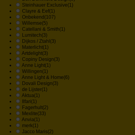
Steinhauer Exclusive
(1)
Clayre & Eef
(1)
Onbekend
(107)
Willemse
(5)
Catellani & Smith
(1)
Lumitech
(3)
Dijkos / Ztahl
(3)
Materlicht
(1)
Artdelight
(3)
Copiny Design
(3)
Anne Light
(1)
Willingen
(1)
Anne Light & Home
(6)
Dovali Design
(3)
de Lijster
(1)
Aktua
(1)
Ilfari
(1)
Fagerhult
(2)
Mexlite
(33)
Anvia
(1)
merk
(1)
Jacco Maris
(2)