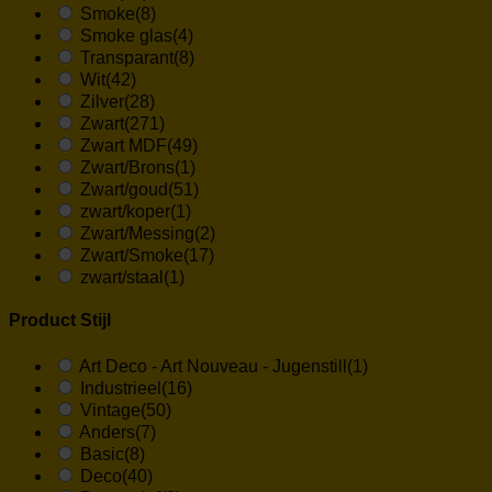
Smoke
(8)
Smoke glas
(4)
Transparant
(8)
Wit
(42)
Zilver
(28)
Zwart
(271)
Zwart MDF
(49)
Zwart/Brons
(1)
Zwart/goud
(51)
zwart/koper
(1)
Zwart/Messing
(2)
Zwart/Smoke
(17)
zwart/staal
(1)
Product Stijl
Art Deco - Art Nouveau - Jugenstill
(1)
Industrieel
(16)
Vintage
(50)
Anders
(7)
Basic
(8)
Deco
(40)