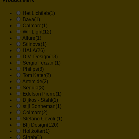
Product Merk
Het Lichtlab
(1)
Bava
(1)
Calmare
(1)
WF Light
(12)
Allure
(1)
Stilnova
(1)
HALA
(26)
D.V. Design
(13)
Sergio Terzani
(1)
Philips
(3)
Tom Kater
(2)
Artemide
(2)
Segula
(3)
Edelson Pierre
(1)
Dijkos - Stahl
(1)
stijl Sonneman
(1)
Colmare
(2)
Stefano Cevoli,
(1)
Blij Design
(120)
Holtkötter
(1)
Sirrah
(1)