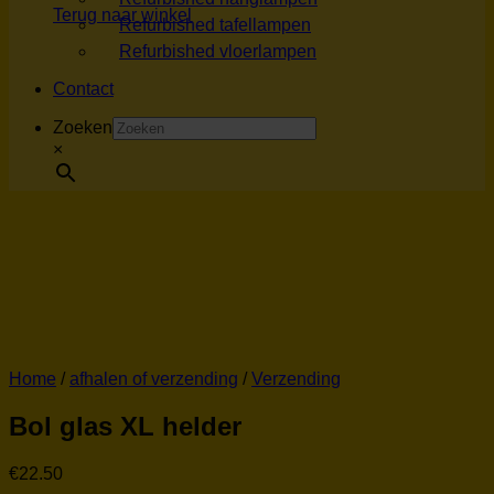
Terug naar winkel
Refurbished tafellampen
Refurbished vloerlampen
Contact
Zoeken
×
Home
/
afhalen of verzending
/
Verzending
Bol glas XL helder
€
22.50