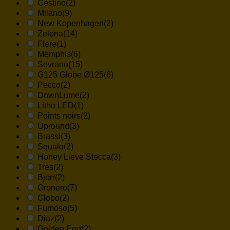
Cestino
(2)
Milano
(9)
New Kopenhagen
(2)
Zelena
(14)
Flere
(1)
Memphis
(6)
Sovrano
(15)
G125 Globe Ø125
(6)
Pecco
(2)
DownLume
(2)
Litho LED
(1)
Points noirs
(2)
Upround
(3)
Brassi
(3)
Squalo
(2)
Honey Lieve Stecca
(3)
Tres
(2)
Bjorr
(2)
Oronero
(7)
Globo
(2)
Fumoso
(5)
Diaz
(2)
Golden Egg
(2)