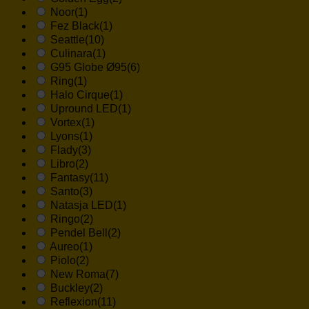
Noor
(1)
Fez Black
(1)
Seattle
(10)
Culinara
(1)
G95 Globe Ø95
(6)
Ring
(1)
Halo Cirque
(1)
Upround LED
(1)
Vortex
(1)
Lyons
(1)
Flady
(3)
Libro
(2)
Fantasy
(11)
Santo
(3)
Natasja LED
(1)
Ringo
(2)
Pendel Bell
(2)
Aureo
(1)
Piolo
(2)
New Roma
(7)
Buckley
(2)
Reflexion
(11)