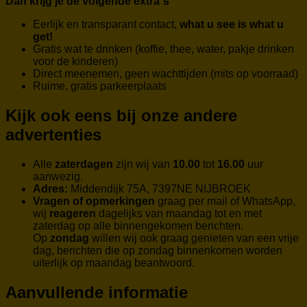
Dan krijg je de volgende extra`s
Eerlijk en transparant contact,
what u see is what u
get!
Gratis wat te drinken (koffie, thee, water, pakje drinken
voor de kinderen)
Direct meenemen, geen wachttijden (mits op voorraad)
Ruime, gratis parkeerplaats
Kijk ook eens bij onze andere
advertenties
Alle
zaterdagen
zijn wij van
10.00
tot
16.00
uur
aanwezig.
Adres:
Middendijk 75A, 7397NE NIJBROEK
Vragen of opmerkingen
graag per mail of WhatsApp,
wij
reageren
dagelijks van maandag tot en met
zaterdag op alle binnengekomen berichten.
Op
zondag
willen wij ook graag genieten van een vrije
dag, berichten die op zondag binnenkomen worden
uiterlijk op maandag beantwoord.
Aanvullende informatie