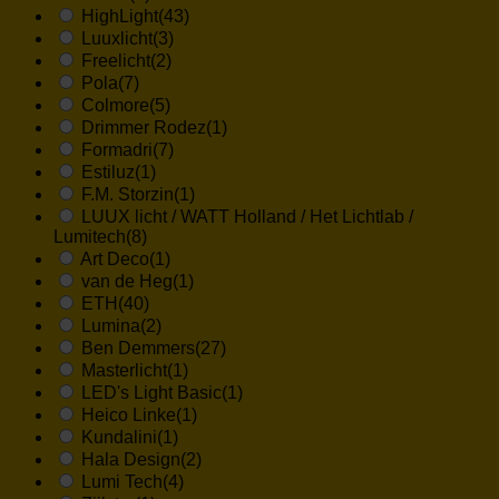
HighLight
(43)
Luuxlicht
(3)
Freelicht
(2)
Pola
(7)
Colmore
(5)
Drimmer Rodez
(1)
Formadri
(7)
Estiluz
(1)
F.M. Storzin
(1)
LUUX licht / WATT Holland / Het Lichtlab /
Lumitech
(8)
Art Deco
(1)
van de Heg
(1)
ETH
(40)
Lumina
(2)
Ben Demmers
(27)
Masterlicht
(1)
LED's Light Basic
(1)
Heico Linke
(1)
Kundalini
(1)
Hala Design
(2)
Lumi Tech
(4)