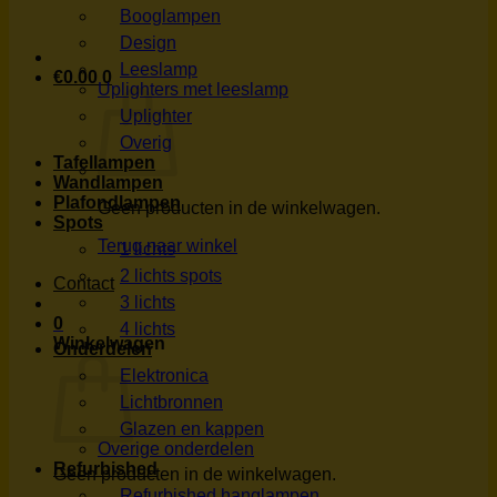
Booglampen
Design
Leeslamp
€
0.00
0
Uplighters met leeslamp
Uplighter
Overig
Tafellampen
Wandlampen
Plafondlampen
Geen producten in de winkelwagen.
Spots
Terug naar winkel
1 lichts
2 lichts spots
Contact
3 lichts
0
4 lichts
Winkelwagen
Onderdelen
Elektronica
Lichtbronnen
Glazen en kappen
Overige onderdelen
Refurbished
Geen producten in de winkelwagen.
Refurbished hanglampen