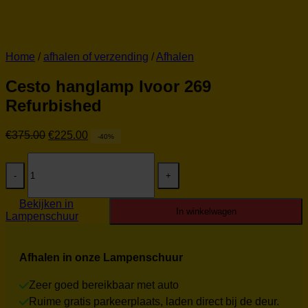
Home
/
afhalen of verzending
/
Afhalen
Cesto hanglamp Ivoor 269
Refurbished
Oorspronkelijke
Huidige
€
375.00
€
225.00
-40%
prijs
prijs
Cesto
was:
is:
hanglamp
€375.00.
€225.00.
Ivoor
269
Bekijken in
Refurbished
In winkelwagen
Lampenschuur
aantal
Afhalen in onze Lampenschuur
Zeer goed bereikbaar met auto
Ruime gratis parkeerplaats, laden direct bij de deur.