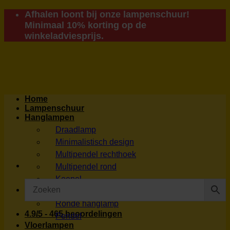
Ga
Afhalen loont bij onze lampenschuur!
naar
Minimaal 10% korting op de
inhoud
winkeladviesprijs.
Home
Lampenschuur
Hanglampen
Draadlamp
Minimalistisch design
Multipendel rechthoek
Multipendel rond
Koepel
Videlampen
Ronde hanglamp
4.9/5 - 465 beoordelingen
Pendel
Vloerlampen