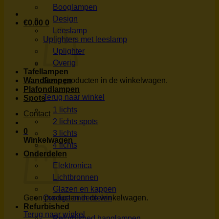
Booglampen
Design
€
0.00
0
Leeslamp
Uplighters met leeslamp
Uplighter
Overig
Tafellampen
Wandlampen
Geen producten in de winkelwagen.
Plafondlampen
Terug naar winkel
Spots
1 lichts
Contact
2 lichts spots
0
3 lichts
Winkelwagen
4 lichts
Onderdelen
Elektronica
Lichtbronnen
Glazen en kappen
Geen producten in de winkelwagen.
Overige onderdelen
Refurbished
Terug naar winkel
Refurbished hanglampen