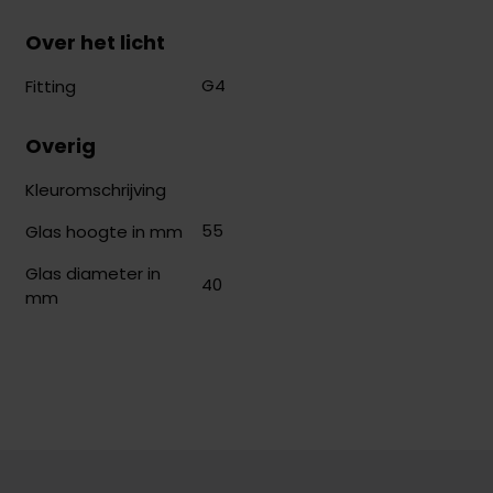
Over het licht
G4
Fitting
Overig
Kleuromschrijving
55
Glas hoogte in mm
Glas diameter in
40
mm