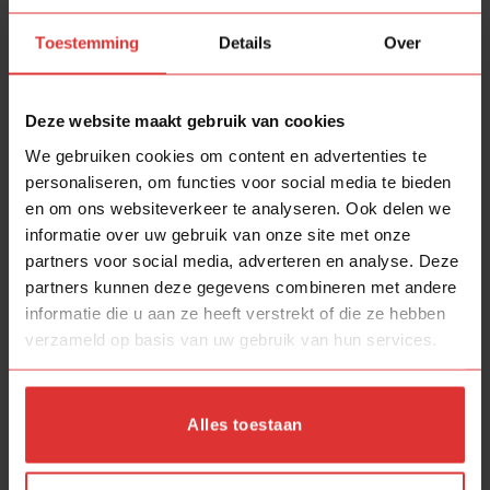
Wij verwerken je bestelling binnen 2 tot 3
Toestemming
Details
Over
werkdagen.
Is je bestelling
verwerkt
dan ontvang je direct de
Track &Trace
in je mail.
Deze website maakt gebruik van cookies
We gebruiken cookies om content en advertenties te
Verzending via PostNL, het pakket is eenvoudig te
personaliseren, om functies voor social media te bieden
volgen met Track &Trace
en om ons websiteverkeer te analyseren. Ook delen we
Bestel je bij ons? Dan heb je gemiddeld de
informatie over uw gebruik van onze site met onze
bestelling met 3 tot 4 werkdagen in huis.
partners voor social media, adverteren en analyse. Deze
partners kunnen deze gegevens combineren met andere
Kom je het glaasje bij ons afhalen?
informatie die u aan ze heeft verstrekt of die ze hebben
Gezellig!!!
verzameld op basis van uw gebruik van hun services.
Dan krijg je de volgende extra`s
Eerlijk en transparant contact,
what u see is
Alles toestaan
what u get!
Gratis wat te drinken (koffie, thee, water, pakje