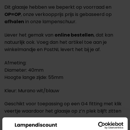
Dit glaasje hebben we beperkt op voorraad en
OP=OP
, onze verkoopprijs prijs is gebaseerd op
afhalen
in onze lampenschuur.
Liever het gemak van
online bestellen
, dat kan
natuurlijk ook. Voeg dan het artikel toe aan je
winkelmandje en PostNL levert het bij je af.
Afmeting:
Diameter: 40mm
Hoogte lange zijde: 55mm
Kleur: Murano wit/blauw
Geschikt voor toepassing op een G4 fitting met klik
veertje waardoor het glaasje op z’n plek blijft zitten
Verzending