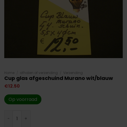
Home
/
afhalen of verzending
/
Verzending
Cup glas afgeschuind Murano wit/blauw
€
12.50
Op voorraad
Cup glas afgeschuind Murano wit/blauw aantal