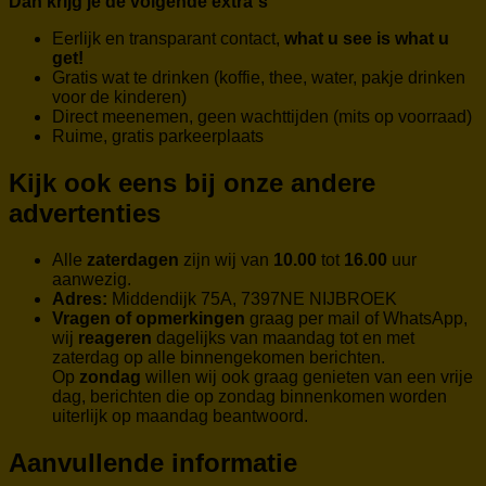
Dan krijg je de volgende extra`s
Eerlijk en transparant contact,
what u see is what u
get!
Gratis wat te drinken (koffie, thee, water, pakje drinken
voor de kinderen)
Direct meenemen, geen wachttijden (mits op voorraad)
Ruime, gratis parkeerplaats
Kijk ook eens bij onze andere
advertenties
Alle
zaterdagen
zijn wij van
10.00
tot
16.00
uur
aanwezig.
Adres:
Middendijk 75A, 7397NE NIJBROEK
Vragen of opmerkingen
graag per mail of WhatsApp,
wij
reageren
dagelijks van maandag tot en met
zaterdag op alle binnengekomen berichten.
Op
zondag
willen wij ook graag genieten van een vrije
dag, berichten die op zondag binnenkomen worden
uiterlijk op maandag beantwoord.
Aanvullende informatie