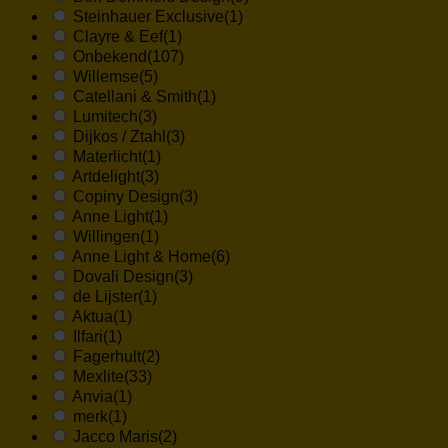
Steinhauer Exclusive
(1)
Clayre & Eef
(1)
Onbekend
(107)
Willemse
(5)
Catellani & Smith
(1)
Lumitech
(3)
Dijkos / Ztahl
(3)
Materlicht
(1)
Artdelight
(3)
Copiny Design
(3)
Anne Light
(1)
Willingen
(1)
Anne Light & Home
(6)
Dovali Design
(3)
de Lijster
(1)
Aktua
(1)
Ilfari
(1)
Fagerhult
(2)
Mexlite
(33)
Anvia
(1)
merk
(1)
Jacco Maris
(2)