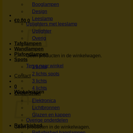
Booglampen
Design
Leeslamp
€
0.00
0
Uplighters met leeslamp
Uplighter
Overig
Tafellampen
Wandlampen
Plafondlampen
Geen producten in de winkelwagen.
Spots
Terug naar winkel
1 lichts
2 lichts spots
Contact
3 lichts
0
4 lichts
Winkelwagen
Onderdelen
Elektronica
Lichtbronnen
Glazen en kappen
Overige onderdelen
Refurbished
Geen producten in de winkelwagen.
Refurbished hanglampen