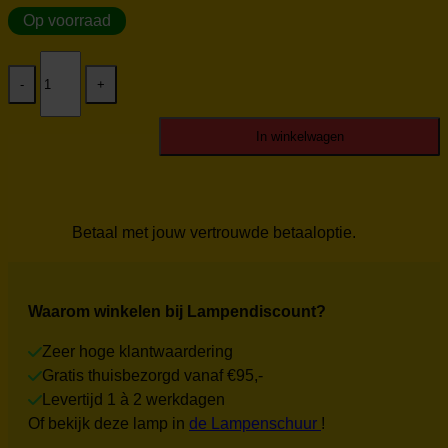
Op voorraad
Cup
glas
afgeschuind
slank
mat
In winkelwagen
wit
aantal
Betaal met jouw vertrouwde betaaloptie.
Waarom winkelen bij Lampendiscount?
Zeer hoge klantwaardering
Gratis thuisbezorgd vanaf €95,-
Levertijd 1 à 2 werkdagen
Of bekijk deze lamp in
de Lampenschuur
!