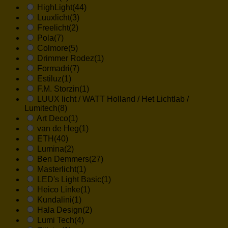
HighLight
(44)
Luuxlicht
(3)
Freelicht
(2)
Pola
(7)
Colmore
(5)
Drimmer Rodez
(1)
Formadri
(7)
Estiluz
(1)
F.M. Storzin
(1)
LUUX licht / WATT Holland / Het Lichtlab /
Lumitech
(8)
Art Deco
(1)
van de Heg
(1)
ETH
(40)
Lumina
(2)
Ben Demmers
(27)
Masterlicht
(1)
LED's Light Basic
(1)
Heico Linke
(1)
Kundalini
(1)
Hala Design
(2)
Lumi Tech
(4)