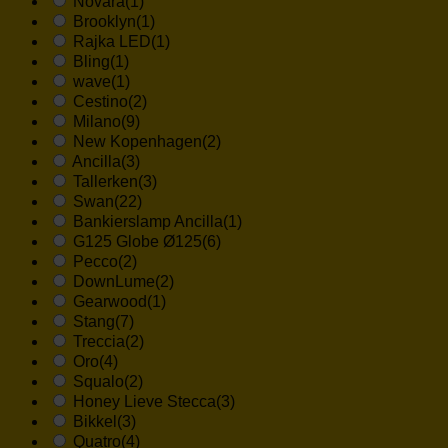
Novara
(1)
Brooklyn
(1)
Rajka LED
(1)
Bling
(1)
wave
(1)
Cestino
(2)
Milano
(9)
New Kopenhagen
(2)
Ancilla
(3)
Tallerken
(3)
Swan
(22)
Bankierslamp Ancilla
(1)
G125 Globe Ø125
(6)
Pecco
(2)
DownLume
(2)
Gearwood
(1)
Stang
(7)
Treccia
(2)
Oro
(4)
Squalo
(2)
Honey Lieve Stecca
(3)
Bikkel
(3)
Quatro
(4)