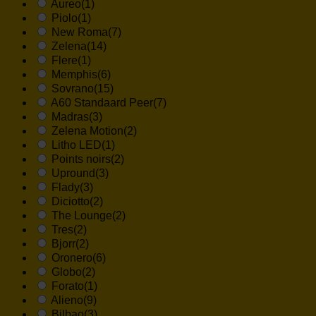
Aureo
(1)
Piolo
(1)
New Roma
(7)
Zelena
(14)
Flere
(1)
Memphis
(6)
Sovrano
(15)
A60 Standaard Peer
(7)
Madras
(3)
Zelena Motion
(2)
Litho LED
(1)
Points noirs
(2)
Upround
(3)
Flady
(3)
Diciotto
(2)
The Lounge
(2)
Tres
(2)
Bjorr
(2)
Oronero
(6)
Globo
(2)
Forato
(1)
Alieno
(9)
Bilbao
(3)