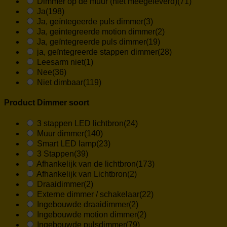
Dimmer op de muur (niet meegeleverd)
(71)
Ja
(198)
Ja, geïntegeerde puls dimmer
(3)
Ja, geintegreerde motion dimmer
(2)
Ja, geïntegreerde puls dimmer
(19)
ja, geïntegreerde stappen dimmer
(28)
Leesarm niet
(1)
Nee
(36)
Niet dimbaar
(119)
Product Dimmer soort
3 stappen LED lichtbron
(24)
Muur dimmer
(140)
Smart LED lamp
(23)
3 Stappen
(39)
Afhankelijk van de lichtbron
(173)
Afhankelijk van Lichtbron
(2)
Draaidimmer
(2)
Externe dimmer / schakelaar
(22)
Ingebouwde draaidimmer
(2)
Ingebouwde motion dimmer
(2)
Ingebouwde pulsdimmer
(79)