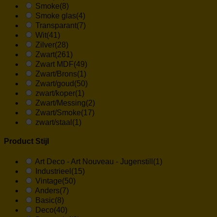
Smoke
(8)
Smoke glas
(4)
Transparant
(7)
Wit
(41)
Zilver
(28)
Zwart
(261)
Zwart MDF
(49)
Zwart/Brons
(1)
Zwart/goud
(50)
zwart/koper
(1)
Zwart/Messing
(2)
Zwart/Smoke
(17)
zwart/staal
(1)
Product Stijl
Art Deco - Art Nouveau - Jugenstill
(1)
Industrieel
(15)
Vintage
(50)
Anders
(7)
Basic
(8)
Deco
(40)