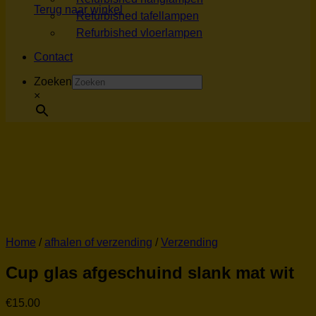
Terug naar winkel
Refurbished tafellampen
Refurbished vloerlampen
Contact
Zoeken
×
Home
/
afhalen of verzending
/
Verzending
Cup glas afgeschuind slank mat wit
€
15.00