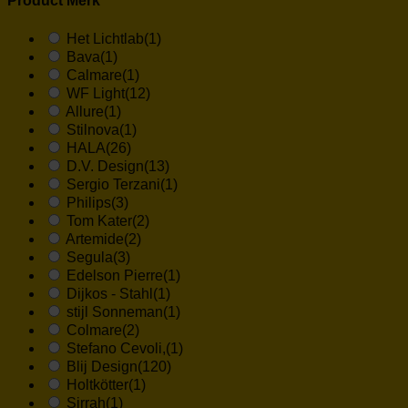
Product Merk
Het Lichtlab
(1)
Bava
(1)
Calmare
(1)
WF Light
(12)
Allure
(1)
Stilnova
(1)
HALA
(26)
D.V. Design
(13)
Sergio Terzani
(1)
Philips
(3)
Tom Kater
(2)
Artemide
(2)
Segula
(3)
Edelson Pierre
(1)
Dijkos - Stahl
(1)
stijl Sonneman
(1)
Colmare
(2)
Stefano Cevoli,
(1)
Blij Design
(120)
Holtkötter
(1)
Sirrah
(1)