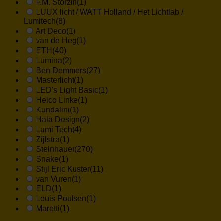
F.M. Storzin
(1)
LUUX licht / WATT Holland / Het Lichtlab /
Lumitech
(8)
Art Deco
(1)
van de Heg
(1)
ETH
(40)
Lumina
(2)
Ben Demmers
(27)
Masterlicht
(1)
LED's Light Basic
(1)
Heico Linke
(1)
Kundalini
(1)
Hala Design
(2)
Lumi Tech
(4)
Zijlstra
(1)
Steinhauer
(270)
Snake
(1)
Stijl Eric Kuster
(11)
van Vuren
(1)
ELD
(1)
Louis Poulsen
(1)
Maretti
(1)