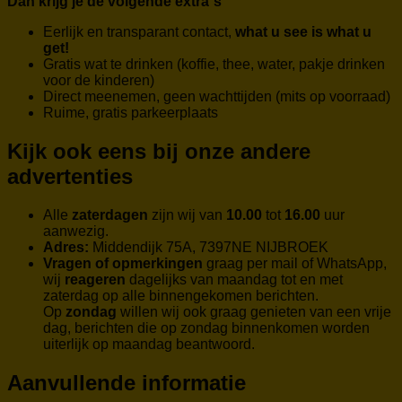
Dan krijg je de volgende extra`s
Eerlijk en transparant contact,
what u see is what u
get!
Gratis wat te drinken (koffie, thee, water, pakje drinken
voor de kinderen)
Direct meenemen, geen wachttijden (mits op voorraad)
Ruime, gratis parkeerplaats
Kijk ook eens bij onze andere
advertenties
Alle
zaterdagen
zijn wij van
10.00
tot
16.00
uur
aanwezig.
Adres:
Middendijk 75A, 7397NE NIJBROEK
Vragen of opmerkingen
graag per mail of WhatsApp,
wij
reageren
dagelijks van maandag tot en met
zaterdag op alle binnengekomen berichten.
Op
zondag
willen wij ook graag genieten van een vrije
dag, berichten die op zondag binnenkomen worden
uiterlijk op maandag beantwoord.
Aanvullende informatie