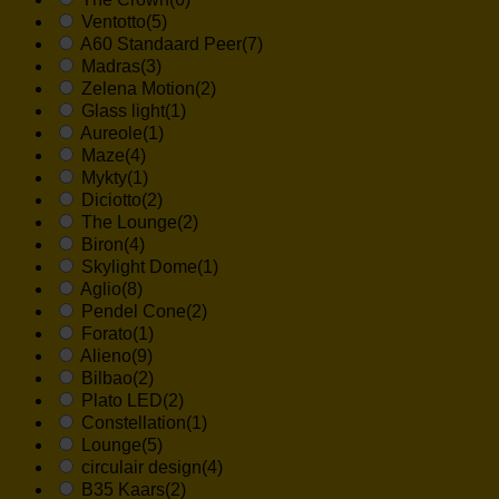
Ventotto
(5)
A60 Standaard Peer
(7)
Madras
(3)
Zelena Motion
(2)
Glass light
(1)
Aureole
(1)
Maze
(4)
Mykty
(1)
Diciotto
(2)
The Lounge
(2)
Biron
(4)
Skylight Dome
(1)
Aglio
(8)
Pendel Cone
(2)
Forato
(1)
Alieno
(9)
Bilbao
(2)
Plato LED
(2)
Constellation
(1)
Lounge
(5)
circulair design
(4)
B35 Kaars
(2)