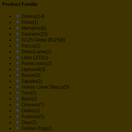
Product Familie
Zelena
(14)
Flere
(1)
Memphis
(6)
Sovrano
(15)
G125 Globe Ø125
(6)
Pecco
(2)
DownLume
(2)
Litho LED
(1)
Points noirs
(2)
Upround
(3)
Brassi
(3)
Squalo
(2)
Honey Lieve Stecca
(3)
Tres
(2)
Bjorr
(2)
Oronero
(7)
Globo
(2)
Fumoso
(5)
Diaz
(2)
Golden Egg
(2)