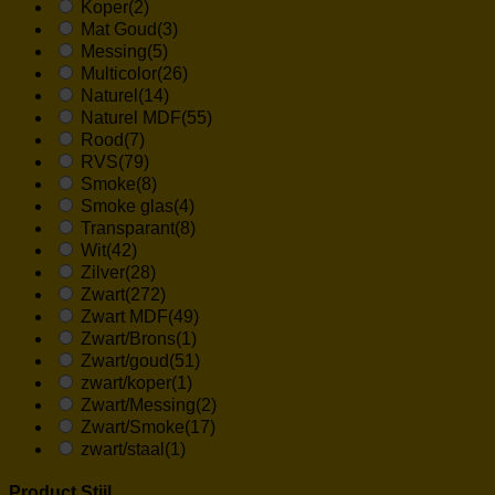
Koper
(2)
Mat Goud
(3)
Messing
(5)
Multicolor
(26)
Naturel
(14)
Naturel MDF
(55)
Rood
(7)
RVS
(79)
Smoke
(8)
Smoke glas
(4)
Transparant
(8)
Wit
(42)
Zilver
(28)
Zwart
(272)
Zwart MDF
(49)
Zwart/Brons
(1)
Zwart/goud
(51)
zwart/koper
(1)
Zwart/Messing
(2)
Zwart/Smoke
(17)
zwart/staal
(1)
Product Stijl