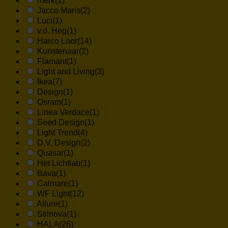
merk
(1)
Jacco Maris
(2)
Luci
(1)
v.d. Heg
(1)
Harco Loor
(14)
Kunstenaar
(2)
Flamant
(1)
Light and Living
(3)
Ikea
(7)
Design
(1)
Osram
(1)
Linea Verdace
(1)
Seed Design
(1)
Light Trend
(4)
D,V, Design
(2)
Quasar
(1)
Het Lichtlab
(1)
Bava
(1)
Calmare
(1)
WF Light
(12)
Allure
(1)
Stilnova
(1)
HALA
(26)