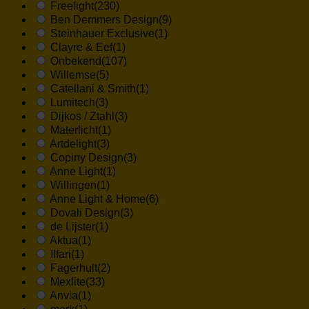
Freelight
(230)
Ben Demmers Design
(9)
Steinhauer Exclusive
(1)
Clayre & Eef
(1)
Onbekend
(107)
Willemse
(5)
Catellani & Smith
(1)
Lumitech
(3)
Dijkos / Ztahl
(3)
Materlicht
(1)
Artdelight
(3)
Copiny Design
(3)
Anne Light
(1)
Willingen
(1)
Anne Light & Home
(6)
Dovali Design
(3)
de Lijster
(1)
Aktua
(1)
Ilfari
(1)
Fagerhult
(2)
Mexlite
(33)
Anvia
(1)