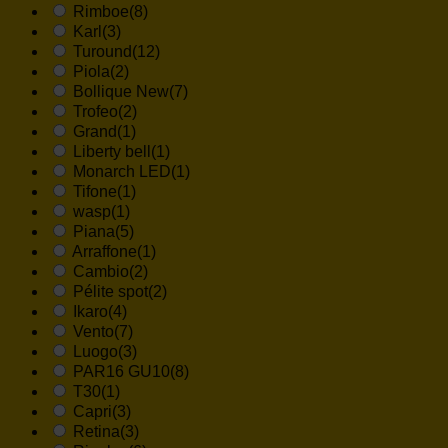
Rimboe
(8)
Karl
(3)
Turound
(12)
Piola
(2)
Bollique New
(7)
Trofeo
(2)
Grand
(1)
Liberty bell
(1)
Monarch LED
(1)
Tifone
(1)
wasp
(1)
Piana
(5)
Arraffone
(1)
Cambio
(2)
Pélite spot
(2)
Ikaro
(4)
Vento
(7)
Luogo
(3)
PAR16 GU10
(8)
T30
(1)
Capri
(3)
Retina
(3)