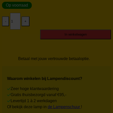
Op voorraad
Cup
glas
recht
creme
aantal
In winkelwagen
Betaal met jouw vertrouwde betaaloptie.
Waarom winkelen bij Lampendiscount?
Zeer hoge klantwaardering
Gratis thuisbezorgd vanaf €95,-
Levertijd 1 à 2 werkdagen
Of bekijk deze lamp in
de Lampenschuur
!