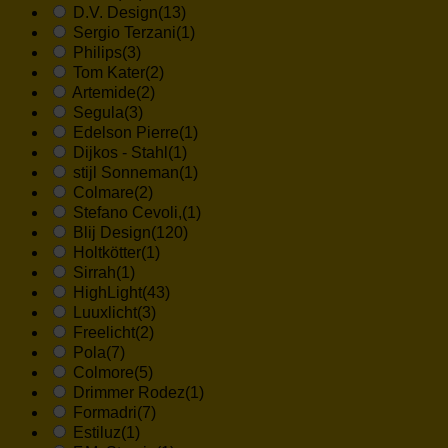
D.V. Design
(13)
Sergio Terzani
(1)
Philips
(3)
Tom Kater
(2)
Artemide
(2)
Segula
(3)
Edelson Pierre
(1)
Dijkos - Stahl
(1)
stijl Sonneman
(1)
Colmare
(2)
Stefano Cevoli,
(1)
Blij Design
(120)
Holtkötter
(1)
Sirrah
(1)
HighLight
(43)
Luuxlicht
(3)
Freelicht
(2)
Pola
(7)
Colmore
(5)
Drimmer Rodez
(1)
Formadri
(7)
Estiluz
(1)