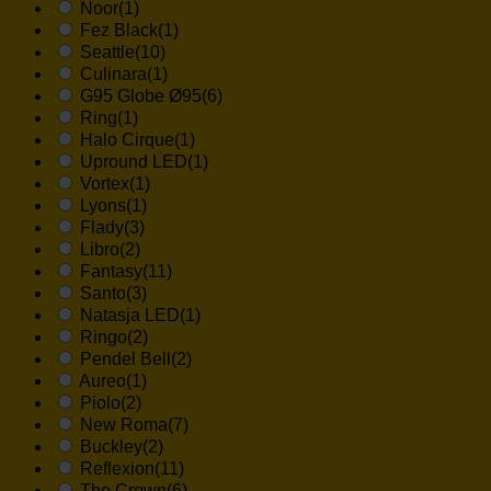
Noor
(1)
Fez Black
(1)
Seattle
(10)
Culinara
(1)
G95 Globe Ø95
(6)
Ring
(1)
Halo Cirque
(1)
Upround LED
(1)
Vortex
(1)
Lyons
(1)
Flady
(3)
Libro
(2)
Fantasy
(11)
Santo
(3)
Natasja LED
(1)
Ringo
(2)
Pendel Bell
(2)
Aureo
(1)
Piolo
(2)
New Roma
(7)
Buckley
(2)
Reflexion
(11)
The Crown
(6)