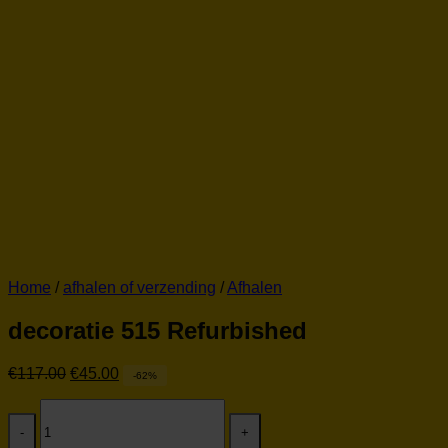
Home
/
afhalen of verzending
/
Afhalen
decoratie 515 Refurbished
Oorspronkelijke
Huidige
€
117.00
€
45.00
-62%
prijs
prijs
decoratie
was:
is:
515
€117.00.
€45.00.
Refurbished