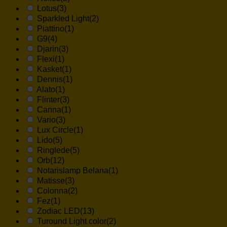
Lotus
(3)
Sparkled Light
(2)
Piattino
(1)
G9
(4)
Djarin
(3)
Flexi
(1)
Kasket
(1)
Dennis
(1)
Alato
(1)
Flinter
(3)
Canna
(1)
Vario
(3)
Lux Circle
(1)
Lido
(5)
Ringlede
(5)
Orb
(12)
Notarislamp Belana
(1)
Matisse
(3)
Colonna
(2)
Fez
(1)
Zodiac LED
(13)
Turound Light color
(2)