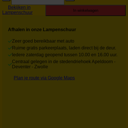
aantal
Bekijken in
In winkelwagen
Lampenschuur
Afhalen in onze Lampenschuur
Zeer goed bereikbaar met auto
Ruime gratis parkeerplaats, laden direct bij de deur.
Iedere zaterdag geopend tussen 10.00 en 16.00 uur.
Centraal gelegen in de stedendriehoek Apeldoorn -
Deventer - Zwolle
Plan je route via Google Maps