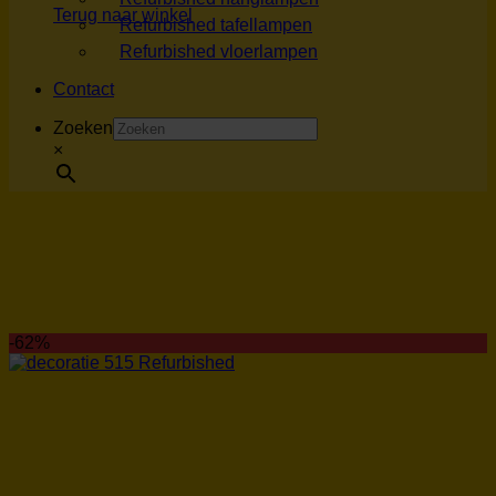
Terug naar winkel
Refurbished tafellampen
Refurbished vloerlampen
Contact
Zoeken
×
-62%