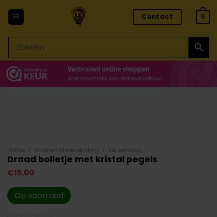
Ga
Contact
naar
0
inhoud
Home
/
afhalen of verzending
/
Verzending
Draad bolletje met kristal pegels
€
15.00
Op voorraad