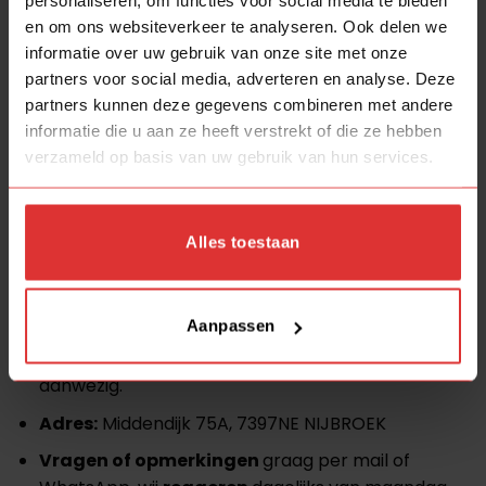
Dan krijg je de volgende extra`s
personaliseren, om functies voor social media te bieden
en om ons websiteverkeer te analyseren. Ook delen we
Eerlijk en transparant contact,
what u see is
informatie over uw gebruik van onze site met onze
what u get!
partners voor social media, adverteren en analyse. Deze
partners kunnen deze gegevens combineren met andere
Gratis wat te drinken (koffie, thee, water, pakje
informatie die u aan ze heeft verstrekt of die ze hebben
drinken voor de kinderen)
verzameld op basis van uw gebruik van hun services.
Direct meenemen, geen wachttijden (mits op
voorraad)
Alles toestaan
Ruime, gratis parkeerplaats
Kijk ook eens bij onze andere
advertenties
Aanpassen
Alle
zaterdagen
zijn wij van
10.00
tot
16.00
uur
aanwezig.
Adres:
Middendijk 75A, 7397NE NIJBROEK
Vragen of opmerkingen
graag per mail of