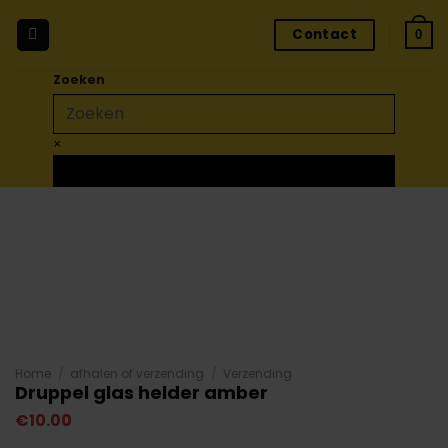
Ga
Contact
naar
0
inhoud
Zoeken
×
Home
/
afhalen of verzending
/
Verzending
Druppel glas helder amber
€
10.00