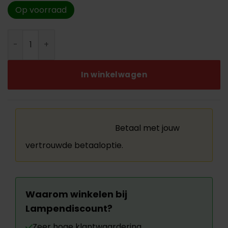
Op voorraad
Druppel glas helder amber aantal
In winkelwagen
Betaal met jouw
vertrouwde betaaloptie.
Waarom winkelen bij
Lampendiscount?
Zeer hoge klantwaardering