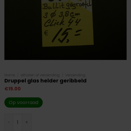
Home
/
afhalen of verzending
/
Verzending
Druppel glas helder geribbeld
€
15.00
Op voorraad
Druppel glas helder geribbeld aantal