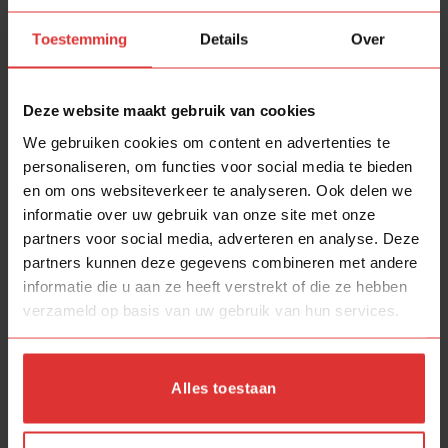
Wij verwerken je bestelling binnen 2 tot 3
Toestemming
Details
Over
werkdagen.
Is je bestelling
verwerkt
dan ontvang je direct de
Track &Trace
in je mail.
Deze website maakt gebruik van cookies
We gebruiken cookies om content en advertenties te
Verzending via PostNL, het pakket is eenvoudig te
personaliseren, om functies voor social media te bieden
volgen met Track &Trace
en om ons websiteverkeer te analyseren. Ook delen we
Bestel je bij ons? Dan heb je gemiddeld de
informatie over uw gebruik van onze site met onze
bestelling met 3 tot 4 werkdagen in huis.
partners voor social media, adverteren en analyse. Deze
partners kunnen deze gegevens combineren met andere
Kom je het glaasje bij ons afhalen?
informatie die u aan ze heeft verstrekt of die ze hebben
Gezellig!!!
verzameld op basis van uw gebruik van hun services.
Dan krijg je de volgende extra`s
Eerlijk en transparant contact,
what u see is
Alles toestaan
what u get!
Gratis wat te drinken (koffie, thee, water, pakje