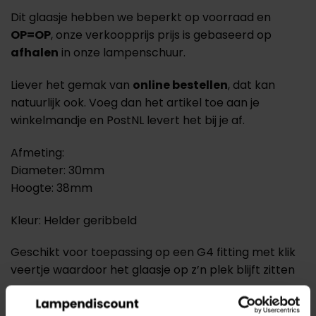
Dit glaasje hebben we beperkt op voorraad en
OP=OP
, onze verkoopprijs prijs is gebaseerd op
afhalen
in onze lampenschuur.
Liever het gemak van
online bestellen
, dat kan
natuurlijk ook. Voeg dan het artikel toe aan je
winkelmandje en PostNL levert het bij je af.
Afmeting:
Diameter: 30mm
Hoogte: 38mm
Kleur: Helder geribbeld
Geschikt voor toepassing op een G4 fitting met klik
veertje waardoor het glaasje op z’n plek blijft zitten
Verzending