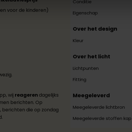
Conditie
nken voor de kinderen)
Eigenschap
Over het design
Kleur
Over het licht
Lichtpunten
ezig.
Fitting
Meegeleverd
pp, wij
reageren
dagelijks
men berichten. Op
Meegeleverde lichtbron
g, berichten die op zondag
d.
Meegeleverde stoffen kap