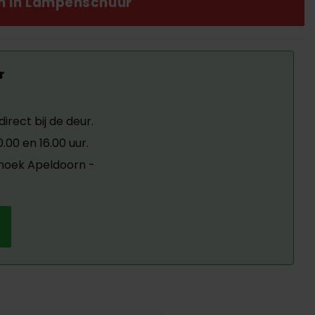
0.00.
en in Lampenschuur
r
irect bij de deur.
00 en 16.00 uur.
ehoek Apeldoorn -