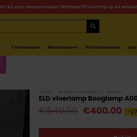
ont bij onze lampenschuur! Minimaal 10% korting op de winkela
Tafellampen
Wandlampen
Plafondlampen
Spo
Home
/
afhalen of verzending
/
Afhalen
ELD vloerlamp Booglamp A00
Oorspronkel
Hui
€
549.00
€
400.00
-2
prijs
pri
was:
is: