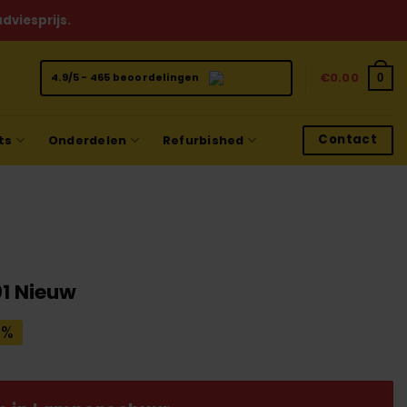
dviesprijs.
€
0.00
0
4.9/5 - 465 beoordelingen
Contact
ts
Onderdelen
Refurbished
1 Nieuw
ijke
dige
7%
js