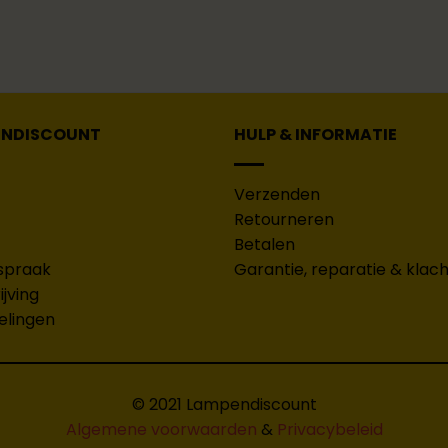
ENDISCOUNT
HULP & INFORMATIE
Verzenden
Retourneren
Betalen
spraak
Garantie, reparatie & klac
jving
elingen
© 2021 Lampendiscount
Algemene voorwaarden
&
Privacybeleid