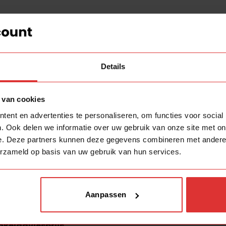
Aanvullende in
Details
Algemeen
 van cookies
SKU leverancier
penschuur
. Bij ons betaal
ent en advertenties te personaliseren, om functies voor social
e Lampenschuur wordt
Merk
. Ook delen we informatie over uw gebruik van onze site met on
js.
AFHAALKORTING
e. Deze partners kunnen deze gegevens combineren met andere i
Familie
erzameld op basis van uw gebruik van hun services.
Over de lamp
Type lamp
ing.
Aanpassen
worden meegenomen.
Categorie
inkeladviesprijs