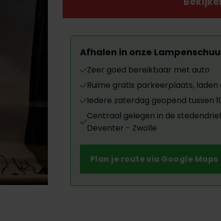
€549.00.
€40
Bekijk
Afhalen in onze Lampenschuu
Zeer goed bereikbaar met auto
Ruime gratis parkeerplaats, laden d
Iedere zaterdag geopend tussen 10.
Centraal gelegen in de stedendri
Deventer - Zwolle
Plan je route via Google Maps