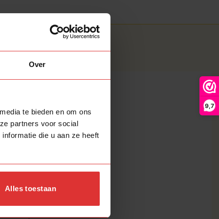
formatie
Over
A001
9,7
 media te bieden en om ons
ELD
ze partners voor social
nformatie die u aan ze heeft
Booglamp
ELD-selectie
Alles toestaan
Vloerlampen