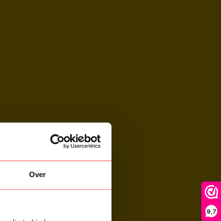
Over
9,7