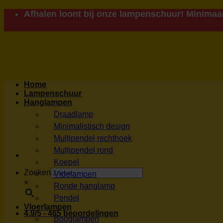
Ga
Afhalen loont bij onze lampenschuur! Minimaal
naar
inhoud
Home
Lampenschuur
Hanglampen
Draadlamp
Minimalistisch design
Multipendel rechthoek
Multipendel rond
Koepel
Zoeken
Videlampen
×
Ronde hanglamp
Pendel
Vloerlampen
4.9/5 - 465 beoordelingen
Booglampen