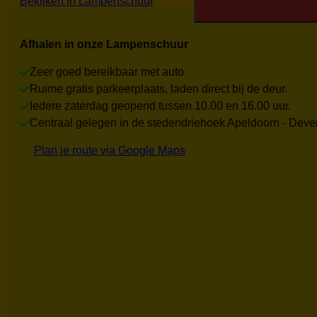
Bekijken in Lampenschuur
Refurbished
aantal
Afhalen in onze Lampenschuur
Zeer goed bereikbaar met auto
Ruime gratis parkeerplaats, laden direct bij de deur.
Iedere zaterdag geopend tussen 10.00 en 16.00 uur.
Centraal gelegen in de stedendriehoek Apeldoorn - Deven
Plan je route via Google Maps