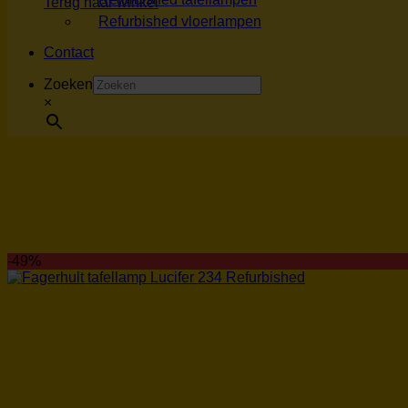
Terug naar winkel
Refurbished vloerlampen
Contact
Zoeken
×
-49%