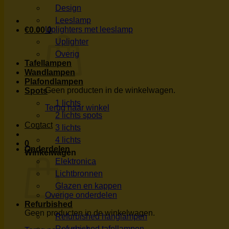
Design
Leeslamp
Uplighters met leeslamp
€
0.00
0
Uplighter
Overig
Tafellampen
Wandlampen
Plafondlampen
Geen producten in de winkelwagen.
Spots
1 lichts
Terug naar winkel
2 lichts spots
Contact
3 lichts
4 lichts
0
Onderdelen
Winkelwagen
Elektronica
Lichtbronnen
Glazen en kappen
Overige onderdelen
Refurbished
Geen producten in de winkelwagen.
Refurbished hanglampen
Refurbished tafellampen