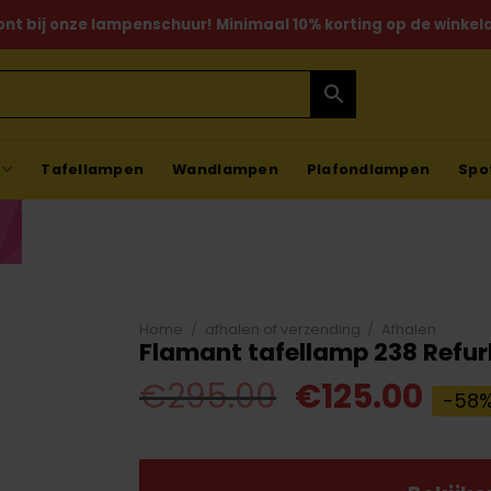
ont bij onze lampenschuur! Minimaal 10% korting op de winkela
Tafellampen
Wandlampen
Plafondlampen
Spo
Home
/
afhalen of verzending
/
Afhalen
Flamant tafellamp 238 Refur
Oorspronkel
Hui
€
295.00
€
125.00
-58
prijs
prijs
was:
is: