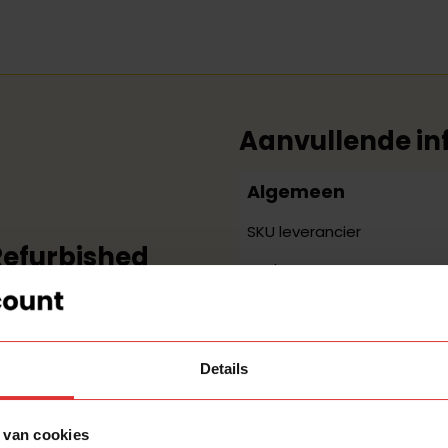
Aanvullende in
Algemeen
SKU leverancier
Refurbished
Merk
t. Omdat onze Refurbished
Over de lamp
en) hebben we deze
een
8. De lamp past met zijn
Type lamp
Details
voerd met E27-fitting(en)
chtpunt(en).
Conditie
 van cookies
Eigenschap
kleurige afwerking. Vraagt