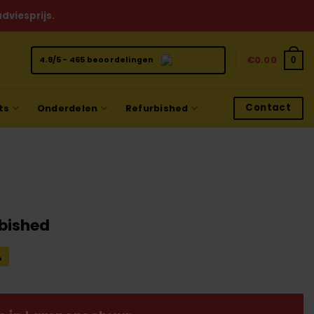
dviesprijs.
€
0.00
0
4.9/5 - 465 beoordelingen
Contact
ts
Onderdelen
Refurbished
bished
ijke
dige
%