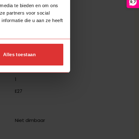
9,7
 media te bieden en om ons
ze partners voor social
nformatie die u aan ze heeft
Zilver
Metaal
Vintage
Alles toestaan
1
E27
Niet dimbaar