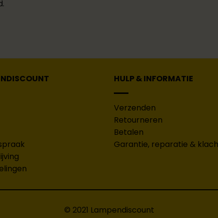
d.
ENDISCOUNT
HULP & INFORMATIE
Verzenden
Retourneren
Betalen
spraak
Garantie, reparatie & klac
jving
elingen
© 2021 Lampendiscount