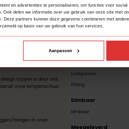
ent en advertenties te personaliseren, om functies voor social
Over het design
. Ook delen we informatie over uw gebruik van onze site met on
e. Deze partners kunnen deze gegevens combineren met andere i
Kleur
erzameld op basis van uw gebruik van hun services.
Materiaal
Stijl
Aanpassen
Over het licht
Lichtpunten
design topper is door ons
Fitting
waaruit onze lampenschuur
Dimbaar
Dimbaar
iggen/hangen in onze
Meegeleverd