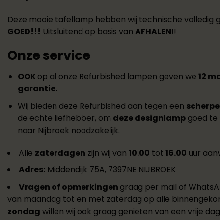
Deze mooie tafellamp hebben wij technische volledig
GOED!!!
Uitsluitend op basis van
AFHALEN
!!
Onze service
OOK
op al onze Refurbished lampen geven we
12 m
garantie.
Wij bieden deze Refurbished aan tegen een
scherpe 
de echte liefhebber, om
deze designlamp
goed te 
naar Nijbroek noodzakelijk.
Alle
zaterdagen
zijn wij van
10.00
tot
16.00
uur aanw
Adres:
Middendijk 75A, 7397NE NIJBROEK
Vragen of opmerkingen
graag per mail of WhatsA
van maandag tot en met zaterdag op alle binnengeko
zondag
willen wij ook graag genieten van een vrije da