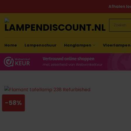
Ga
Afhalen lo
naar
inhoud
Home
Lampenschuur
Hanglampen
Vloerlampen
-58%