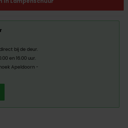
.00.
en in Lampenschuur
r
irect bij de deur.
00 en 16.00 uur.
ehoek Apeldoorn -