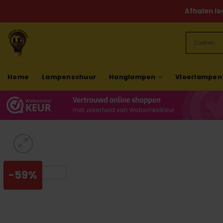
Ga
Afhalen lo
naar
inhoud
Home
Lampenschuur
Hanglampen
Vloerlampen
-59%