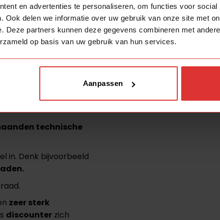
ent en advertenties te personaliseren, om functies voor social
Wattage
. Ook delen we informatie over uw gebruik van onze site met on
ack&Trace
in je mail.
e. Deze partners kunnen deze gegevens combineren met andere i
Kelvin lichtkleur
erzameld op basis van uw gebruik van hun services.
volgen met Track&Trace
Lumen
 met 3 a 4 werkdagen in
Dimbaar
Aanpassen
Dimbaar
maanden technische
l in. Denk bijvoorbeeld
raden.
raad.
een
zeer sterk
ls
discounter
zich