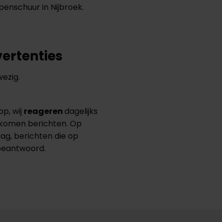
penschuur in Nijbroek.
vertenties
ezig.
p, wij
reageren
dagelijks
ekomen berichten. Op
dag, berichten die op
beantwoord.