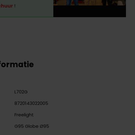
chuur
!
formatie
L702G
8720143022005
Freelight
G95 Globe Ø95