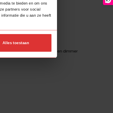
9,7
 media te bieden en om ons
7
ze partners voor social
nformatie die u aan ze heeft
2700
600
Alles toestaan
ja, geïntegreerde stappen dimmer