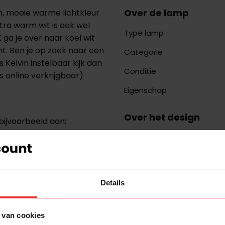
Over de lamp
, mooie warme lichtkleur
tra warm wit is ook wel
Type lamp
ga je over naar koel wit
ht. Ben je op zoek naar een
Categorie
 Kelvin instelbaar kijk dan
Conditie
s online verkrijgbaar)
Eigenschap
Over het design
bijvoorbeeld aan:
Kleur
de goedkoopste van
Stijl
orraad. Voor het
Bij bestellingen boven
€
Over het licht
Details
Lichtpunten
 van cookies
Fitting