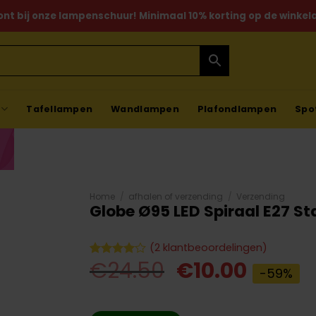
ont bij onze lampenschuur! Minimaal 10% korting op de winkela
Tafellampen
Wandlampen
Plafondlampen
Spo
Home
/
afhalen of verzending
/
Verzending
Globe Ø95 LED Spiraal E27
(
2
klantbeoordelingen)
Oorspronkelij
Huidig
€
24.50
€
10.00
Gewaardeerd
2
-59%
4.00
op
prijs
prijs
5
gebaseerd
was:
is:
op
klant