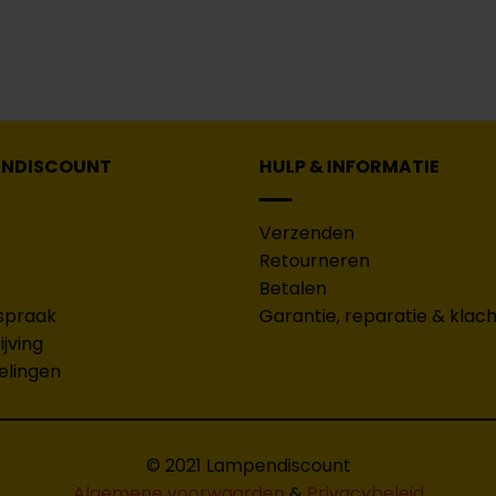
ENDISCOUNT
HULP & INFORMATIE
Verzenden
Retourneren
Betalen
spraak
Garantie, reparatie & klac
jving
elingen
© 2021 Lampendiscount
Algemene voorwaarden
&
Privacybeleid