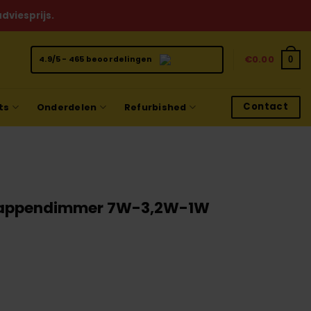
dviesprijs.
€
0.00
0
4.9/5 - 465 beoordelingen
Contact
ts
Onderdelen
Refurbished
 Stappendimmer 7W-3,2W-1W
ke
e