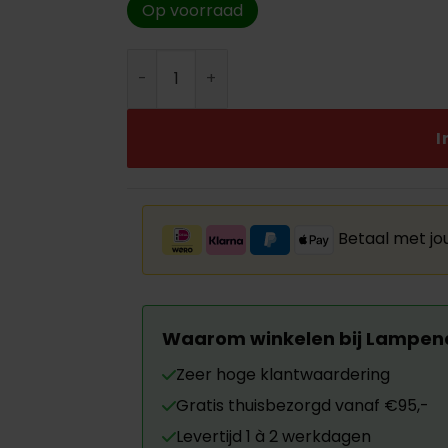
waarderingen
Op voorraad
€24.50.
€10.00
Globe Ø95 LED Spiraal E27 Stappendimme
I
Betaal met jo
Waarom winkelen bij Lampen
Zeer hoge klantwaardering
Gratis thuisbezorgd vanaf €95,-
Levertijd 1 à 2 werkdagen