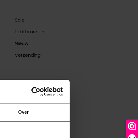
Sale
Lichtbronnen
Nieuw
Verzending
Goud
Deco
Over
1
E27