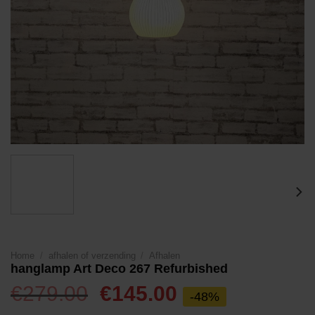
Home
/
afhalen of verzending
/
Afhalen
hanglamp Art Deco 267 Refurbished
Oorspronkelijke
Huidige
€
279.00
€
145.00
-48%
prijs
prijs