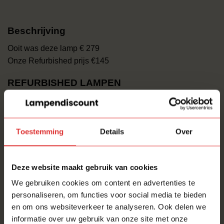
Beschrijving
Ooit was deze lamp € 279
Onze Refurbished prijs €145
REFURBISHED LAMPEN
Mooie design lampen verdienen een tweede huis! Deze
design topper is door ons opgekocht en volledig
nagekeken. Een Hobby/Passie waaruit onze
Toestemming
Details
Over
lampenschuur ooit is ontstaan.
LIEFDE voor licht en design!
Deze website maakt gebruik van cookies
We gebruiken cookies om content en advertenties te
Deze mooie hanglamp van hebben wij
personaliseren, om functies voor social media te bieden
staan/liggen/hangen in onze
Lampenschuur
.
en om ons websiteverkeer te analyseren. Ook delen we
informatie over uw gebruik van onze site met onze
Deze mooie hanglamp hebben wij technische volledig