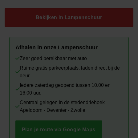
was:
is:
€279.00.
€145.00.
Bekijken in Lampenschuur
Afhalen in onze Lampenschuur
Zeer goed bereikbaar met auto
Ruime gratis parkeerplaats, laden direct bij de
deur.
Iedere zaterdag geopend tussen 10.00 en
16.00 uur.
Centraal gelegen in de stedendriehoek
Apeldoorn - Deventer - Zwolle
Plan je route via Google Maps