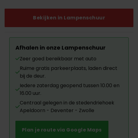
was:
is:
€149.00.
€50.00.
Bekijken in Lampenschuur
Afhalen in onze Lampenschuur
Zeer goed bereikbaar met auto
Ruime gratis parkeerplaats, laden direct
bij de deur.
Iedere zaterdag geopend tussen 10.00 en
16.00 uur.
Centraal gelegen in de stedendriehoek
Apeldoorn - Deventer - Zwolle
Plan je route via Google Maps