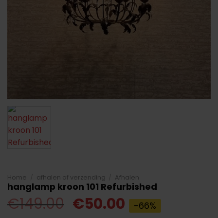
Home
/
afhalen of verzending
/
Afhalen
hanglamp kroon 101 Refurbished
Oorspronkelijke
Huidige
€
149.00
€
50.00
-66%
prijs
prijs