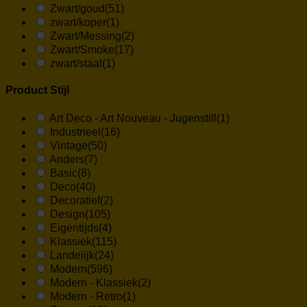
Zwart/goud
(51)
zwart/koper
(1)
Zwart/Messing
(2)
Zwart/Smoke
(17)
zwart/staal
(1)
Product Stijl
Art Deco - Art Nouveau - Jugenstill
(1)
Industrieel
(16)
Vintage
(50)
Anders
(7)
Basic
(8)
Deco
(40)
Decoratief
(2)
Design
(105)
Eigentijds
(4)
Klassiek
(115)
Landelijk
(24)
Modern
(596)
Modern - Klassiek
(2)
Modern - Retro
(1)