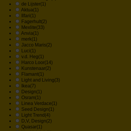
de Lijster
(1)
Aktua
(1)
Ilfari
(1)
Fagerhult
(2)
Mexlite
(33)
Anvia
(1)
merk
(1)
Jacco Maris
(2)
Luci
(1)
v.d. Heg
(1)
Harco Loor
(14)
Kunstenaar
(2)
Flamant
(1)
Light and Living
(3)
Ikea
(7)
Design
(1)
Osram
(1)
Linea Verdace
(1)
Seed Design
(1)
Light Trend
(4)
D,V, Design
(2)
Quasar
(1)