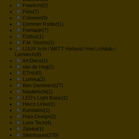
Freelicht
(2)
Pola
(7)
Colmore
(5)
Drimmer Rodez
(1)
Formadri
(7)
Estiluz
(1)
F.M. Storzin
(1)
LUUX licht / WATT Holland / Het Lichtlab /
Lumitech
(8)
Art Deco
(1)
van de Heg
(1)
ETH
(40)
Lumina
(2)
Ben Demmers
(27)
Masterlicht
(1)
LED's Light Basic
(1)
Heico Linke
(1)
Kundalini
(1)
Hala Design
(2)
Lumi Tech
(4)
Zijlstra
(1)
Steinhauer
(270)