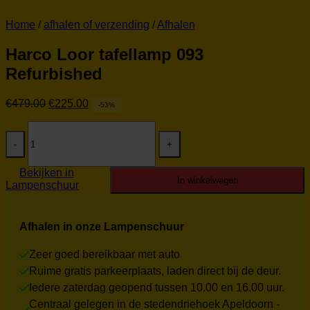
Home
/
afhalen of verzending
/
Afhalen
Harco Loor tafellamp 093
Refurbished
Oorspronkelijke
Huidige
€
479.00
€
225.00
-53%
prijs
prijs
Harco
was:
is:
Loor
€479.00.
€225.00.
tafellamp
093
Bekijken in
Refurbished
In winkelwagen
Lampenschuur
aantal
Afhalen in onze Lampenschuur
Zeer goed bereikbaar met auto
Ruime gratis parkeerplaats, laden direct bij de deur.
Iedere zaterdag geopend tussen 10.00 en 16.00 uur.
Centraal gelegen in de stedendriehoek Apeldoorn -