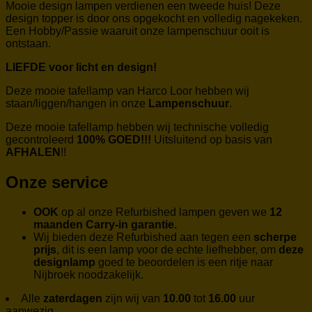
Mooie design lampen verdienen een tweede huis! Deze
design topper is door ons opgekocht en volledig nagekeken.
Een Hobby/Passie waaruit onze lampenschuur ooit is
ontstaan.
LIEFDE voor licht en design!
Deze mooie tafellamp van Harco Loor hebben wij
staan/liggen/hangen in onze
Lampenschuur
.
Deze mooie tafellamp hebben wij technische volledig
gecontroleerd
100% GOED!!!
Uitsluitend op basis van
AFHALEN
!!
Onze service
OOK
op al onze Refurbished lampen geven we
12
maanden Carry-in garantie.
Wij bieden deze Refurbished aan tegen een
scherpe
prijs
, dit is een lamp voor de echte liefhebber, om
deze
designlamp
goed te beoordelen is een ritje naar
Nijbroek noodzakelijk.
Alle
zaterdagen
zijn wij van
10.00
tot
16.00
uur
aanwezig.