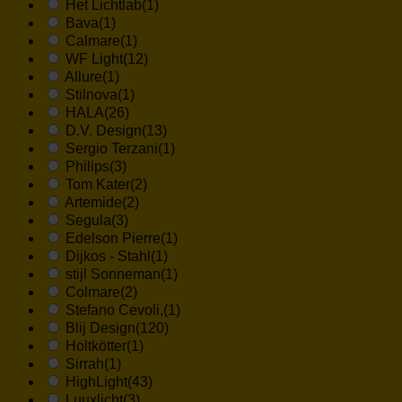
Het Lichtlab
(1)
Bava
(1)
Calmare
(1)
WF Light
(12)
Allure
(1)
Stilnova
(1)
HALA
(26)
D.V. Design
(13)
Sergio Terzani
(1)
Philips
(3)
Tom Kater
(2)
Artemide
(2)
Segula
(3)
Edelson Pierre
(1)
Dijkos - Stahl
(1)
stijl Sonneman
(1)
Colmare
(2)
Stefano Cevoli,
(1)
Blij Design
(120)
Holtkötter
(1)
Sirrah
(1)
HighLight
(43)
Luuxlicht
(3)