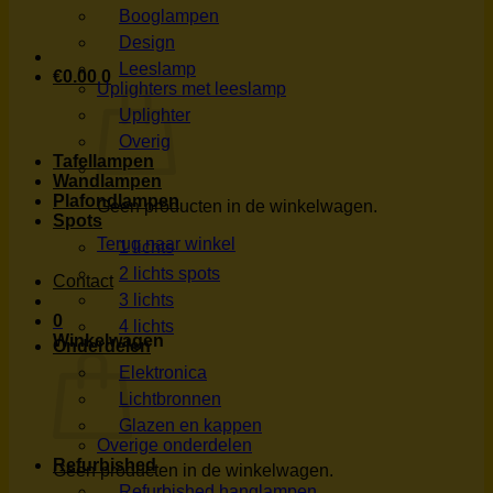
Booglampen
Design
Leeslamp
€
0.00
0
Uplighters met leeslamp
Uplighter
Overig
Tafellampen
Wandlampen
Plafondlampen
Geen producten in de winkelwagen.
Spots
Terug naar winkel
1 lichts
2 lichts spots
Contact
3 lichts
0
4 lichts
Winkelwagen
Onderdelen
Elektronica
Lichtbronnen
Glazen en kappen
Overige onderdelen
Refurbished
Geen producten in de winkelwagen.
Refurbished hanglampen