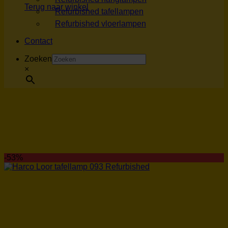
Terug naar winkel
Refurbished tafellampen
Refurbished vloerlampen
Contact
Zoeken
×
-53%