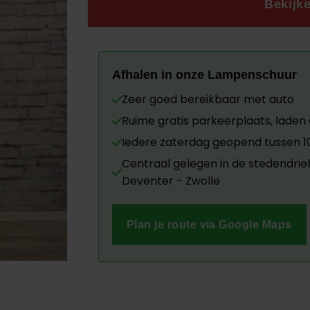
€139.00.
€75.00
Bekijk
Afhalen in onze Lampenschuur
Zeer goed bereikbaar met auto
Ruime gratis parkeerplaats, laden d
Iedere zaterdag geopend tussen 10.
Centraal gelegen in de stedendri
Deventer - Zwolle
Plan je route via Google Maps