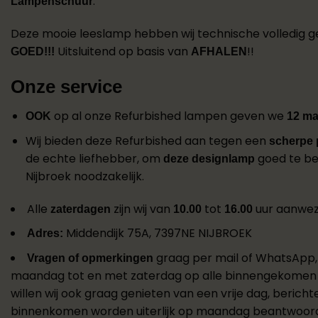
.
Lampenschuur
Deze mooie leeslamp hebben wij technische volledig 
Uitsluitend op basis van
!!
GOED!!!
AFHALEN
Onze service
op al onze Refurbished lampen geven we
OOK
12 ma
Wij bieden deze Refurbished aan tegen een
scherpe p
de echte liefhebber, om
goed te beo
deze designlamp
Nijbroek noodzakelijk.
Alle
zijn wij van
tot
uur aanwez
zaterdagen
10.00
16.00
Middendijk 75A, 7397NE NIJBROEK
Adres:
graag per mail of WhatsApp,
Vragen of opmerkingen
maandag tot en met zaterdag op alle binnengekomen
willen wij ook graag genieten van een vrije dag, berich
binnenkomen worden uiterlijk op maandag beantwoor