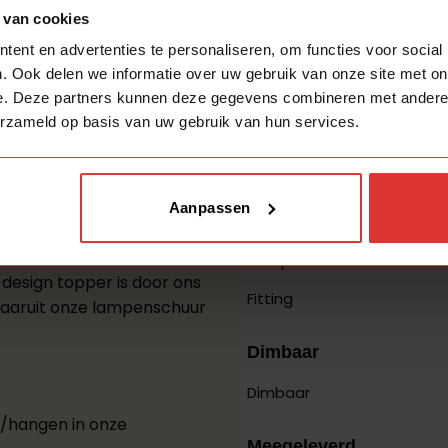
 van cookies
telbaar middels kogel
Over het design
ent en advertenties te personaliseren, om functies voor social
. Ook delen we informatie over uw gebruik van onze site met on
Kleur
e. Deze partners kunnen deze gegevens combineren met andere i
erzameld op basis van uw gebruik van hun services.
Materiaal
Stijl
Aanpassen
Over het licht
Lichtpunten
design topper is door ons
Fitting
waaruit onze lampenschuur
Dimbaar
Dimbaar
n/hangen in onze
Meegeleverd