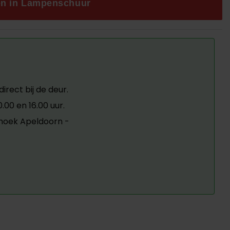
.
en in Lampenschuur
irect bij de deur.
00 en 16.00 uur.
ehoek Apeldoorn -