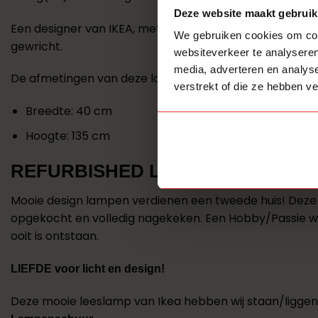
Deze website maakt gebruik
Een designer van IKEA, met klassiek glazen kap en vers
We gebruiken cookies om cont
gewricht.
websiteverkeer te analyseren
media, adverteren en analys
De afmetingen van deze lamp zijn:
verstrekt of die ze hebben v
Breedte: 40 cm
Hoogte: 135 cm
REFURBISHED LAMPEN
Mooie design lampen verdienen een tweede huis! Deze 
opgekocht en volledig nagekeken. Een Hobby/Passie 
ooit is ontstaan.
LIEFDE voor licht en design!
Deze mooie leeslamp van Ikea hebben wij staan/ligge