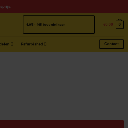
sprijs.
0
€
0.00
4.9/5 - 465 beoordelingen
Contact
delen
Refurbished
jke
ge