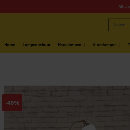
Ga
Afhale
naar
inhoud
Home
Lampenschuur
Hanglampen
Vloerlampen
-46%