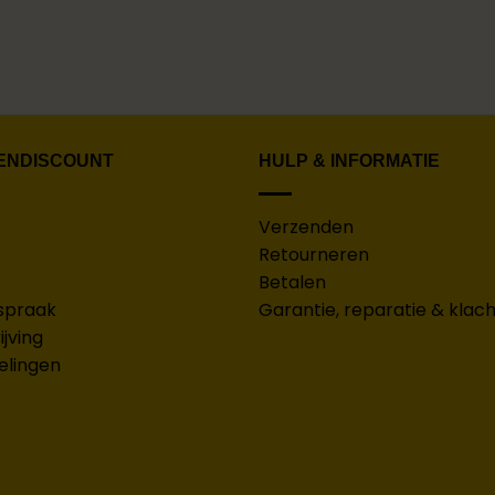
ENDISCOUNT
HULP & INFORMATIE
Verzenden
Retourneren
Betalen
spraak
Garantie, reparatie & klac
jving
elingen