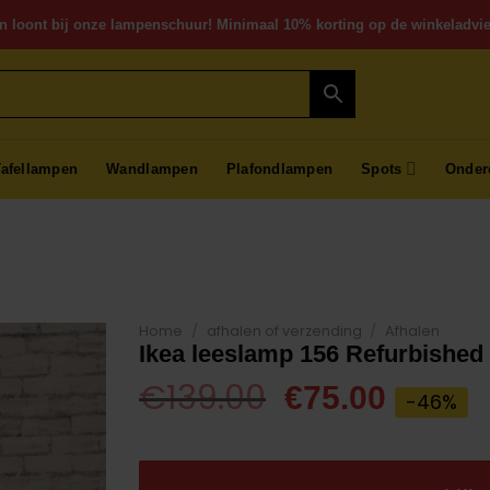
n loont bij onze lampenschuur! Minimaal 10% korting op de winkeladvie
Tafellampen
Wandlampen
Plafondlampen
Spots
Onder
Home
/
afhalen of verzending
/
Afhalen
Ikea leeslamp 156 Refurbished
Oorspronkeli
Huidi
€
139.00
€
75.00
-46%
prijs
prijs
was:
is: