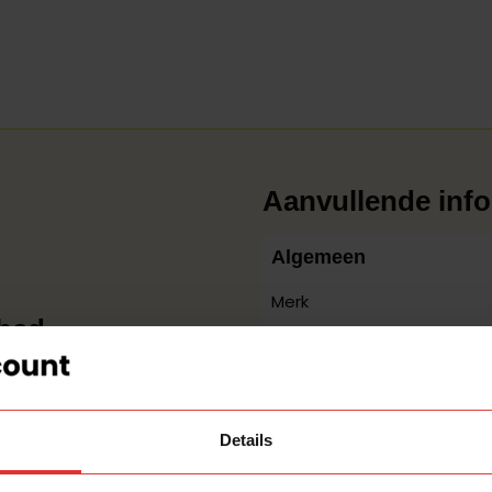
Aanvullende info
Algemeen
Merk
shed
Over de lamp
mdat onze Refurbished
) hebben we deze
een
Type lamp
6. De lamp past met zijn
Details
Conditie
ea is uitgevoerd met E27-
 heeft 1 lichtpunt(en).
Eigenschap