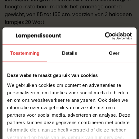
hoogte instelbaar middels het prachtige contra
gewicht, van 115 tot 155 cm. Voorzien van 3 halogeen
lampjes 20 Watt.
De afmetingen van deze lamp zijn:
Lengte: 74 cm
Toestemming
Details
Over
Breedte: 15 cm
Hoogte: 155 cm
Deze website maakt gebruik van cookies
REFURBISHED LAMPEN
We gebruiken cookies om content en advertenties te
personaliseren, om functies voor social media te bieden
Mooie design lampen verdienen een tweede huis!
en om ons websiteverkeer te analyseren. Ook delen we
Deze design topper is door ons opgekocht en
informatie over uw gebruik van onze site met onze
volledig nagekeken. Een Hobby/Passie waaruit onze
partners voor social media, adverteren en analyse. Deze
lampenschuur ooit is ontstaan.
partners kunnen deze gegevens combineren met andere
informatie die u aan ze heeft verstrekt of die ze hebben
LIEFDE voor licht en design!
verzameld op basis van uw gebruik van hun services.