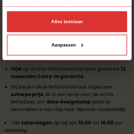
Deze mooie hanglamp van Ilfari hebben wij
staan/liggen/hangen in onze
Lampenschuur
.
Alles toestaan
Deze mooie hanglamp hebben wij technische
volledig gecontroleerd
100% GOED!!!
Uitsluitend op
basis van
AFHALEN
!!
Aanpassen
Onze service
OOK
op al onze Refurbished lampen geven we
12
maanden Carry-in garantie.
Wij bieden deze Refurbished aan tegen een
scherpe prijs
, dit is een lamp voor de echte
liefhebber, om
deze designlamp
goed te
beoordelen is een ritje naar Nijbroek noodzakelijk.
Alle
zaterdagen
zijn wij van
10.00
tot
16.00
uur
aanwezig.