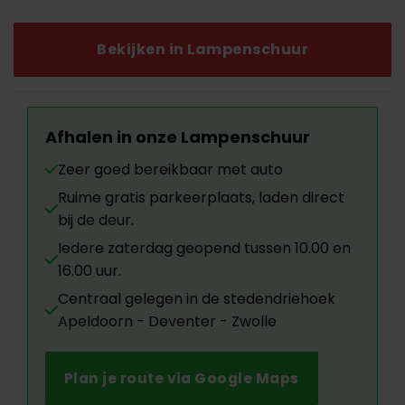
was:
is:
€2,225.00.
€795.00.
Bekijken in Lampenschuur
Afhalen in onze Lampenschuur
Zeer goed bereikbaar met auto
Ruime gratis parkeerplaats, laden direct
bij de deur.
Iedere zaterdag geopend tussen 10.00 en
16.00 uur.
Centraal gelegen in de stedendriehoek
Apeldoorn - Deventer - Zwolle
Plan je route via Google Maps