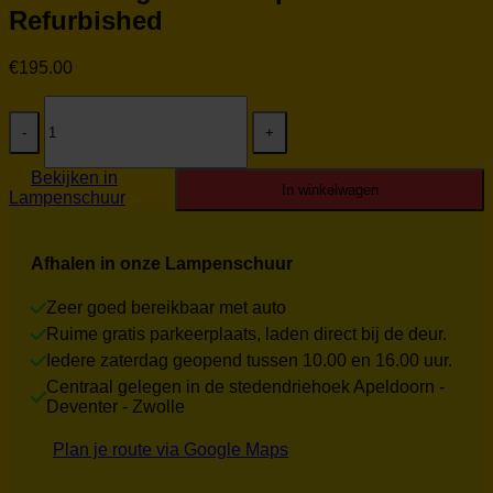
Refurbished
€
195.00
Lumi
Design
tafellamp
099
Bekijken in
Refurbished
In winkelwagen
Lampenschuur
aantal
Afhalen in onze Lampenschuur
Zeer goed bereikbaar met auto
Ruime gratis parkeerplaats, laden direct bij de deur.
Iedere zaterdag geopend tussen 10.00 en 16.00 uur.
Centraal gelegen in de stedendriehoek Apeldoorn -
Deventer - Zwolle
Plan je route via Google Maps