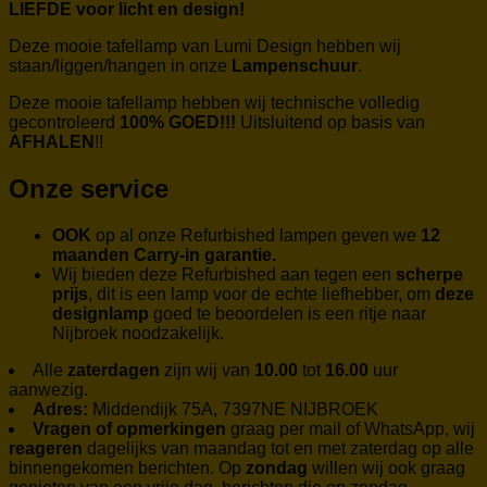
LIEFDE voor licht en design!
Deze mooie tafellamp van Lumi Design hebben wij
staan/liggen/hangen in onze
Lampenschuur
.
Deze mooie tafellamp hebben wij technische volledig
gecontroleerd
100% GOED!!!
Uitsluitend op basis van
AFHALEN
!!
Onze service
OOK
op al onze Refurbished lampen geven we
12
maanden Carry-in garantie.
Wij bieden deze Refurbished aan tegen een
scherpe
prijs
, dit is een lamp voor de echte liefhebber, om
deze
designlamp
goed te beoordelen is een ritje naar
Nijbroek noodzakelijk.
Alle
zaterdagen
zijn wij van
10.00
tot
16.00
uur
aanwezig.
Adres:
Middendijk 75A, 7397NE NIJBROEK
Vragen of opmerkingen
graag per mail of WhatsApp, wij
reageren
dagelijks van maandag tot en met zaterdag op alle
binnengekomen berichten. Op
zondag
willen wij ook graag