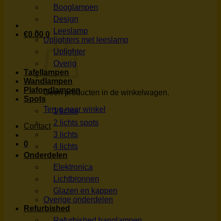
Booglampen
Design
Leeslamp
€
0.00
0
Uplighters met leeslamp
Uplighter
Overig
Tafellampen
Wandlampen
Plafondlampen
Geen producten in de winkelwagen.
Spots
Terug naar winkel
1 lichts
2 lichts spots
Contact
3 lichts
0
4 lichts
Onderdelen
Elektronica
Lichtbronnen
Glazen en kappen
Overige onderdelen
Refurbished
Refurbished hanglampen