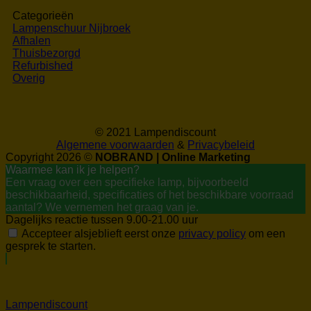
Categorieën
Lampenschuur Nijbroek
Afhalen
Thuisbezorgd
Refurbished
Overig
© 2021 Lampendiscount
Algemene voorwaarden
&
Privacybeleid
Copyright 2026 ©
NOBRAND | Online Marketing
Waarmee kan ik je helpen?
Een vraag over een specifieke lamp, bijvoorbeeld
beschikbaarheid, specificaties of het beschikbare voorraad
aantal? We vernemen het graag van je.
Dagelijks reactie tussen 9.00-21.00 uur
Accepteer alsjeblieft eerst onze
privacy policy
om een
gesprek te starten.
Lampendiscount