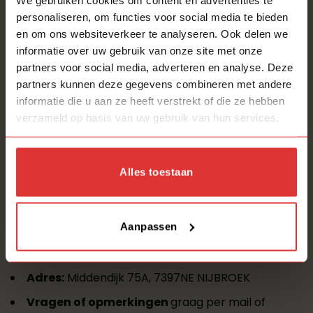
hebben, denk hierbij aan een klein krasje of deukje.
personaliseren, om functies voor social media te bieden
Hierop is dan ook onze Lampendiscountprijs
en om ons websiteverkeer te analyseren. Ook delen we
gebaseerd.
informatie over uw gebruik van onze site met onze
partners voor social media, adverteren en analyse. Deze
2dekansjes zijn ook wel bekend onder internet
partners kunnen deze gegevens combineren met andere
retouren, deze internetrteouten kopen wij op,
informatie die u aan ze heeft verstrekt of die ze hebben
maken deze weer verkoopklaar en bieden wij
verzameld op basis van uw gebruik van hun services.
weer opnieuw aan.
Wij bieden deze producten aan tegen een
zeer
sterk gereduceerde prijs
, zodat onze verkoop
Alles toestaan
als
discounter
zich specifiek richt op het afhalen
bij onze lampenschuur in Nijbroek.
Aanpassen
Alle
zaterdagen
zijn wij van
10.00
tot
16.00
uur
aanwezig.
Adres:
Middendijk 75A, 7397NE NIJBROEK
Vragen of opmerkingen
graag per mail of