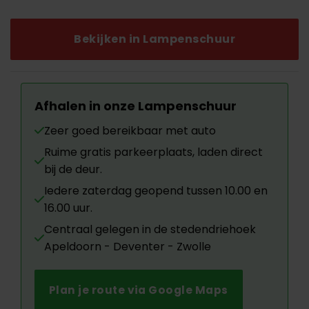
was:
is:
€79.95.
€30.00.
Bekijken in Lampenschuur
Afhalen in onze Lampenschuur
Zeer goed bereikbaar met auto
Ruime gratis parkeerplaats, laden direct
bij de deur.
Iedere zaterdag geopend tussen 10.00 en
16.00 uur.
Centraal gelegen in de stedendriehoek
Apeldoorn - Deventer - Zwolle
Plan je route via Google Maps