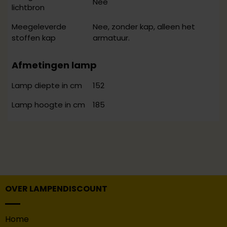
Nee
lichtbron
Nee, zonder kap, alleen het
Meegeleverde
armatuur.
stoffen kap
Afmetingen lamp
152
Lamp diepte in cm
185
Lamp hoogte in cm
OVER LAMPENDISCOUNT
Home