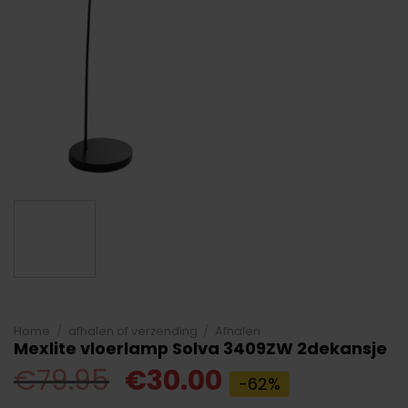
Home
/
afhalen of verzending
/
Afhalen
Mexlite vloerlamp Solva 3409ZW 2dekansje
Oorspronkelijke
Huidige
€
79.95
€
30.00
-62%
prijs
prijs