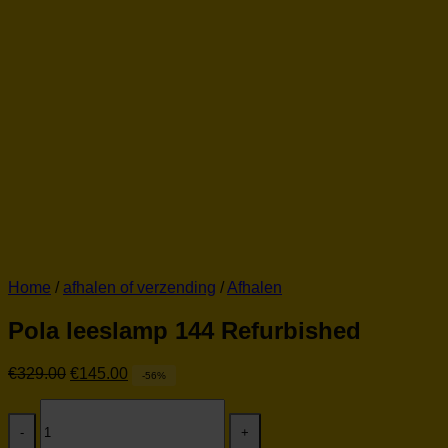
Home
/
afhalen of verzending
/
Afhalen
Pola leeslamp 144 Refurbished
Oorspronkelijke
Huidige
€
329.00
€
145.00
-56%
prijs
prijs
Pola
was:
is:
leeslamp
€329.00.
€145.00.
144