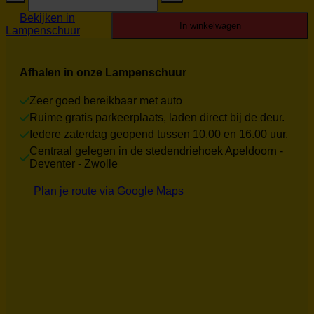
Refurbished
Bekijken in
aantal
In winkelwagen
Lampenschuur
Afhalen in onze Lampenschuur
Zeer goed bereikbaar met auto
Ruime gratis parkeerplaats, laden direct bij de deur.
Iedere zaterdag geopend tussen 10.00 en 16.00 uur.
Centraal gelegen in de stedendriehoek Apeldoorn -
Deventer - Zwolle
Plan je route via Google Maps