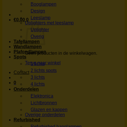
Booglampen
Design
Leeslamp
€
0.00
0
Uplighters met leeslamp
Uplighter
Overig
Tafellampen
Wandlampen
Plafondlampen
Geen producten in de winkelwagen.
Spots
Terug naar winkel
1 lichts
2 lichts spots
Contact
3 lichts
0
4 lichts
Onderdelen
Elektronica
Lichtbronnen
Glazen en kappen
Overige onderdelen
Refurbished
Refurbished hanglampen