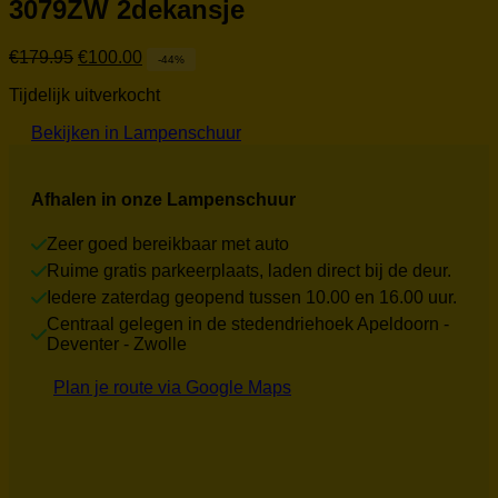
3079ZW 2dekansje
Oorspronkelijke
Huidige
€
179.95
€
100.00
-44%
prijs
prijs
Tijdelijk uitverkocht
was:
is:
€179.95.
€100.00.
Bekijken in Lampenschuur
Afhalen in onze Lampenschuur
Zeer goed bereikbaar met auto
Ruime gratis parkeerplaats, laden direct bij de deur.
Iedere zaterdag geopend tussen 10.00 en 16.00 uur.
Centraal gelegen in de stedendriehoek Apeldoorn -
Deventer - Zwolle
Plan je route via Google Maps