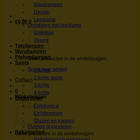
Booglampen
Design
Leeslamp
€
0.00
0
Uplighters met leeslamp
Uplighter
Overig
Tafellampen
Wandlampen
Plafondlampen
Geen producten in de winkelwagen.
Spots
Terug naar winkel
1 lichts
2 lichts spots
Contact
3 lichts
0
4 lichts
Winkelwagen
Onderdelen
Elektronica
Lichtbronnen
Glazen en kappen
Overige onderdelen
Refurbished
Geen producten in de winkelwagen.
Refurbished hanglampen