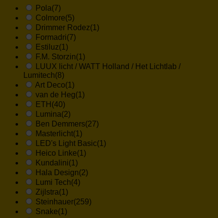
Pola
(7)
Colmore
(5)
Drimmer Rodez
(1)
Formadri
(7)
Estiluz
(1)
F.M. Storzin
(1)
LUUX licht / WATT Holland / Het Lichtlab /
Lumitech
(8)
Art Deco
(1)
van de Heg
(1)
ETH
(40)
Lumina
(2)
Ben Demmers
(27)
Masterlicht
(1)
LED's Light Basic
(1)
Heico Linke
(1)
Kundalini
(1)
Hala Design
(2)
Lumi Tech
(4)
Zijlstra
(1)
Steinhauer
(259)
Snake
(1)