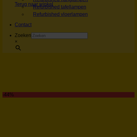
Terug naar winkel
Refurbished tafellampen
Refurbished vloerlampen
Contact
Zoeken
×
-44%