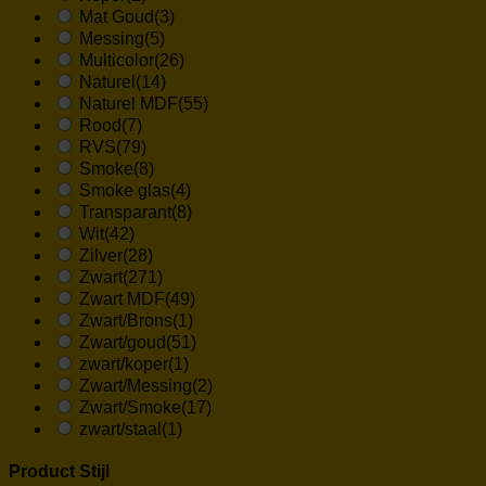
Mat Goud
(3)
Messing
(5)
Multicolor
(26)
Naturel
(14)
Naturel MDF
(55)
Rood
(7)
RVS
(79)
Smoke
(8)
Smoke glas
(4)
Transparant
(8)
Wit
(42)
Zilver
(28)
Zwart
(271)
Zwart MDF
(49)
Zwart/Brons
(1)
Zwart/goud
(51)
zwart/koper
(1)
Zwart/Messing
(2)
Zwart/Smoke
(17)
zwart/staal
(1)
Product Stijl