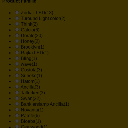
Product Familie
Zodiac LED
(13)
Turound Light color
(2)
Think
(2)
Calcio
(6)
Dorato
(20)
Honey
(2)
Brooklyn
(1)
Rajka LED
(1)
Bling
(1)
wave
(1)
Costola
(3)
Suneko
(1)
Hatom
(1)
Ancilla
(3)
Tallerken
(3)
Swan
(22)
Bankierslamp Ancilla
(1)
Novanta
(1)
Parete
(6)
Bloeba
(1)
Gearwood
(1)