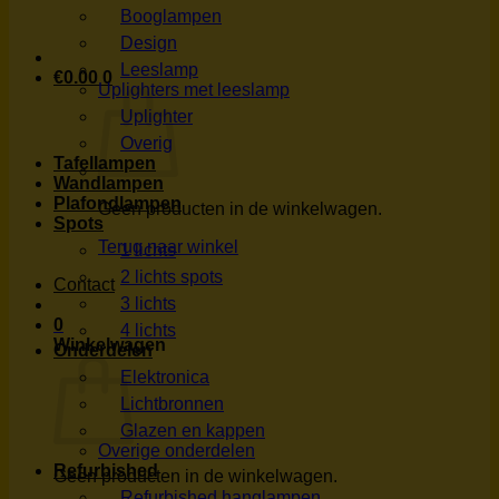
Booglampen
Design
Leeslamp
€
0.00
0
Uplighters met leeslamp
Uplighter
Overig
Tafellampen
Wandlampen
Plafondlampen
Geen producten in de winkelwagen.
Spots
Terug naar winkel
1 lichts
2 lichts spots
Contact
3 lichts
0
4 lichts
Winkelwagen
Onderdelen
Elektronica
Lichtbronnen
Glazen en kappen
Overige onderdelen
Refurbished
Geen producten in de winkelwagen.
Refurbished hanglampen