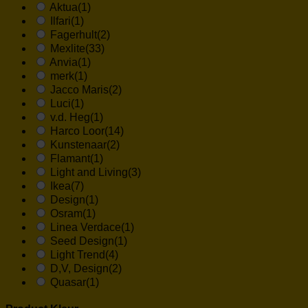
Aktua
(1)
Ilfari
(1)
Fagerhult
(2)
Mexlite
(33)
Anvia
(1)
merk
(1)
Jacco Maris
(2)
Luci
(1)
v.d. Heg
(1)
Harco Loor
(14)
Kunstenaar
(2)
Flamant
(1)
Light and Living
(3)
Ikea
(7)
Design
(1)
Osram
(1)
Linea Verdace
(1)
Seed Design
(1)
Light Trend
(4)
D,V, Design
(2)
Quasar
(1)