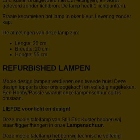
Eric Kuster is uitgevoerd met E27-fitting(en) en wordt
geleverd zonder lichtbron. De lamp heeft 1 lichtpunt(en).
Fraaie keramieken bol lamp in oker kleur. Levering zonder
kap.
De afmetingen van deze lamp zijn:
Lengte: 20 cm
Breedte: 20 cm
Hoogte: 55 cm
REFURBISHED LAMPEN
Mooie design lampen verdienen een tweede huis! Deze
design topper is door ons opgekocht en volledig nagekeken.
Een Hobby/Passie waaruit onze lampenschuur ooit is
ontstaan.
LIEFDE voor licht en design!
Deze mooie tafellamp van Stijl Eric Kuster hebben wij
staan/liggen/hangen in onze
Lampenschuur
.
Deze mooie tafellamp hebben wij technische volledig