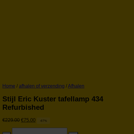
Home
/
afhalen of verzending
/
Afhalen
Stijl Eric Kuster tafellamp 434
Refurbished
Oorspronkelijke
Huidige
€
229.00
€
75.00
-67%
prijs
prijs
Stijl
was:
is: