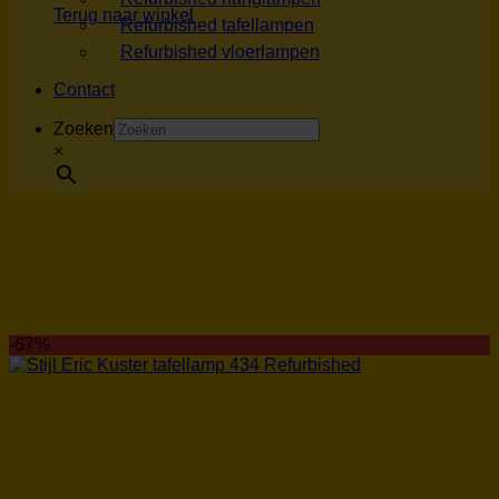
Terug naar winkel
Refurbished tafellampen
Refurbished vloerlampen
Contact
Zoeken
×
-67%