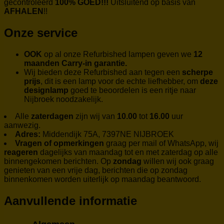
gecontroleerd
100% GOED!!!
Uitsluitend op basis van
AFHALEN
!!
Onze service
OOK
op al onze Refurbished lampen geven we
12
maanden Carry-in garantie.
Wij bieden deze Refurbished aan tegen een
scherpe
prijs
, dit is een lamp voor de echte liefhebber, om
deze
designlamp
goed te beoordelen is een ritje naar
Nijbroek noodzakelijk.
Alle
zaterdagen
zijn wij van
10.00
tot
16.00
uur
aanwezig.
Adres:
Middendijk 75A, 7397NE NIJBROEK
Vragen of opmerkingen
graag per mail of WhatsApp, wij
reageren
dagelijks van maandag tot en met zaterdag op alle
binnengekomen berichten. Op
zondag
willen wij ook graag
genieten van een vrije dag, berichten die op zondag
binnenkomen worden uiterlijk op maandag beantwoord.
Aanvullende informatie