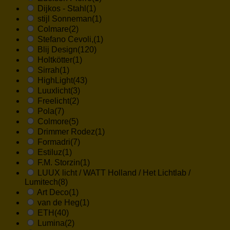
Dijkos - Stahl
(1)
stijl Sonneman
(1)
Colmare
(2)
Stefano Cevoli,
(1)
Blij Design
(120)
Holtkötter
(1)
Sirrah
(1)
HighLight
(43)
Luuxlicht
(3)
Freelicht
(2)
Pola
(7)
Colmore
(5)
Drimmer Rodez
(1)
Formadri
(7)
Estiluz
(1)
F.M. Storzin
(1)
LUUX licht / WATT Holland / Het Lichtlab /
Lumitech
(8)
Art Deco
(1)
van de Heg
(1)
ETH
(40)
Lumina
(2)