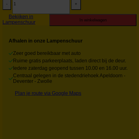
Eric
€229.00.
€75.00.
Kuster
tafellamp
Bekijken in
434
In winkelwagen
Lampenschuur
Refurbished
aantal
Afhalen in onze Lampenschuur
Zeer goed bereikbaar met auto
Ruime gratis parkeerplaats, laden direct bij de deur.
Iedere zaterdag geopend tussen 10.00 en 16.00 uur.
Centraal gelegen in de stedendriehoek Apeldoorn -
Deventer - Zwolle
Plan je route via Google Maps