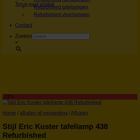
Terug naar winkel
Refurbished tafellampen
Refurbished vloerlampen
Contact
Zoeken
×
-73%
Home
/
afhalen of verzending
/
Afhalen
Stijl Eric Kuster tafellamp 438
Refurbished