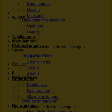
Booglampen
Design
Leeslamp
€
0.00
0
Uplighters met leeslamp
Uplighter
Overig
Tafellampen
Wandlampen
Plafondlampen
Geen producten in de winkelwagen.
Spots
Terug naar winkel
1 lichts
2 lichts spots
Contact
3 lichts
0
4 lichts
Winkelwagen
Onderdelen
Elektronica
Lichtbronnen
Glazen en kappen
Overige onderdelen
Refurbished
Geen producten in de winkelwagen.
Refurbished hanglampen