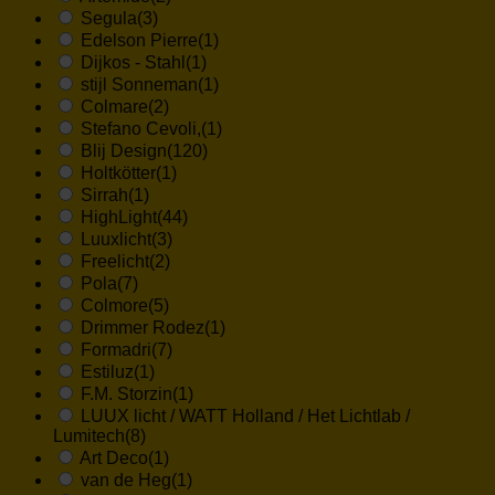
Segula
(3)
Edelson Pierre
(1)
Dijkos - Stahl
(1)
stijl Sonneman
(1)
Colmare
(2)
Stefano Cevoli,
(1)
Blij Design
(120)
Holtkötter
(1)
Sirrah
(1)
HighLight
(44)
Luuxlicht
(3)
Freelicht
(2)
Pola
(7)
Colmore
(5)
Drimmer Rodez
(1)
Formadri
(7)
Estiluz
(1)
F.M. Storzin
(1)
LUUX licht / WATT Holland / Het Lichtlab /
Lumitech
(8)
Art Deco
(1)
van de Heg
(1)