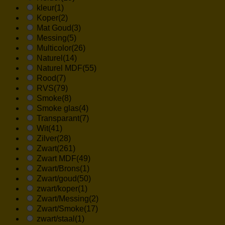
kleur
(1)
Koper
(2)
Mat Goud
(3)
Messing
(5)
Multicolor
(26)
Naturel
(14)
Naturel MDF
(55)
Rood
(7)
RVS
(79)
Smoke
(8)
Smoke glas
(4)
Transparant
(7)
Wit
(41)
Zilver
(28)
Zwart
(261)
Zwart MDF
(49)
Zwart/Brons
(1)
Zwart/goud
(50)
zwart/koper
(1)
Zwart/Messing
(2)
Zwart/Smoke
(17)
zwart/staal
(1)