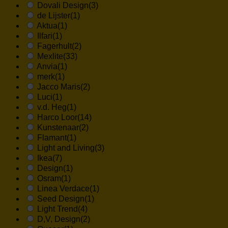
Dovali Design
(3)
de Lijster
(1)
Aktua
(1)
Ilfari
(1)
Fagerhult
(2)
Mexlite
(33)
Anvia
(1)
merk
(1)
Jacco Maris
(2)
Luci
(1)
v.d. Heg
(1)
Harco Loor
(14)
Kunstenaar
(2)
Flamant
(1)
Light and Living
(3)
Ikea
(7)
Design
(1)
Osram
(1)
Linea Verdace
(1)
Seed Design
(1)
Light Trend
(4)
D,V, Design
(2)