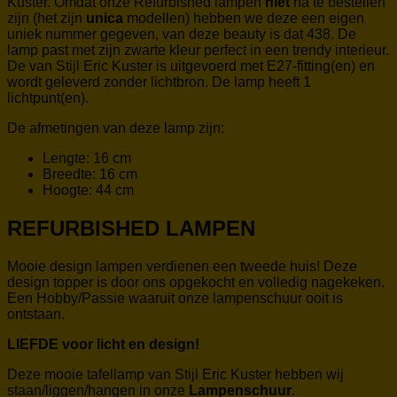
Kuster. Omdat onze Refurbished lampen
niet
na te bestellen
zijn (het zijn
unica
modellen) hebben we deze
een eigen
uniek nummer gegeven, van deze beauty is dat 438. De
lamp past met zijn zwarte kleur perfect in een trendy interieur.
De van Stijl Eric Kuster is uitgevoerd met E27-fitting(en) en
wordt geleverd zonder lichtbron. De lamp heeft 1
lichtpunt(en).
De afmetingen van deze lamp zijn:
Lengte: 16 cm
Breedte: 16 cm
Hoogte: 44 cm
REFURBISHED LAMPEN
Mooie design lampen verdienen een tweede huis! Deze
design topper is door ons opgekocht en volledig nagekeken.
Een Hobby/Passie waaruit onze lampenschuur ooit is
ontstaan.
LIEFDE voor licht en design!
Deze mooie tafellamp van Stijl Eric Kuster hebben wij
staan/liggen/hangen in onze
Lampenschuur
.