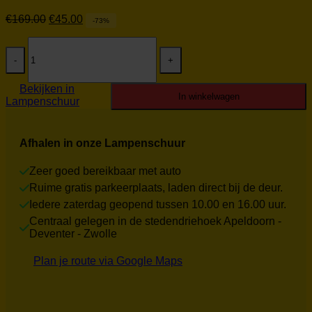
Oorspronkelijke
Huidige
€
169.00
€
45.00
-73%
prijs
prijs
Stijl
was:
is:
Eric
€169.00.
€45.00.
Kuster
tafellamp
Bekijken in
438
In winkelwagen
Lampenschuur
Refurbished
aantal
Afhalen in onze Lampenschuur
Zeer goed bereikbaar met auto
Ruime gratis parkeerplaats, laden direct bij de deur.
Iedere zaterdag geopend tussen 10.00 en 16.00 uur.
Centraal gelegen in de stedendriehoek Apeldoorn -
Deventer - Zwolle
Plan je route via Google Maps