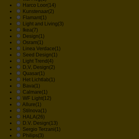
Harco Loor
(14)
Kunstenaar
(2)
Flamant
(1)
Light and Living
(3)
Ikea
(7)
Design
(1)
Osram
(1)
Linea Verdace
(1)
Seed Design
(1)
Light Trend
(4)
D,V, Design
(2)
Quasar
(1)
Het Lichtlab
(1)
Bava
(1)
Calmare
(1)
WF Light
(12)
Allure
(1)
Stilnova
(1)
HALA
(26)
D.V. Design
(13)
Sergio Terzani
(1)
Philips
(3)