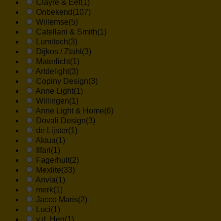
Clayre & Eef
(1)
Onbekend
(107)
Willemse
(5)
Catellani & Smith
(1)
Lumitech
(3)
Dijkos / Ztahl
(3)
Materlicht
(1)
Artdelight
(3)
Copiny Design
(3)
Anne Light
(1)
Willingen
(1)
Anne Light & Home
(6)
Dovali Design
(3)
de Lijster
(1)
Aktua
(1)
Ilfari
(1)
Fagerhult
(2)
Mexlite
(33)
Anvia
(1)
merk
(1)
Jacco Maris
(2)
Luci
(1)
v.d. Heg
(1)