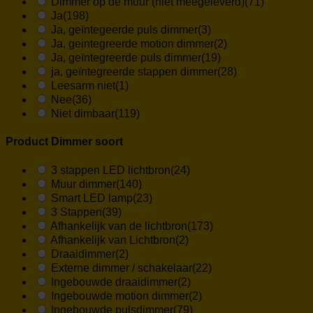
Dimmer op de muur (niet meegeleverd)
(71)
Ja
(198)
Ja, geïntegeerde puls dimmer
(3)
Ja, geintegreerde motion dimmer
(2)
Ja, geïntegreerde puls dimmer
(19)
ja, geïntegreerde stappen dimmer
(28)
Leesarm niet
(1)
Nee
(36)
Niet dimbaar
(119)
Product Dimmer soort
3 stappen LED lichtbron
(24)
Muur dimmer
(140)
Smart LED lamp
(23)
3 Stappen
(39)
Afhankelijk van de lichtbron
(173)
Afhankelijk van Lichtbron
(2)
Draaidimmer
(2)
Externe dimmer / schakelaar
(22)
Ingebouwde draaidimmer
(2)
Ingebouwde motion dimmer
(2)
Ingebouwde pulsdimmer
(79)