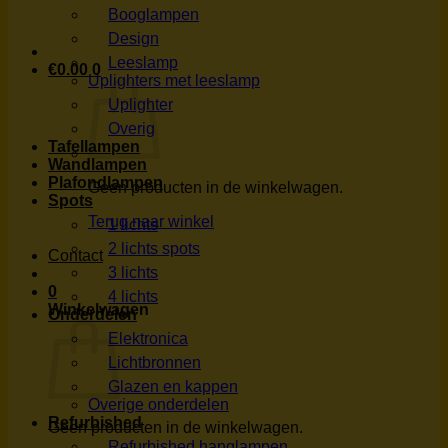
Booglampen
Design
Leeslamp
€
0.00
0
Uplighters met leeslamp
Uplighter
Overig
Tafellampen
Wandlampen
Plafondlampen
Geen producten in de winkelwagen.
Spots
Terug naar winkel
1 lichts
2 lichts spots
Contact
3 lichts
0
4 lichts
Winkelwagen
Onderdelen
Elektronica
Lichtbronnen
Glazen en kappen
Overige onderdelen
Refurbished
Geen producten in de winkelwagen.
Refurbished hanglampen