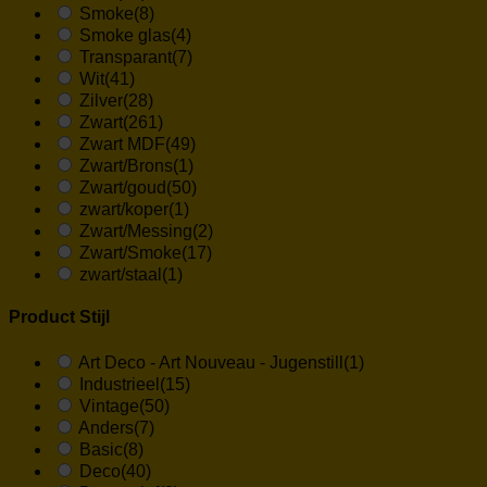
Smoke
(8)
Smoke glas
(4)
Transparant
(7)
Wit
(41)
Zilver
(28)
Zwart
(261)
Zwart MDF
(49)
Zwart/Brons
(1)
Zwart/goud
(50)
zwart/koper
(1)
Zwart/Messing
(2)
Zwart/Smoke
(17)
zwart/staal
(1)
Product Stijl
Art Deco - Art Nouveau - Jugenstill
(1)
Industrieel
(15)
Vintage
(50)
Anders
(7)
Basic
(8)
Deco
(40)