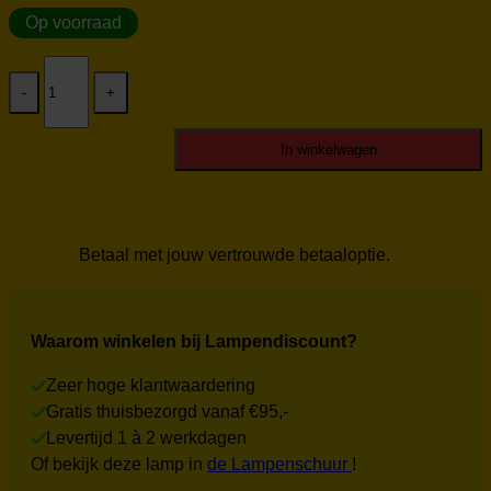
Op voorraad
Tulp
glas
S
mat
amber
In winkelwagen
aantal
Betaal met jouw vertrouwde betaaloptie.
Waarom winkelen bij Lampendiscount?
Zeer hoge klantwaardering
Gratis thuisbezorgd vanaf €95,-
Levertijd 1 à 2 werkdagen
Of bekijk deze lamp in
de Lampenschuur
!