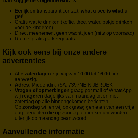
Dan krijg je de volgende extra`s
Eerlijk en transparant contact,
what u see is what u
get!
Gratis wat te drinken (koffie, thee, water, pakje drinken
voor de kinderen)
Direct meenemen, geen wachttijden (mits op voorraad)
Ruime, gratis parkeerplaats
Kijk ook eens bij onze andere
advertenties
Alle
zaterdagen
zijn wij van
10.00
tot
16.00
uur
aanwezig.
Adres:
Middendijk 75A, 7397NE NIJBROEK
Vragen of opmerkingen
graag per mail of WhatsApp,
wij
reageren
dagelijks van maandag tot en met
zaterdag op alle binnengekomen berichten.
Op
zondag
willen wij ook graag genieten van een vrije
dag, berichten die op zondag binnenkomen worden
uiterlijk op maandag beantwoord.
Aanvullende informatie