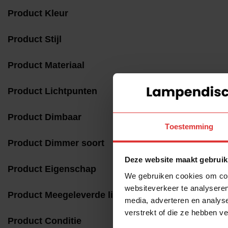
Product Kleur
Product Stijl
Product Materiaal
Product Lichtpunten
Product Dimbaar
Toestemming
Product Dimmer soort
Deze website maakt gebruik
Product Eigenschap
We gebruiken cookies om cont
websiteverkeer te analyseren
Product Meegeleverde lichtbron
media, adverteren en analys
verstrekt of die ze hebben v
Product Conditie