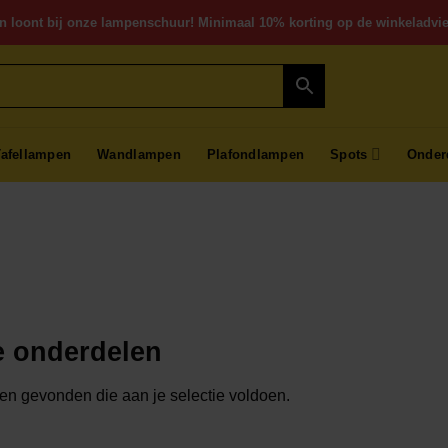
n loont bij onze lampenschuur! Minimaal 10% korting op de winkeladvie
Tafellampen
Wandlampen
Plafondlampen
Spots
Onder
e onderdelen
n gevonden die aan je selectie voldoen.