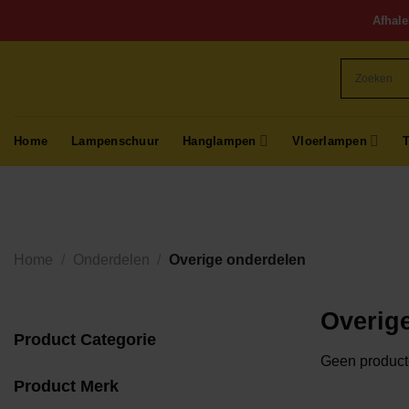
Ga
Afhale
naar
inhoud
Home
Lampenschuur
Hanglampen
Vloerlampen
Home
/
Onderdelen
/
Overige onderdelen
Overig
Product Categorie
Geen producte
Product Merk