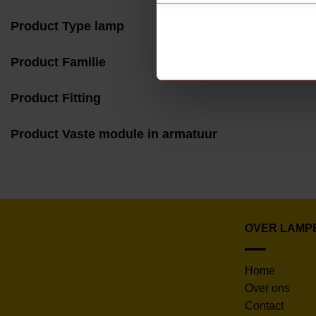
Product Type lamp
Product Familie
Product Fitting
Product Vaste module in armatuur
OVER LAMP
Home
Over ons
Contact