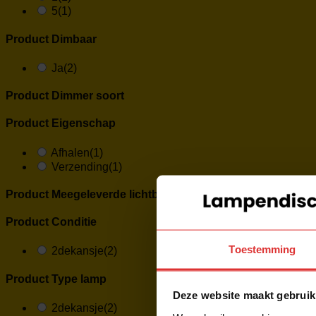
5
(1)
Product Dimbaar
Ja
(2)
Product Dimmer soort
Product Eigenschap
Afhalen
(1)
Verzending
(1)
Product Meegeleverde lichtbron
Product Conditie
Toestemming
2dekansje
(2)
Product Type lamp
Deze website maakt gebruik
2dekansje
(2)