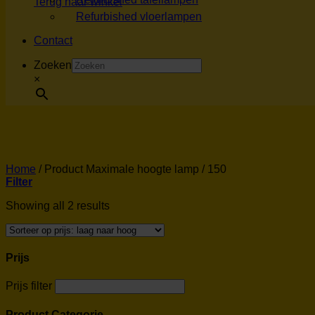
Terug naar winkel
Refurbished vloerlampen
Contact
Zoeken
×
Home
/
Product Maximale hoogte lamp
/
150
Filter
Showing all 2 results
Prijs
Prijs filter
Product Categorie