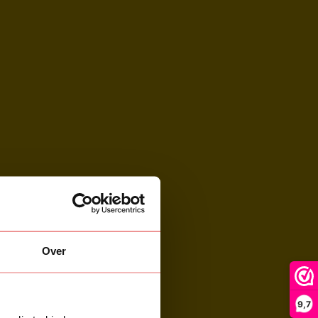
Over
9,7