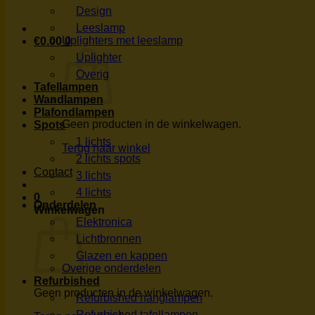
Design
Leeslamp
Uplighters met leeslamp
€
0.00
0
Uplighter
Overig
Tafellampen
Wandlampen
Plafondlampen
Geen producten in de winkelwagen.
Spots
1 lichts
Terug naar winkel
2 lichts spots
Contact
3 lichts
4 lichts
0
Onderdelen
Winkelwagen
Elektronica
Lichtbronnen
Glazen en kappen
Overige onderdelen
Refurbished
Geen producten in de winkelwagen.
Refurbished hanglampen
Refurbished tafellampen