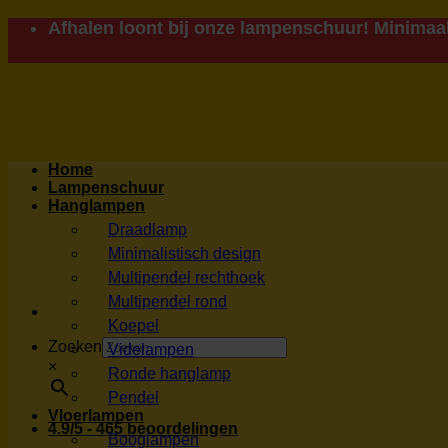
Ga
Afhalen loont bij onze lampenschuur! Minimaal
naar
inhoud
Home
Lampenschuur
Hanglampen
Draadlamp
Minimalistisch design
Multipendel rechthoek
Multipendel rond
Koepel
Zoeken
Videlampen
×
Ronde hanglamp
Pendel
Vloerlampen
4.9/5 - 465 beoordelingen
Booglampen