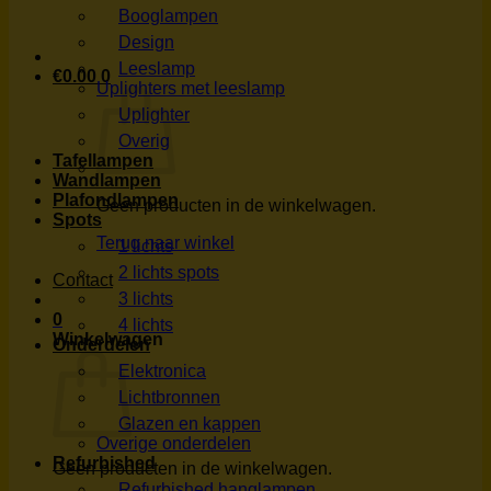
Booglampen
Design
Leeslamp
€
0.00
0
Uplighters met leeslamp
Uplighter
Overig
Tafellampen
Wandlampen
Plafondlampen
Geen producten in de winkelwagen.
Spots
Terug naar winkel
1 lichts
2 lichts spots
Contact
3 lichts
0
4 lichts
Winkelwagen
Onderdelen
Elektronica
Lichtbronnen
Glazen en kappen
Overige onderdelen
Refurbished
Geen producten in de winkelwagen.
Refurbished hanglampen