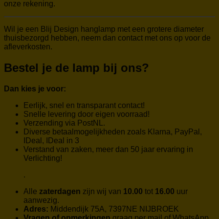
onze rekening.
Wil je een Blij Design hanglamp met een grotere diameter
thuisbezorgd hebben, neem dan contact met ons op voor de
afleverkosten.
Bestel je de lamp bij ons?
Dan kies je voor:
Eerlijk, snel en transparant contact!
Snelle levering door eigen voorraad!
Verzending via PostNL.
Diverse betaalmogelijkheden zoals Klarna, PayPal,
IDeal, IDeal in 3
Verstand van zaken, meer dan 50 jaar ervaring in
Verlichting!
.
Alle
zaterdagen
zijn wij van
10.00
tot
16.00
uur
aanwezig.
Adres:
Middendijk 75A, 7397NE NIJBROEK
Vragen of opmerkingen
graag per mail of WhatsApp,