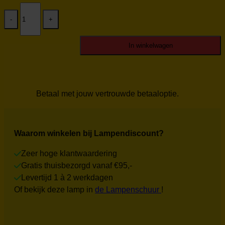
Blij
Design
hanglamp
Orb
HL-
In winkelwagen
OB-
27-
ZW
Nieuw
aantal
Betaal met jouw vertrouwde betaaloptie.
Waarom winkelen bij Lampendiscount?
Zeer hoge klantwaardering
Gratis thuisbezorgd vanaf €95,-
Levertijd 1 à 2 werkdagen
Of bekijk deze lamp in
de Lampenschuur
!