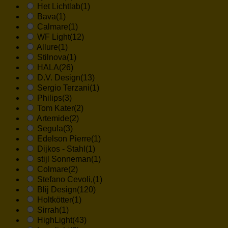
Het Lichtlab
(1)
Bava
(1)
Calmare
(1)
WF Light
(12)
Allure
(1)
Stilnova
(1)
HALA
(26)
D.V. Design
(13)
Sergio Terzani
(1)
Philips
(3)
Tom Kater
(2)
Artemide
(2)
Segula
(3)
Edelson Pierre
(1)
Dijkos - Stahl
(1)
stijl Sonneman
(1)
Colmare
(2)
Stefano Cevoli,
(1)
Blij Design
(120)
Holtkötter
(1)
Sirrah
(1)
HighLight
(43)