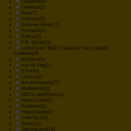
Luuxlicht
(3)
Freelicht
(2)
Pola
(7)
Colmore
(5)
Drimmer Rodez
(1)
Formadri
(7)
Estiluz
(1)
F.M. Storzin
(1)
LUUX licht / WATT Holland / Het Lichtlab /
Lumitech
(8)
Art Deco
(1)
van de Heg
(1)
ETH
(40)
Lumina
(2)
Ben Demmers
(27)
Masterlicht
(1)
LED's Light Basic
(1)
Heico Linke
(1)
Kundalini
(1)
Hala Design
(2)
Lumi Tech
(4)
Zijlstra
(1)
Steinhauer
(270)