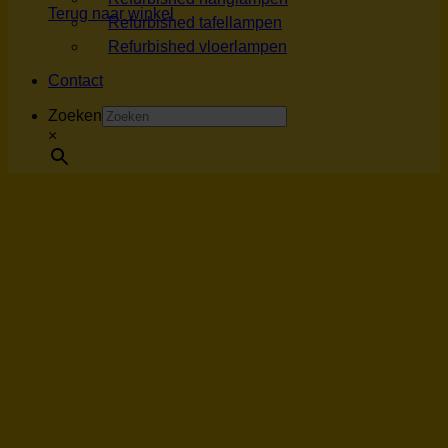
Terug naar winkel
Refurbished tafellampen
Refurbished vloerlampen
Contact
Zoeken
×