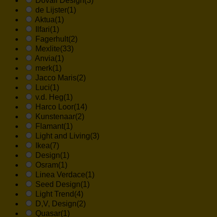
Dovali Design
(3)
de Lijster
(1)
Aktua
(1)
Ilfari
(1)
Fagerhult
(2)
Mexlite
(33)
Anvia
(1)
merk
(1)
Jacco Maris
(2)
Luci
(1)
v.d. Heg
(1)
Harco Loor
(14)
Kunstenaar
(2)
Flamant
(1)
Light and Living
(3)
Ikea
(7)
Design
(1)
Osram
(1)
Linea Verdace
(1)
Seed Design
(1)
Light Trend
(4)
D,V, Design
(2)
Quasar
(1)