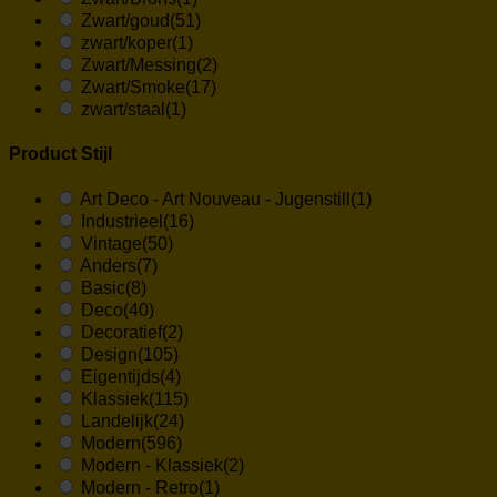
Zwart/goud
(51)
zwart/koper
(1)
Zwart/Messing
(2)
Zwart/Smoke
(17)
zwart/staal
(1)
Product Stijl
Art Deco - Art Nouveau - Jugenstill
(1)
Industrieel
(16)
Vintage
(50)
Anders
(7)
Basic
(8)
Deco
(40)
Decoratief
(2)
Design
(105)
Eigentijds
(4)
Klassiek
(115)
Landelijk
(24)
Modern
(596)
Modern - Klassiek
(2)
Modern - Retro
(1)