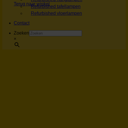
Terug naar winkel
Refurbished tafellampen
Refurbished vloerlampen
Contact
Zoeken
×