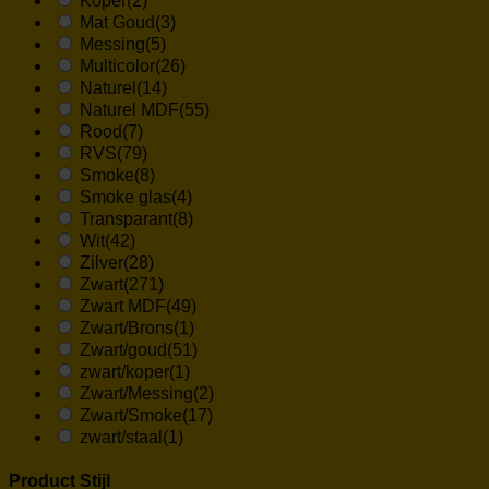
Koper
(2)
Mat Goud
(3)
Messing
(5)
Multicolor
(26)
Naturel
(14)
Naturel MDF
(55)
Rood
(7)
RVS
(79)
Smoke
(8)
Smoke glas
(4)
Transparant
(8)
Wit
(42)
Zilver
(28)
Zwart
(271)
Zwart MDF
(49)
Zwart/Brons
(1)
Zwart/goud
(51)
zwart/koper
(1)
Zwart/Messing
(2)
Zwart/Smoke
(17)
zwart/staal
(1)
Product Stijl