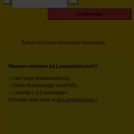
hanglamp
Vento
S-
In winkelwagen
50-
ZW
Nieuw
aantal
Betaal met jouw vertrouwde betaaloptie.
Waarom winkelen bij Lampendiscount?
Zeer hoge klantwaardering
Gratis thuisbezorgd vanaf €95,-
Levertijd 1 à 2 werkdagen
Of bekijk deze lamp in
de Lampenschuur
!