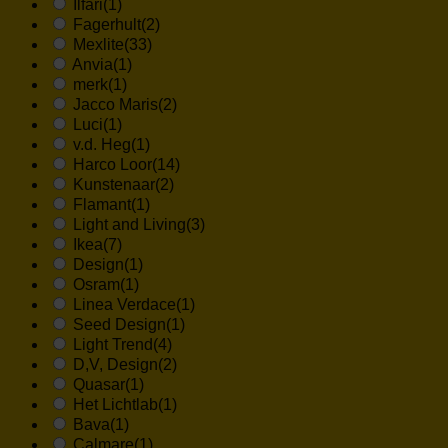
Ilfari
(1)
Fagerhult
(2)
Mexlite
(33)
Anvia
(1)
merk
(1)
Jacco Maris
(2)
Luci
(1)
v.d. Heg
(1)
Harco Loor
(14)
Kunstenaar
(2)
Flamant
(1)
Light and Living
(3)
Ikea
(7)
Design
(1)
Osram
(1)
Linea Verdace
(1)
Seed Design
(1)
Light Trend
(4)
D,V, Design
(2)
Quasar
(1)
Het Lichtlab
(1)
Bava
(1)
Calmare
(1)