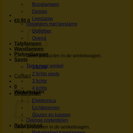
Booglampen
Design
Leeslamp
€
0.00
0
Uplighters met leeslamp
Uplighter
Overig
Tafellampen
Wandlampen
Plafondlampen
Geen producten in de winkelwagen.
Spots
Terug naar winkel
1 lichts
2 lichts spots
Contact
3 lichts
0
4 lichts
Winkelwagen
Onderdelen
Elektronica
Lichtbronnen
Glazen en kappen
Overige onderdelen
Refurbished
Geen producten in de winkelwagen.
Refurbished hanglampen