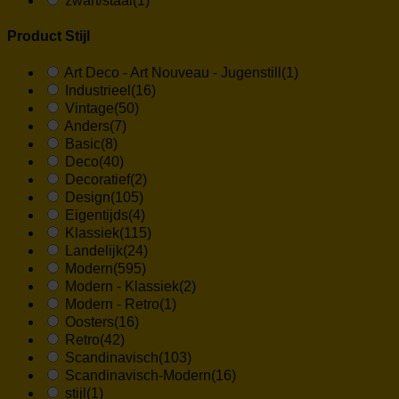
zwart/staal
(1)
Product Stijl
Art Deco - Art Nouveau - Jugenstill
(1)
Industrieel
(16)
Vintage
(50)
Anders
(7)
Basic
(8)
Deco
(40)
Decoratief
(2)
Design
(105)
Eigentijds
(4)
Klassiek
(115)
Landelijk
(24)
Modern
(595)
Modern - Klassiek
(2)
Modern - Retro
(1)
Oosters
(16)
Retro
(42)
Scandinavisch
(103)
Scandinavisch-Modern
(16)
stijl
(1)