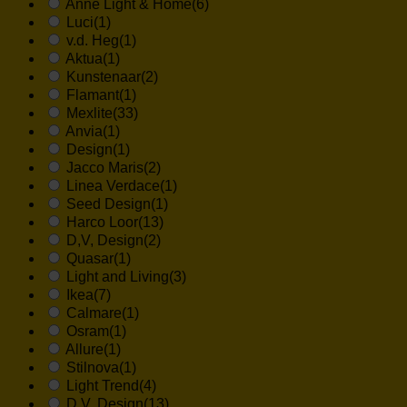
Anne Light & Home
(6)
Luci
(1)
v.d. Heg
(1)
Aktua
(1)
Kunstenaar
(2)
Flamant
(1)
Mexlite
(33)
Anvia
(1)
Design
(1)
Jacco Maris
(2)
Linea Verdace
(1)
Seed Design
(1)
Harco Loor
(13)
D,V, Design
(2)
Quasar
(1)
Light and Living
(3)
Ikea
(7)
Calmare
(1)
Osram
(1)
Allure
(1)
Stilnova
(1)
Light Trend
(4)
D.V. Design
(13)