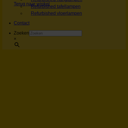
Terug naar winkel
Refurbished tafellampen
Refurbished vloerlampen
Contact
Zoeken
×