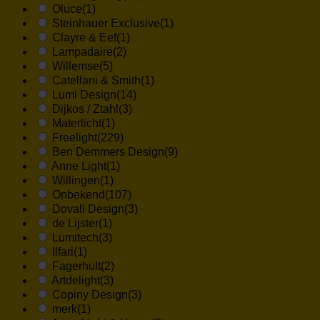
Oluce
(1)
Steinhauer Exclusive
(1)
Clayre & Eef
(1)
Lampadaire
(2)
Willemse
(5)
Catellani & Smith
(1)
Lumi Design
(14)
Dijkos / Ztahl
(3)
Materlicht
(1)
Freelight
(229)
Ben Demmers Design
(9)
Anne Light
(1)
Willingen
(1)
Onbekend
(107)
Dovali Design
(3)
de Lijster
(1)
Lumitech
(3)
Ilfari
(1)
Fagerhult
(2)
Artdelight
(3)
Copiny Design
(3)
merk
(1)