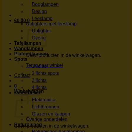
Booglampen
Design
Leeslamp
€
0.00
0
Uplighters met leeslamp
Uplighter
Overig
Tafellampen
Wandlampen
Plafondlampen
Geen producten in de winkelwagen.
Spots
Terug naar winkel
1 lichts
2 lichts spots
Contact
3 lichts
0
4 lichts
Winkelwagen
Onderdelen
Elektronica
Lichtbronnen
Glazen en kappen
Overige onderdelen
Refurbished
Geen producten in de winkelwagen.
Refurbished hanglampen