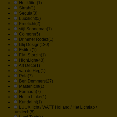
Holtkötter
(1)
Sirrah
(1)
Segula
(3)
Luuxlicht
(3)
Freelicht
(2)
stijl Sonneman
(1)
Colmore
(5)
Drimmer Rodez
(1)
Blij Design
(120)
Estiluz
(1)
F.M. Storzin
(1)
HighLight
(43)
Art Deco
(1)
van de Heg
(1)
Pola
(7)
Ben Demmers
(27)
Masterlicht
(1)
Formadri
(7)
Heico Linke
(1)
Kundalini
(1)
LUUX licht / WATT Holland / Het Lichtlab /
Lumitech
(8)