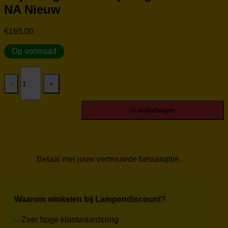
NA Nieuw
€
165.00
Op voorraad
Blij
Design
tafellamp
Edge
TL-
In winkelwagen
EE-
36-
NA
Nieuw
aantal
Betaal met jouw vertrouwde betaaloptie.
Waarom winkelen bij Lampendiscount?
Zeer hoge klantwaardering