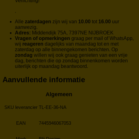
Verlichting!
.
Alle
zaterdagen
zijn wij van
10.00
tot
16.00
uur
aanwezig.
Adres:
Middendijk 75A, 7397NE NIJBROEK
Vragen of opmerkingen
graag per mail of WhatsApp,
wij
reageren
dagelijks van maandag tot en met
zaterdag op alle binnengekomen berichten. Op
zondag
willen wij ook graag genieten van een vrije
dag, berichten die op zondag binnenkomen worden
uiterlijk op maandag beantwoord.
Aanvullende informatie
Algemeen
SKU leverancier
TL-EE-36-NA
EAN
7445946067053
Merk
Blij Design