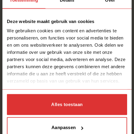
Alle
zaterdagen
zijn wij van
10.00
tot
16.00
uur
aanwezig.
Deze website maakt gebruik van cookies
Adres:
Middendijk 75A, 7397NE NIJBROEK
We gebruiken cookies om content en advertenties te
Vragen of opmerkingen
graag per mail of
personaliseren, om functies voor social media te bieden
WhatsApp, wij
reageren
dagelijks van maandag tot
en om ons websiteverkeer te analyseren. Ook delen we
en met zaterdag op alle binnengekomen berichten.
informatie over uw gebruik van onze site met onze
Op
zondag
willen wij ook graag genieten van een
partners voor social media, adverteren en analyse. Deze
vrije dag, berichten die op zondag binnenkomen
partners kunnen deze gegevens combineren met andere
informatie die u aan ze heeft verstrekt of die ze hebben
worden uiterlijk op maandag beantwoord.
verzameld op basis van uw gebruik van hun services.
Aanvullende informatie
Alles toestaan
Algemeen
8721042931276
EAN
Aanpassen
Blij Design
Merk