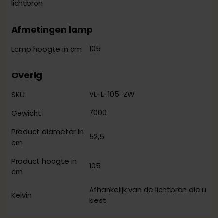
lichtbron
Afmetingen lamp
105
Lamp hoogte in cm
Overig
VL-L-105-ZW
SKU
7000
Gewicht
Product diameter in
52,5
cm
Product hoogte in
105
cm
Afhankelijk van de lichtbron die u
Kelvin
kiest