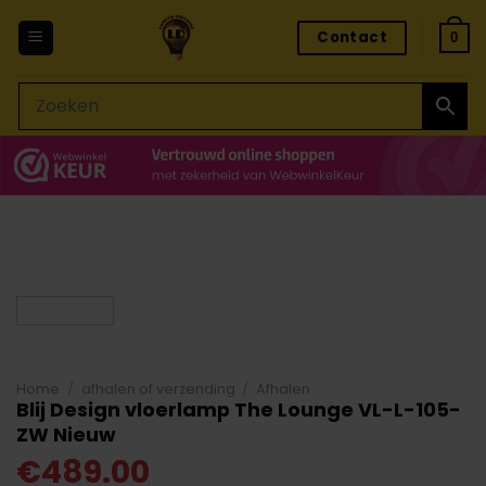
Ga
Contact
naar
0
inhoud
Home
/
afhalen of verzending
/
Afhalen
Blij Design vloerlamp The Lounge VL-L-105-
ZW Nieuw
€
489.00