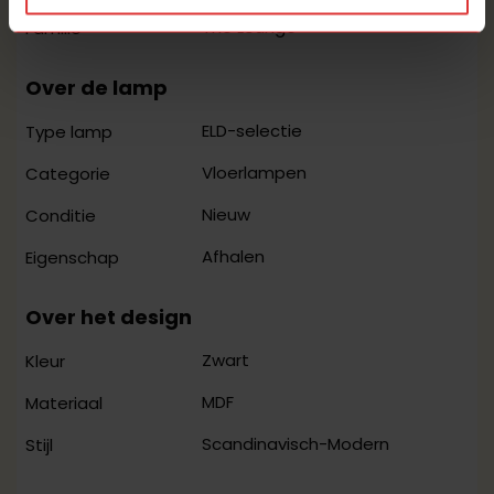
The Lounge
Familie
Over de lamp
ELD-selectie
Type lamp
Vloerlampen
Categorie
Nieuw
Conditie
Afhalen
Eigenschap
Over het design
Zwart
Kleur
MDF
Materiaal
Scandinavisch-Modern
Stijl