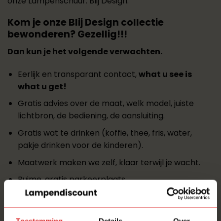
onze Lampenschuur. Blij Design.
Kom je onze Blij Design collectie
bewonderen? Gezellig!!!
Dan kun je het volgende verwachten.
Eerlijk en transparant contact,
what u see is
what u get!
Gratis advies over de maat, welk model, juiste
lichtbron, de bediening, de aansluiting.
Gratis wat te drinken (koffie, thee, fris, water,
pakje drinken voor de kinderen).
Maatwerk maken we zelf, klaar terwijl je wacht.
Ruime, gratis parkeerplaats
Laden en lossen direct voor de deur.
Wij leggen de lamp(en) even goed in de auto.
Toestemming
Details
Over