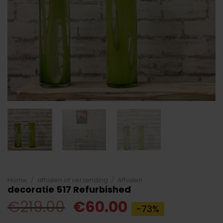
Home
/
afhalen of verzending
/
Afhalen
decoratie 517 Refurbished
Oorspronkelijke
Huidige
€
219.00
€
60.00
-73%
prijs
prijs