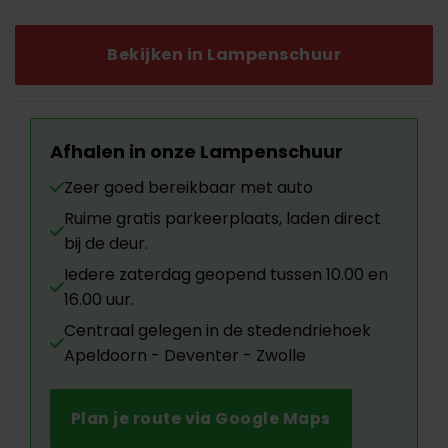
was:
is:
€219.00.
€60.00.
Bekijken in Lampenschuur
Afhalen in onze Lampenschuur
Zeer goed bereikbaar met auto
Ruime gratis parkeerplaats, laden direct
bij de deur.
Iedere zaterdag geopend tussen 10.00 en
16.00 uur.
Centraal gelegen in de stedendriehoek
Apeldoorn - Deventer - Zwolle
Plan je route via Google Maps