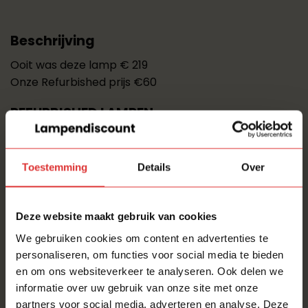
Beschrijving
Ooit was deze lamp € 219
Onze Refurbished prijs €60
REFURBISHED LAMPEN
Mooie design lampen verdienen een tweede huis!
Deze design topper is door ons opgekocht en
Toestemming
Details
Over
volledig nagekeken. Een Hobby/Passie waaruit onze
lampenschuur ooit is ontstaan.
Deze website maakt gebruik van cookies
LIEFDE voor licht en design!
We gebruiken cookies om content en advertenties te
Deze mooie van hebben wij staan/liggen/hangen in
personaliseren, om functies voor social media te bieden
onze
Lampenschuur
.
en om ons websiteverkeer te analyseren. Ook delen we
informatie over uw gebruik van onze site met onze
Deze mooie hebben wij technische volledig
partners voor social media, adverteren en analyse. Deze