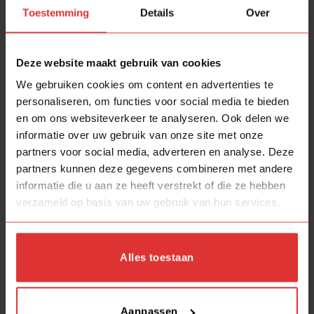
Toestemming
Details
Over
Eigen werkplaats voor reparaties, maatwerk en
aanpassingen.
Goed bereikbaar met ruime, gratis parkeerplaats.
Deze website maakt gebruik van cookies
Laden en lossen direct voor de deur.
We gebruiken cookies om content en advertenties te
personaliseren, om functies voor social media te bieden
Alle
zijn wij van
tot
uur
zaterdagen
10.00
16.00
en om ons websiteverkeer te analyseren. Ook delen we
aanwezig.
informatie over uw gebruik van onze site met onze
partners voor social media, adverteren en analyse. Deze
Middendijk 75A, 7397NE NIJBROEK
Adres:
partners kunnen deze gegevens combineren met andere
graag per mail of
Vragen of opmerkingen
informatie die u aan ze heeft verstrekt of die ze hebben
WhatsApp, wij
dagelijks van maandag tot en
reageren
verzameld op basis van uw gebruik van hun services.
met zaterdag op alle binnengekomen berichten. Op
willen wij ook graag genieten van een vrije
zondag
dag, berichten die op zondag binnenkomen worden
Alles toestaan
uiterlijk op maandag beantwoord.
Aanvullende informatie
Aanpassen