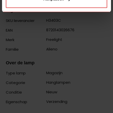
Algemeen
H3403C
SKU leverancier
8720143026676
EAN
Freelight
Merk
Alieno
Familie
Over de lamp
Magazijn
Type lamp
Hanglampen
Categorie
Nieuw
Conditie
Verzending
Eigenschap