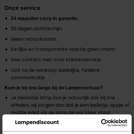
Onze service
24 maanden carry-in garantie.
30 dagen zichttermijn.
Geen retourkosten.
Eerlijke en transparante reactie geen onzin!!
Snel contact met onze klantenservice.
Ook na de aankoop duidelijke, heldere
communicatie.
Kom je bij ons langs bij de Lampenschuur?
Je bestelde lamp kun je natuurlijk ook bij ons
afhalen, wij zorgen dan dat je een belletje, appje of
mailtje krijgt als de lamp bij ons klaar staat.
Altijd minimaal 10%korting* bij afhalen. *(t.o.v.
winkeladviesprijs)