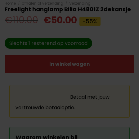
Home
/
afhalen of verzending
/
Verzending
Freelight hanglamp Bilia H4801Z 2dekansje
Oorspronkelijke
Huidige
€
110.00
€
50.00
-55%
prijs
prijs
was:
is:
Slechts 1 resterend op voorraad
€110.00.
€50.00.
In winkelwagen
Betaal met jouw
vertrouwde betaaloptie.
Waarom winkelen bij