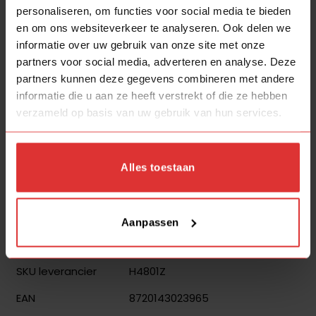
personaliseren, om functies voor social media te bieden
Alle
zaterdagen
zijn wij van
10.00
tot
16.00
uur
en om ons websiteverkeer te analyseren. Ook delen we
aanwezig.
informatie over uw gebruik van onze site met onze
Adres:
Middendijk 75A, 7397NE NIJBROEK
partners voor social media, adverteren en analyse. Deze
Vragen of opmerkingen
graag per mail of
partners kunnen deze gegevens combineren met andere
informatie die u aan ze heeft verstrekt of die ze hebben
WhatsApp, wij
reageren
dagelijks van maandag tot
verzameld op basis van uw gebruik van hun services.
en met zaterdag op alle binnengekomen berichten.
Op
zondag
willen wij ook graag genieten van een
vrije dag, berichten die op zondag binnenkomen
worden uiterlijk op maandag beantwoord.
Alles toestaan
Aanvullende informatie
Aanpassen
Algemeen
H4801Z
SKU leverancier
8720143023965
EAN