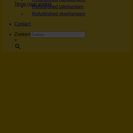
Terug naar winkel
Refurbished tafellampen
Refurbished vloerlampen
Contact
Zoeken
×