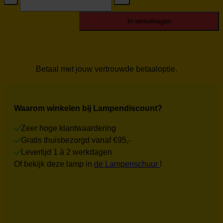
Oro
H1040G
Nieuw
In winkelwagen
aantal
Betaal met jouw vertrouwde betaaloptie.
Waarom winkelen bij Lampendiscount?
Zeer hoge klantwaardering
Gratis thuisbezorgd vanaf €95,-
Levertijd 1 à 2 werkdagen
Of bekijk deze lamp in
de Lampenschuur
!