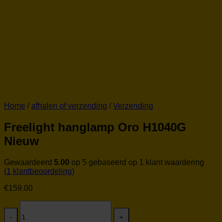
Home
/
afhalen of verzending
/
Verzending
Freelight hanglamp Oro H1040G
Nieuw
Gewaardeerd
5.00
op 5 gebaseerd op
1
klant waardering
(
1
klantbeoordeling)
€
159.00
Freelight
hanglamp