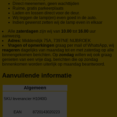
Direct meenemen, geen wachttijden
Ruime, gratis parkeerplaats
Laden en lossen direct voor de deur.
Wij leggen de lamp(en) even goed in de auto.
Indien gewenst zetten wij de lamp even in elkaar
Alle
zaterdagen
zijn wij van
10.00
tot
16.00
uur
aanwezig.
Adres:
Middendijk 75A, 7397NE NIJBROEK
Vragen of opmerkingen
graag per mail of WhatsApp, wij
reageren
dagelijks van maandag tot en met zaterdag op alle
binnengekomen berichten. Op
zondag
willen wij ook graag
genieten van een vrije dag, berichten die op zondag
binnenkomen worden uiterlijk op maandag beantwoord.
Aanvullende informatie
Algemeen
SKU leverancier
H1040G
EAN
8720143020223