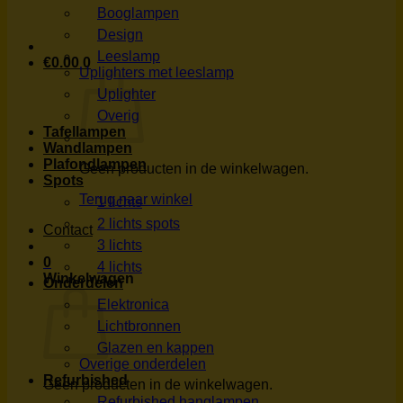
Booglampen
Design
Leeslamp
€
0.00
0
Uplighters met leeslamp
Uplighter
Overig
Tafellampen
Wandlampen
Plafondlampen
Geen producten in de winkelwagen.
Spots
Terug naar winkel
1 lichts
2 lichts spots
Contact
3 lichts
0
4 lichts
Winkelwagen
Onderdelen
Elektronica
Lichtbronnen
Glazen en kappen
Overige onderdelen
Refurbished
Geen producten in de winkelwagen.
Refurbished hanglampen