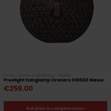
Home
/
afhalen of verzending
/
Afhalen
Freelight hanglamp Oronero H1050Z Nieuw
€
259.00
Bekijken in Lampenschuur