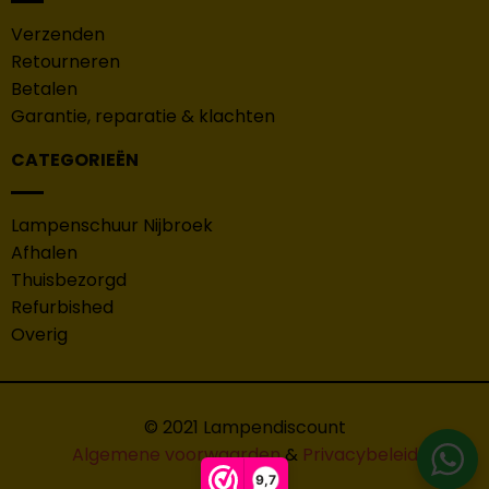
Verzenden
Retourneren
Betalen
Garantie, reparatie & klachten
CATEGORIEËN
Lampenschuur Nijbroek
Afhalen
Thuisbezorgd
Refurbished
Overig
© 2021 Lampendiscount
Algemene voorwaarden
&
Privacybeleid
9,7