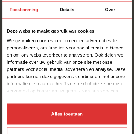
hanglamp nooit te veel! Afhalen bij onze
Toestemming
Details
Over
Lampenschuur wordt beloond met minimaal 10%
korting op de winkeladviesprijs.
AFHAALKORTING
Nergens voordeliger!!
Deze website maakt gebruik van cookies
We gebruiken cookies om content en advertenties te
Onze service
personaliseren, om functies voor social media te bieden
24 maanden Carry-in garantie
op een juiste
en om ons websiteverkeer te analyseren. Ook delen we
werking.
informatie over uw gebruik van onze site met onze
partners voor social media, adverteren en analyse. Deze
Hebben wij
in onze lampenschuur
en kan direct
partners kunnen deze gegevens combineren met andere
worden meegenomen.
informatie die u aan ze heeft verstrekt of die ze hebben
Minimaal 10% korting* bij afhalen!!! *t.o.v. de
verzameld op basis van uw gebruik van hun services.
winkeladviesprijs
Gratis wat te drinken (koffie, thee, water, pakje
drinken voor de kinderen)
Alles toestaan
Direct meenemen, geen wachttijden