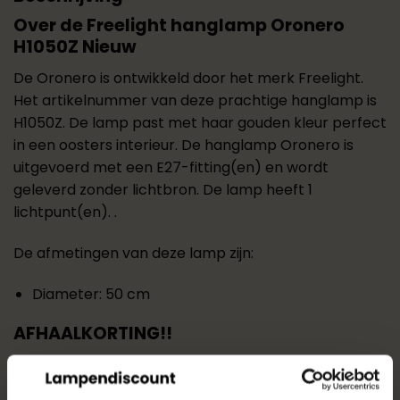
Over de Freelight hanglamp Oronero
H1050Z Nieuw
De Oronero is ontwikkeld door het merk Freelight.
Het artikelnummer van deze prachtige hanglamp is
H1050Z. De lamp past met haar gouden kleur perfect
in een oosters interieur. De hanglamp Oronero is
uitgevoerd met een E27-fitting(en) en wordt
geleverd zonder lichtbron. De lamp heeft 1
lichtpunt(en). .
De afmetingen van deze lamp zijn:
Diameter: 50 cm
AFHAALKORTING!!
Deze mooie hanglamp van Freelight hebben wij in
onze
Lampenschuur
. Bij ons betaal je voor deze