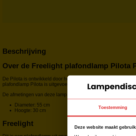
Beschrijving
Over de Freelight plafondlamp Pilota
De Pilota is ontwikkeld door het merk Freelight. Het artikeln
plafondlamp Pilota is uitgevoerd met een Geïntegreerde LED-fit
De afmetingen van deze lamp zijn:
Diameter: 55 cm
Toestemming
Hoogte: 30 cm
Freelight
Deze website maakt gebruik