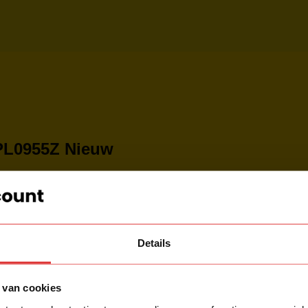
 PL0955Z Nieuw
ummer van deze prachtige plafondlamp is PL0955Z. De lamp past 
ting(en) en wordt geleverd met lichtbron. De lamp heeft 2 lichtp
Details
 van cookies