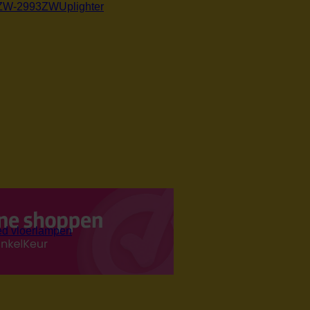
Uplighter
ed vloerlampen