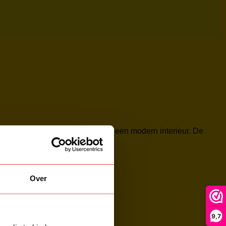
met haar zwarte kleur perfect in een modern interieur. De
unt(en). .
Over
9,7