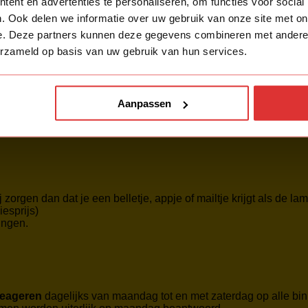
ent en advertenties te personaliseren, om functies voor social
. Ook delen we informatie over uw gebruik van onze site met on
 te bestellen.
e. Deze partners kunnen deze gegevens combineren met andere i
erzameld op basis van uw gebruik van hun services.
Aanpassen
 zorgen dan dat je een belletje, appje of mailtje krijgt als de lam
iesprijs)
ingen.
reageren
dagelijks van maandag tot en met zaterdag op alle b