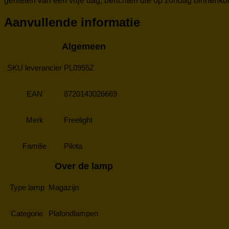
genieten van een vrije dag, berichten die op zondag binnenk
Aanvullende informatie
Algemeen
SKU leverancier
PL0955Z
EAN
8720143026669
Merk
Freelight
Familie
Pilota
Over de lamp
Type lamp
Magazijn
Categorie
Plafondlampen