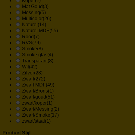
Koper
(2)
Mat Goud
(3)
Messing
(5)
Multicolor
(26)
Naturel
(14)
Naturel MDF
(55)
Rood
(7)
RVS
(79)
Smoke
(8)
Smoke glas
(4)
Transparant
(8)
Wit
(42)
Zilver
(28)
Zwart
(272)
Zwart MDF
(49)
Zwart/Brons
(1)
Zwart/goud
(51)
zwart/koper
(1)
Zwart/Messing
(2)
Zwart/Smoke
(17)
zwart/staal
(1)
Product Stijl