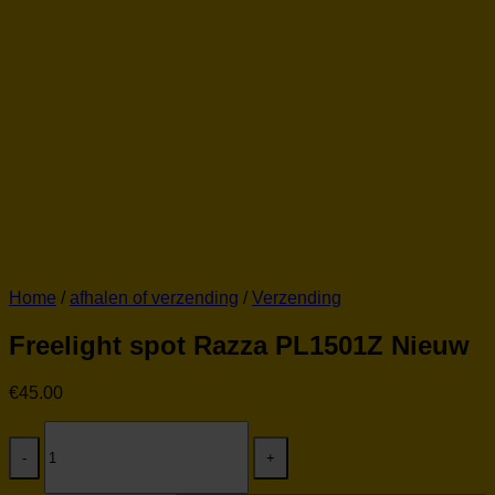
Home
/
afhalen of verzending
/
Verzending
Freelight spot Razza PL1501Z Nieuw
€
45.00
Freelight
spot
Razza
PL1501Z