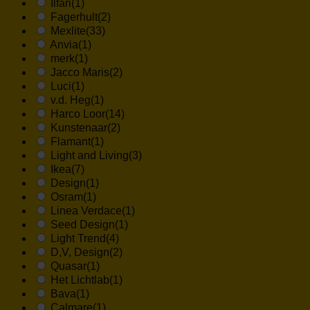
Ilfari
(1)
Fagerhult
(2)
Mexlite
(33)
Anvia
(1)
merk
(1)
Jacco Maris
(2)
Luci
(1)
v.d. Heg
(1)
Harco Loor
(14)
Kunstenaar
(2)
Flamant
(1)
Light and Living
(3)
Ikea
(7)
Design
(1)
Osram
(1)
Linea Verdace
(1)
Seed Design
(1)
Light Trend
(4)
D,V, Design
(2)
Quasar
(1)
Het Lichtlab
(1)
Bava
(1)
Calmare
(1)