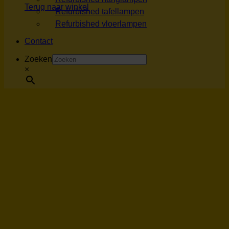
Terug naar winkel
Refurbished tafellampen
Refurbished vloerlampen
Contact
Zoeken
×