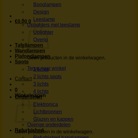
Booglampen
Design
Leeslamp
€
0.00
0
Uplighters met leeslamp
Uplighter
Overig
Tafellampen
Wandlampen
Plafondlampen
Geen producten in de winkelwagen.
Spots
Terug naar winkel
1 lichts
2 lichts spots
Contact
3 lichts
0
4 lichts
Winkelwagen
Onderdelen
Elektronica
Lichtbronnen
Glazen en kappen
Overige onderdelen
Refurbished
Geen producten in de winkelwagen.
Refurbished hanglampen