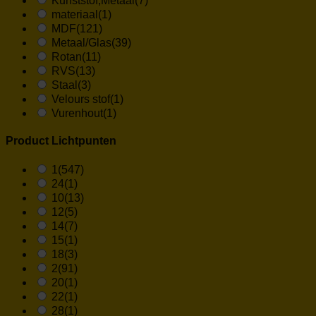
Kunststof,Metaal
(7)
materiaal
(1)
MDF
(121)
Metaal/Glas
(39)
Rotan
(11)
RVS
(13)
Staal
(3)
Velours stof
(1)
Vurenhout
(1)
Product Lichtpunten
1
(547)
24
(1)
10
(13)
12
(5)
14
(7)
15
(1)
18
(3)
2
(91)
20
(1)
22
(1)
28
(1)