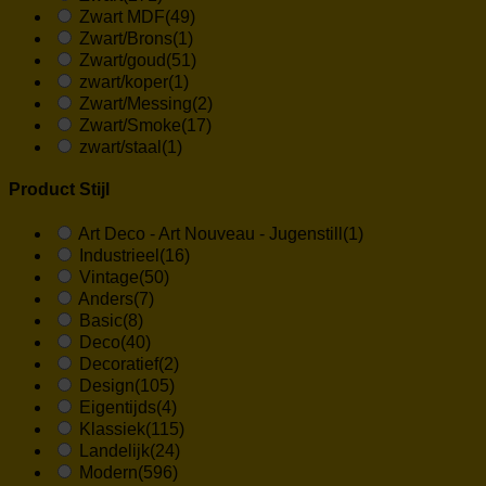
Zwart MDF
(49)
Zwart/Brons
(1)
Zwart/goud
(51)
zwart/koper
(1)
Zwart/Messing
(2)
Zwart/Smoke
(17)
zwart/staal
(1)
Product Stijl
Art Deco - Art Nouveau - Jugenstill
(1)
Industrieel
(16)
Vintage
(50)
Anders
(7)
Basic
(8)
Deco
(40)
Decoratief
(2)
Design
(105)
Eigentijds
(4)
Klassiek
(115)
Landelijk
(24)
Modern
(596)