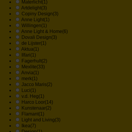
Materlicht
(1)
Artdelight
(3)
Copiny Design
(3)
Anne Light
(1)
Willingen
(1)
Anne Light & Home
(6)
Dovali Design
(3)
de Lijster
(1)
Aktua
(1)
Ilfari
(1)
Fagerhult
(2)
Mexlite
(33)
Anvia
(1)
merk
(1)
Jacco Maris
(2)
Luci
(1)
v.d. Heg
(1)
Harco Loor
(14)
Kunstenaar
(2)
Flamant
(1)
Light and Living
(3)
Ikea
(7)
Design
(1)