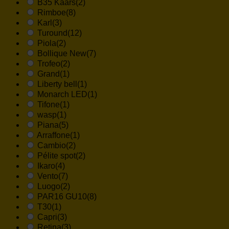
B35 Kaars
(2)
Rimboe
(8)
Karl
(3)
Turound
(12)
Piola
(2)
Bollique New
(7)
Trofeo
(2)
Grand
(1)
Liberty bell
(1)
Monarch LED
(1)
Tifone
(1)
wasp
(1)
Piana
(5)
Arraffone
(1)
Cambio
(2)
Pélite spot
(2)
Ikaro
(4)
Vento
(7)
Luogo
(2)
PAR16 GU10
(8)
T30
(1)
Capri
(3)
Retina
(3)