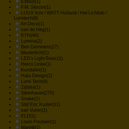
Estiluz
(1)
F.M. Storzin
(1)
LUUX licht / WATT Holland / Het Lichtlab /
Lumitech
(8)
Art Deco
(1)
van de Heg
(1)
ETH
(40)
Lumina
(2)
Ben Demmers
(27)
Masterlicht
(1)
LED's Light Basic
(1)
Heico Linke
(1)
Kundalini
(1)
Hala Design
(2)
Lumi Tech
(4)
Zijlstra
(1)
Steinhauer
(270)
Snake
(1)
Stijl Eric Kuster
(11)
van Vuren
(1)
ELD
(1)
Louis Poulsen
(1)
Maretti
(1)