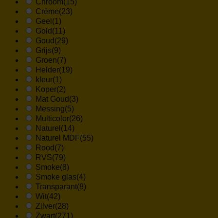
Chroom
(15)
Crème
(23)
Geel
(1)
Gold
(11)
Goud
(29)
Grijs
(9)
Groen
(7)
Helder
(19)
kleur
(1)
Koper
(2)
Mat Goud
(3)
Messing
(5)
Multicolor
(26)
Naturel
(14)
Naturel MDF
(55)
Rood
(7)
RVS
(79)
Smoke
(8)
Smoke glas
(4)
Transparant
(8)
Wit
(42)
Zilver
(28)
Zwart
(271)