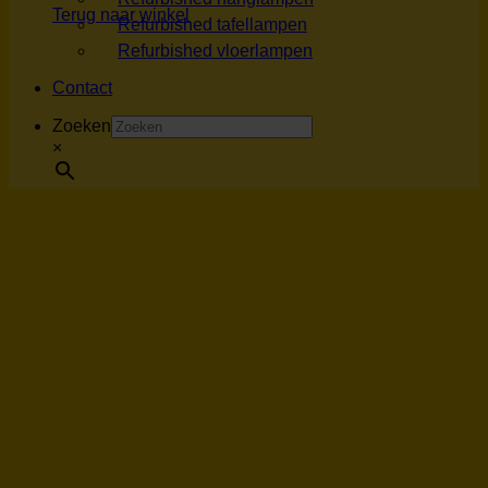
Terug naar winkel
Refurbished tafellampen
Refurbished vloerlampen
Contact
Zoeken
×