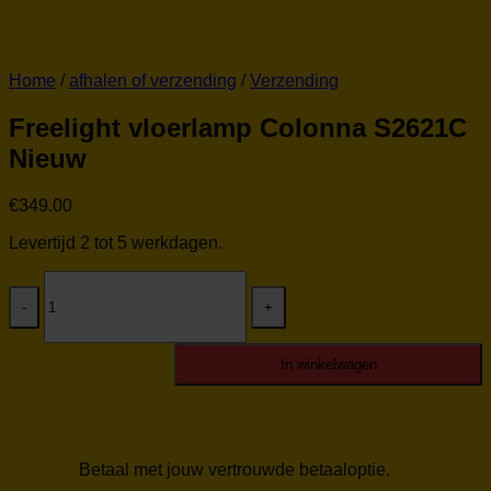
Home
/
afhalen of verzending
/
Verzending
Freelight vloerlamp Colonna S2621C
Nieuw
€
349.00
Levertijd 2 tot 5 werkdagen.
Freelight
vloerlamp
Colonna
S2621C
Nieuw
In winkelwagen
aantal
Betaal met jouw vertrouwde betaaloptie.