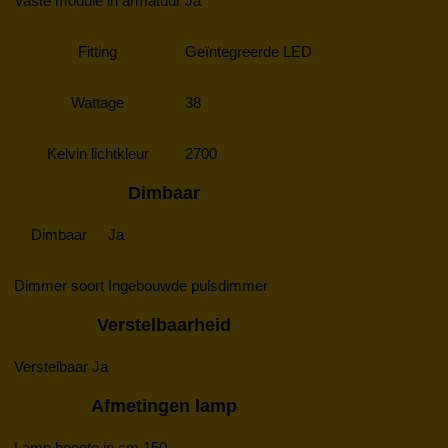
Vaste module in armatuur
Ja
Fitting
Geïntegreerde LED
Wattage
38
Kelvin lichtkleur
2700
Dimbaar
Dimbaar
Ja
Dimmer soort
Ingebouwde pulsdimmer
Verstelbaarheid
Verstelbaar
Ja
Afmetingen lamp
Lamp hoogte in cm
150