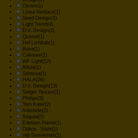
Osram
(1)
Linea Verdace
(1)
Seed Design
(1)
Light Trend
(4)
D,V, Design
(2)
Quasar
(1)
Het Lichtlab
(1)
Bava
(1)
Calmare
(1)
WF Light
(12)
Allure
(1)
Stilnova
(1)
HALA
(26)
D.V. Design
(13)
Sergio Terzani
(1)
Philips
(3)
Tom Kater
(2)
Artemide
(2)
Segula
(3)
Edelson Pierre
(1)
Dijkos - Stahl
(1)
stijl Sonneman
(1)