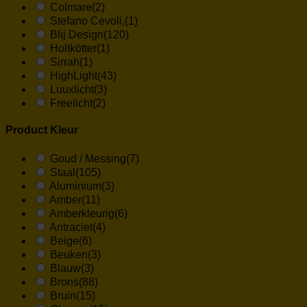
Colmare
(2)
Stefano Cevoli,
(1)
Blij Design
(120)
Holtkötter
(1)
Sirrah
(1)
HighLight
(43)
Luuxlicht
(3)
Freelicht
(2)
Product Kleur
Goud / Messing
(7)
Staal
(105)
Aluminium
(3)
Amber
(11)
Amberkleurig
(6)
Antraciet
(4)
Beige
(6)
Beuken
(3)
Blauw
(3)
Brons
(88)
Bruin
(15)