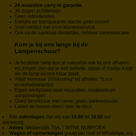
24 maanden carry-in garantie.
30 dagen zichttermijn.
Geen retourkosten.
Eerlijke en transparante reactie geen onzin!!
Snel contact met onze klantenservice.
Ook na de aankoop duidelijke, heldere communicatie.
Kom je bij ons langs bij de
Lampenschuur?
Je bestelde lamp kun je natuurlijk ook bij ons afhalen,
wij zorgen dan dat je een belletje, appje of mailtje krijgt
als de lamp bij ons klaar staat.
Altijd minimaal 10%korting* bij afhalen. *(t.o.v.
winkeladviesprijs)
Eigen werkplaats voor reparaties, maatwerk en
aanpassingen.
Goed bereikbaar met ruime, gratis parkeerplaats.
Laden en lossen direct voor de deur.
Alle
zaterdagen
zijn wij van
10.00
tot
16.00
uur
aanwezig.
Adres:
Middendijk 75A, 7397NE NIJBROEK
Vragen of opmerkingen
graag per mail of WhatsApp, wij