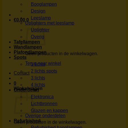
Booglampen
Design
Leeslamp
€
0.00
0
Uplighters met leeslamp
Uplighter
Overig
Tafellampen
Wandlampen
Plafondlampen
Geen producten in de winkelwagen.
Spots
Terug naar winkel
1 lichts
2 lichts spots
Contact
3 lichts
0
4 lichts
Winkelwagen
Onderdelen
Elektronica
Lichtbronnen
Glazen en kappen
Overige onderdelen
Refurbished
Geen producten in de winkelwagen.
Refurbished hanglampen