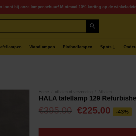
n loont bij onze lampenschuur! Minimaal 10% korting op de winkeladvie
Tafellampen
Wandlampen
Plafondlampen
Spots
Onder
Home
/
afhalen of verzending
/
Afhalen
HALA tafellamp 129 Refurbish
Oorspronkelij
Huidi
€
395.00
€
225.00
-43%
prijs
prijs
was:
is: