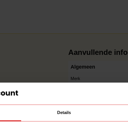
Aanvullende info
Algemeen
Merk
bished
Over de lamp
 onze Refurbished lampen
 deze
een eigen uniek
Type lamp
t zijn RVS kleur perfect in
Details
Conditie
ng(en) en wordt geleverd
Eigenschap