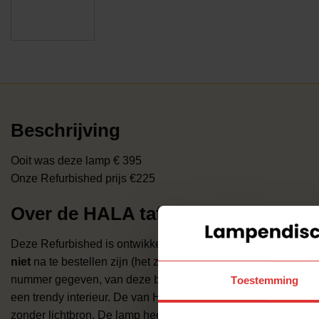
Beschrijving
Ooit was deze lamp € 395
Onze Refurbished prijs €225
Over de HALA tafellamp 129 Refur
Deze Refurbished is ontwikkeld door het merk HALA. Omdat
niet
na te bestellen zijn (het zijn
unica
modellen) hebben we
nummer gegeven, van deze beauty is dat 129. De lamp past me
Toestemming
een trendy interieur. De van HALA is uitgevoerd met E14-fitti
zonder lichtbron. De lamp heeft 6 lichtpunt(en).