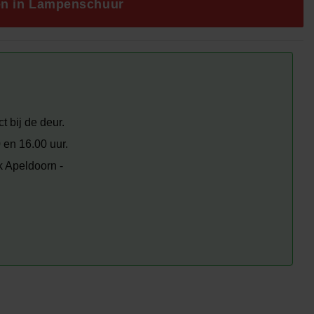
00.
en in Lampenschuur
t bij de deur.
 en 16.00 uur.
k Apeldoorn -