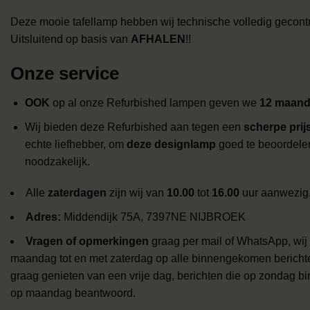
Deze mooie tafellamp hebben wij technische volledig gecont
Uitsluitend op basis van
AFHALEN
!!
Onze service
OOK
op al onze Refurbished lampen geven we
12 maande
Wij bieden deze Refurbished aan tegen een
scherpe prij
echte liefhebber, om
deze designlamp
goed te beoordelen 
noodzakelijk.
Alle
zaterdagen
zijn wij van
10.00
tot
16.00
uur aanwezig
Adres:
Middendijk 75A, 7397NE NIJBROEK
Vragen of opmerkingen
graag per mail of WhatsApp, wij
maandag tot en met zaterdag op alle binnengekomen berich
graag genieten van een vrije dag, berichten die op zondag b
op maandag beantwoord.