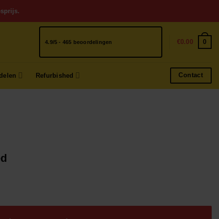
sprijs.
0
€
0.00
4.9/5 - 465 beoordelingen
Contact
delen
Refurbished
ed
ke
ge