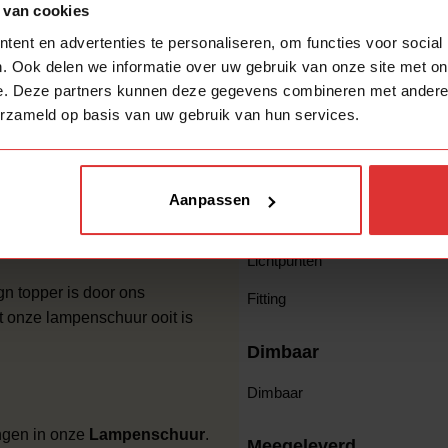
 van cookies
ent en advertenties te personaliseren, om functies voor social
Over het design
. Ook delen we informatie over uw gebruik van onze site met on
e. Deze partners kunnen deze gegevens combineren met andere i
Kleur
erzameld op basis van uw gebruik van hun services.
Materiaal
Stijl
Aanpassen
Over het licht
Lichtpunten
n topper is door ons
Fitting
 onze lampenschuur ooit is
Dimbaar
Dimbaar
ngen in onze
Lampenschuur
.
Meegeleverd