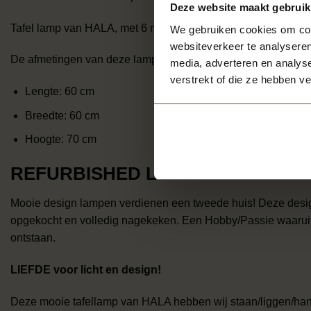
Deze website maakt gebruik
Tafel lamp van HALA, met 6 mooie witte cup glazen.
We gebruiken cookies om cont
websiteverkeer te analyseren
De afmetingen van deze lamp zijn:
media, adverteren en analys
verstrekt of die ze hebben v
Lengte: 60 cm
Breedte: 60 cm
Hoogte: 70 cm
REFURBISHED LAMPEN
Mooie design lampen verdienen een tweede huis! Deze desig
opgekocht en volledig nagekeken. Een Hobby/Passie waaruit
ontstaan.
LIEFDE voor licht en design!
Deze mooie tafellamp van HALA hebben wij staan/liggen/ha