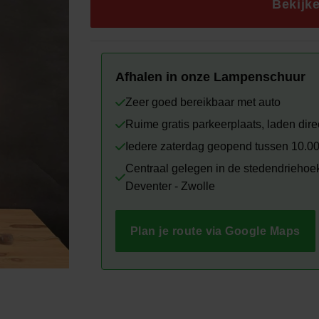
€395.00.
€225.
Bekijk
Afhalen in onze Lampenschuur
Zeer goed bereikbaar met auto
Ruime gratis parkeerplaats, laden direc
Iedere zaterdag geopend tussen 10.00
Centraal gelegen in de stedendriehoe
Deventer - Zwolle
Plan je route via Google Maps