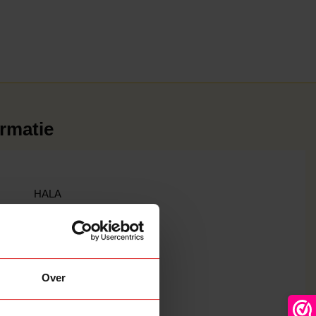
rmatie
HALA
Refurbished
Over
Refurbished
Afhalen