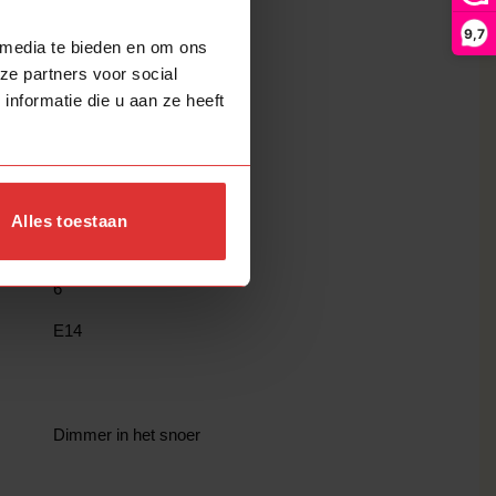
9,7
 media te bieden en om ons
ze partners voor social
RVS
nformatie die u aan ze heeft
Metaal
Trendy
Alles toestaan
6
E14
Dimmer in het snoer